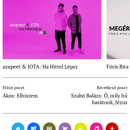
azapeet & JOTA: Ha Hittel Lépsz
Fóris Rita
Post
Előző poszt
Következő poszt
Navigation
Ákos: Elhiszem
Szabó Balázs: Ó, mily hű
barátunk, Jézus