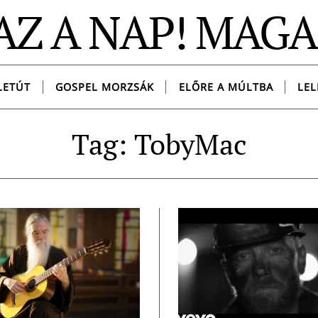
AZ A NAP! MAG
LETÚT
GOSPEL MORZSÁK
ELŐRE A MÚLTBA
LEL
Tag: TobyMac