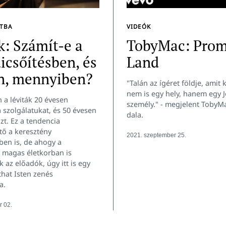
LTBA
VIDEÓK
k: Számít-e a
TobyMac: Prom
dicsőítésben, és
Land
n, mennyiben?
"Talán az ígéret földje, amit
nem is egy hely, hanem egy 
 a léviták 20 évesen
személy." - megjelent TobyM
 szolgálatukat, és 50 évesen
dala.
azt. Ez a tendencia
tő a keresztény
2021. szeptember 25.
en is, de ahogy a
magas életkorban is
 az előadók, úgy itt is egy
rthat Isten zenés
a.
 02.