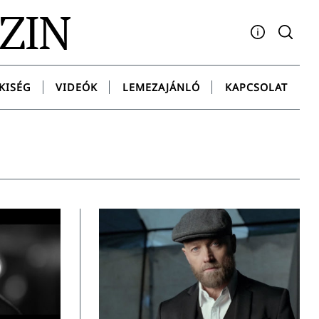
AZIN
Facebook
YouTube
Instagram
Twitter
Spotify
Messenge
KISÉG
VIDEÓK
LEMEZAJÁNLÓ
KAPCSOLAT