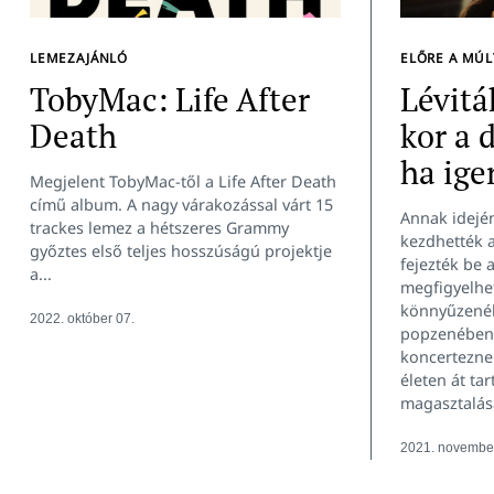
Keresés:
LEMEZAJÁNLÓ
ELŐRE A MÚ
TobyMac: Life After
Lévitá
Death
kor a 
ha ige
Megjelent TobyMac-től a Life After Death
című album. A nagy várakozással várt 15
Annak idején
trackes lemez a hétszeres Grammy
kezdhették a
győztes első teljes hosszúságú projektje
fejezték be 
a...
megfigyelhe
könnyűzenéb
2022. október 07.
popzenében 
koncerteznek
életen át ta
magasztalás
2021. november