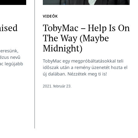
VIDEÓK
ised
TobyMac – Help Is On
The Way (Maybe
Midnight)
 keresünk,
Jézus nevű
TobyMac egy megpróbáltatásokkal teli
ac legújabb
időszak után a remény üzenetét hozta el
új dalában. Nézzétek meg ti is!
2021. február 23.