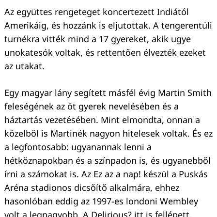
Az együttes rengeteget koncertezett Indiától
Amerikáig, és hozzánk is eljutottak. A tengerentúli
turnékra vitték mind a 17 gyereket, akik ugye
unokatesók voltak, és rettentően élvezték ezeket
az utakat.
Egy magyar lány segített másfél évig Martin Smith
Keresés:
feleségének az öt gyerek nevelésében és a
háztartás vezetésében. Mint elmondta, onnan a
közelből is Martinék nagyon hitelesek voltak. És ez
a legfontosabb: ugyanannak lenni a
hétköznapokban és a színpadon is, és ugyanebből
írni a számokat is. Az Ez az a nap! készül a Puskás
Aréna stadionos dicsőítő alkalmára, ehhez
hasonlóban eddig az 1997-es londoni Wembley
volt a legnagyobb. A Delirious? itt is fellépett.