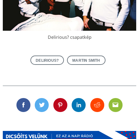
Delirious? csapatkép
DELIRIOUS?
MARTIN SMITH
Facebook
Twitter
Pinterest
Linkedin
Reddit
Email