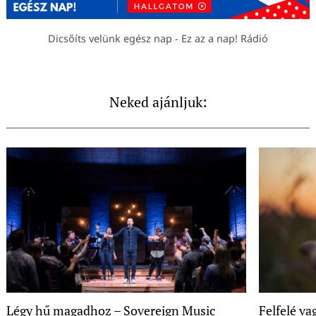
Dicsőíts velünk egész nap - Ez az a nap! Rádió
Neked ajánljuk:
Légy hű magadhoz – Sovereign Music
Felfelé va