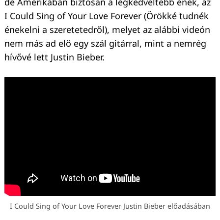
de Amerikában biztosan a legkedveltebb ének, az
I Could Sing of Your Love Forever (Örökké tudnék
énekelni a szeretetedről), melyet az alábbi videón
nem más ad elő egy szál gitárral, mint a nemrég
hívővé lett Justin Bieber.
I Could Sing of Your Love Forever Justin Bieber előadásában