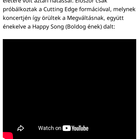
életére volt aztán hatással. Először csak
próbálkoztak a Cutting Edge formációval, melynek
koncertjén így örültek a Megváltásnak, együtt
énekelve a Happy Song (Boldog ének) dalt: