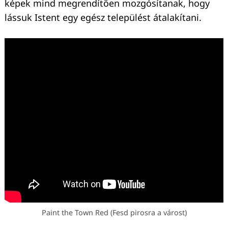
képek mind megrendítően mozgósítanak, hogy
lássuk Istent egy egész települést átalakítani.
Paint the Town Red (Fesd pirosra a várost)