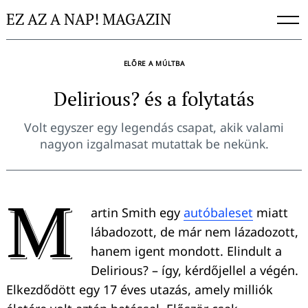
Skip
EZ AZ A NAP! MAGAZIN
to
content
ELŐRE A MÚLTBA
Delirious? és a folytatás
Volt egyszer egy legendás csapat, akik valami
nagyon izgalmasat mutattak be nekünk.
M
artin Smith egy
autóbaleset
miatt
lábadozott, de már nem lázadozott,
hanem igent mondott. Elindult a
Delirious? – így, kérdőjellel a végén.
Elkezdődött egy 17 éves utazás, amely milliók