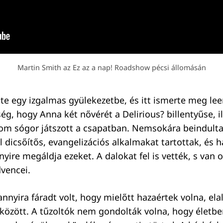
Martin Smith az Ez az a nap! Roadshow pécsi állomásán
itte egy izgalmas gyülekezetbe, és itt ismerte meg le
ég, hogy Anna két nővérét a Delirious? billentyűse, i
árom sógor játszott a csapatban. Nemsokára beindulta
l dicsőítős, evangelizációs alkalmakat tartottak, és 
yire megáldja ezeket. A dalokat fel is vették, s van o
vencei.
nnyira fáradt volt, hogy mielőtt hazaértek volna, ela
tközött. A tűzoltók nem gondolták volna, hogy életben