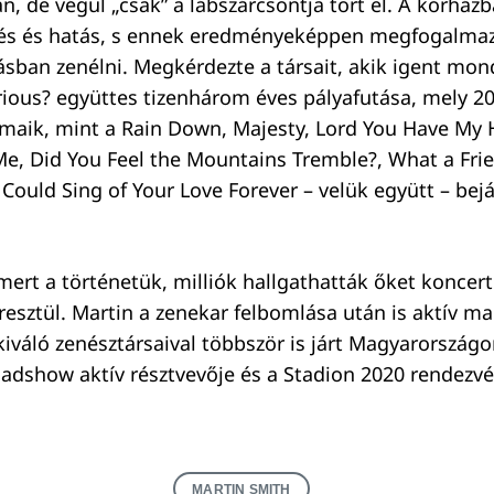
, de végül „csak” a lábszárcsontja tört el. A kórházb
és és hatás, s ennek eredményeképpen megfogalmazt
lásban zenélni. Megkérdezte a társait, akik igent mond
rious? együttes tizenhárom éves pályafutása, mely 2
ámaik, mint a Rain Down, Majesty, Lord You Have My 
Me, Did You Feel the Mountains Tremble?, What a Frie
I Could Sing of Your Love Forever – velük együtt – bej
mert a történetük, milliók hallgathatták őket koncer
eresztül. Martin a zenekar felbomlása után is aktív m
 kiváló zenésztársaival többször is járt Magyarország
adshow aktív résztvevője és a Stadion 2020 rendezv
MARTIN SMITH