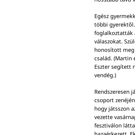
Egész gyermekk
többi gyerektől.
foglalkoztatták 
válaszokat. Szül
honosított meg 
család. (Martin 
Eszter segített 
vendég.)
Rendszeresen já
csoport zenéjén
hogy játsszon a
vezette vasárna
fesztiválon látt
hazaérkezett. Ek