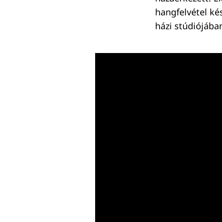
hangfelvétel kés
házi stúdiójában
Keresés: