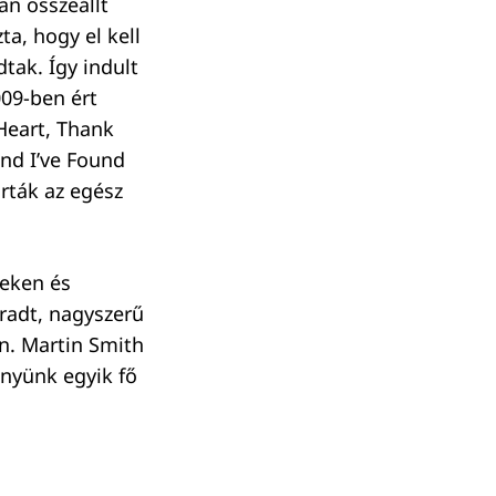
an összeállt
a, hogy el kell
tak. Így indult
009-ben ért
Heart, Thank
nd I’ve Found
árták az egész
teken és
aradt, nagyszerű
on. Martin Smith
ényünk egyik fő