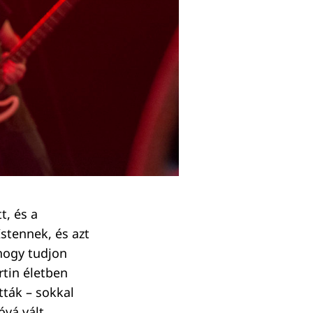
t, és a
stennek, és azt
 hogy tudjon
rtin életben
tták – sokkal
óvá vált.