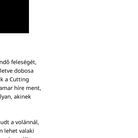
endő feleségét,
lletve dobosa
k a Cutting
hamar híre ment,
lyan, akinek
ludt a volánnál,
 lehet valaki