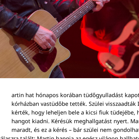
artin hat hónapos korában tüdőgyulladást kapot
kórházban vastüdőbe tették. Szülei visszaadták I
kérték, hogy leheljen bele a kicsi fiuk tüdejébe,
hangot kiadni. Kérésük meghallgatást nyert. Ma
maradt, és ez a kérés – bár szülei nem gondolha
laszra talált: Martin hangja az egész világon hallhat