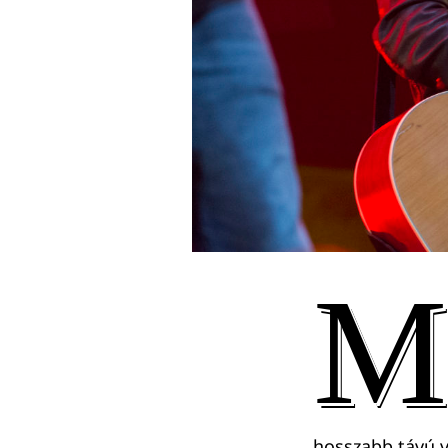
M
hosszabb távú vá