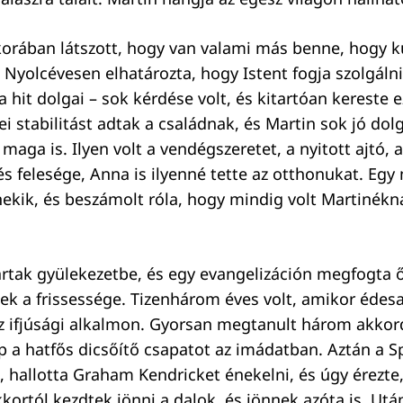
orában látszott, hogy van valami más benne, hogy k
 Nyolcévesen elhatározta, hogy Istent fogja szolgálni
a hit dolgai – sok kérdése volt, és kitartóan kereste 
ei stabilitást adtak a családnak, és Martin sok jó dol
maga is. Ilyen volt a vendégszeretet, a nyitott ajtó,
és felesége, Anna is ilyenné tette az otthonukat. Egy
nekik, és beszámolt róla, hogy mindig volt Martinékná
rtak gyülekezetbe, és egy evangelizáción megfogta ő
ek a frissessége. Tizenhárom éves volt, amikor édes
z ifjúsági alkalmon. Gyorsan megtanult három akkord
p a hatfős dicsőítő csapatot az imádatban. Aztán a S
a, hallotta Graham Kendricket énekelni, és úgy érezte
kortól kezdtek jönni a dalok, és jönnek azóta is. Utá