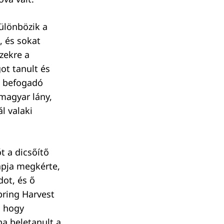
ülönbözik a
, és sokat
ezekre a
got tanult és
 a befogadó
 magyar lány,
l valaki
t a dicsőítő
apja megkérte,
ot, és ő
pring Harvest
, hogy
na beletanult a