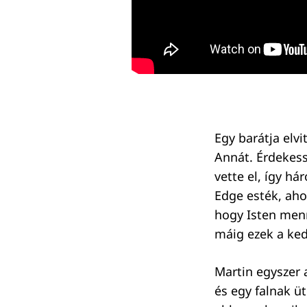
Egy barátja elv
Annát. Érdekess
vette el, így h
Edge esték, aho
hogy Isten menn
máig ezek a ked
Martin egyszer a
és egy falnak ü