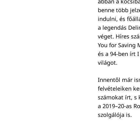
abban a kocsiban
benne több jelz
indulni, és főál
a legendás Deli
véget. Híres sz
You for Saving 
és a 94-ben írt 
világot.
Innentől már is
felvételeiken k
számokat írt, s
a 2019–20-as Ro
szolgálója is.