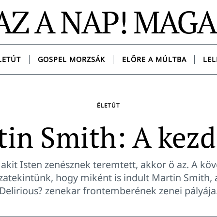
AZ A NAP! MAG
LETÚT
GOSPEL MORZSÁK
ELŐRE A MÚLTBA
LEL
ÉLETÚT
tin Smith: A kezd
, akit Isten zenésznek teremtett, akkor ő az. A kö
sszatekintünk, hogy miként is indult Martin Smith, 
Delirious? zenekar frontemberének zenei pályája