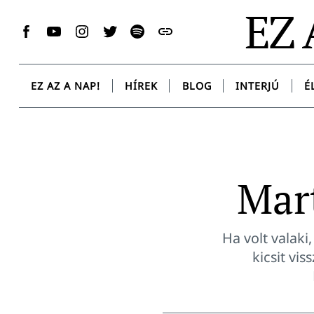
Skip
EZ 
to
Facebook
YouTube
Instagram
Twitter
Spotify
Messenger
content
EZ AZ A NAP!
HÍREK
BLOG
INTERJÚ
É
Mar
Ha volt valaki
kicsit vi