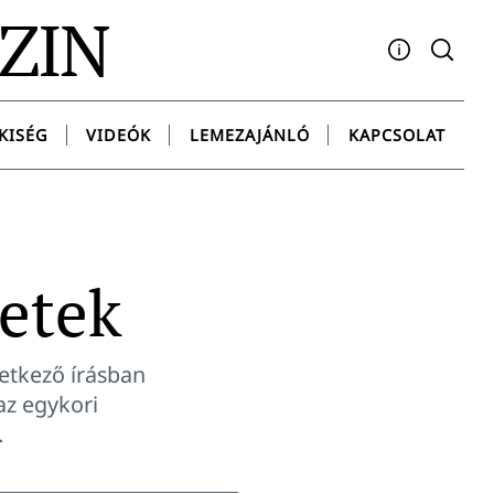
AZIN
Facebook
YouTube
Instagram
Twitter
Spotify
Messenge
KISÉG
VIDEÓK
LEMEZAJÁNLÓ
KAPCSOLAT
etek
vetkező írásban
az egykori
.