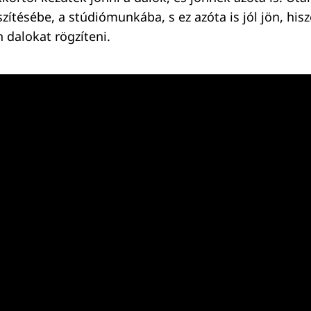
zítésébe, a stúdiómunkába, s ez azóta is jól jön, hisz
 dalokat rögzíteni.