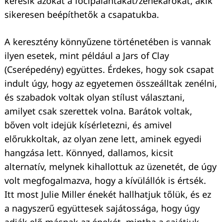
keresik azokat a focipalántákat/zenekarokat, akik
sikeresen beépíthetők a csapatukba.
A keresztény könnyűzene történetében is vannak
ilyen esetek, mint például a Jars of Clay
(Cserépedény) együttes. Érdekes, hogy sok csapat
indult úgy, hogy az egyetemen összeálltak zenélni,
és szabadok voltak olyan stílust választani,
amilyet csak szerettek volna. Barátok voltak,
bőven volt idejük kísérletezni, és amivel
előrukkoltak, az olyan zene lett, aminek egyedi
hangzása lett. Könnyed, dallamos, kicsit
alternatív, melynek kihallottuk az üzenetét, de úgy
volt megfogalmazva, hogy a kívülállók is értsék.
Itt most Julie Miller énekét hallhatjuk tőlük, és ez
a nagyszerű együttesek sajátossága, hogy úgy