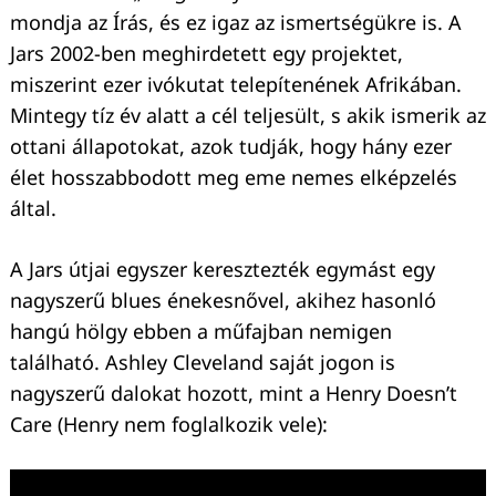
mondja az Írás, és ez igaz az ismertségükre is. A
Jars 2002-ben meghirdetett egy projektet,
miszerint ezer ivókutat telepítenének Afrikában.
Mintegy tíz év alatt a cél teljesült, s akik ismerik az
ottani állapotokat, azok tudják, hogy hány ezer
élet hosszabbodott meg eme nemes elképzelés
által.
A Jars útjai egyszer keresztezték egymást egy
nagyszerű blues énekesnővel, akihez hasonló
hangú hölgy ebben a műfajban nemigen
található. Ashley Cleveland saját jogon is
nagyszerű dalokat hozott, mint a Henry Doesn’t
Care (Henry nem foglalkozik vele):