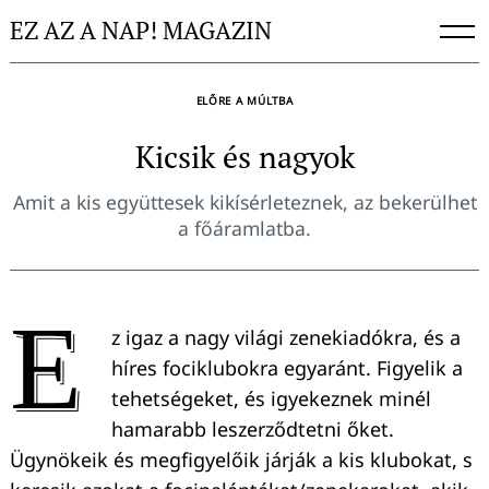
Skip
EZ AZ A NAP! MAGAZIN
to
content
ELŐRE A MÚLTBA
Kicsik és nagyok
Amit a kis együttesek kikísérleteznek, az bekerülhet
a főáramlatba.
E
z igaz a nagy világi zenekiadókra, és a
híres fociklubokra egyaránt. Figyelik a
tehetségeket, és igyekeznek minél
hamarabb leszerződtetni őket.
Ügynökeik és megfigyelőik járják a kis klubokat, s