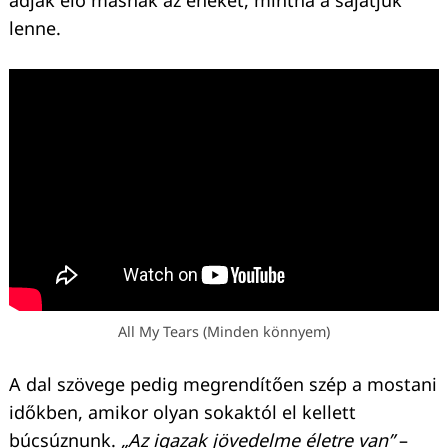
adják elő másnak az énekét, mintha a sajátjuk
lenne.
All My Tears (Minden könnyem)
A dal szövege pedig megrendítően szép a mostani
időkben, amikor olyan sokaktól el kellett
búcsúznunk.
„Az igazak jövedelme életre van”
–