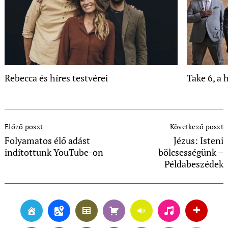
Rebecca és híres testvérei
Take 6, a
Post
Előző poszt
Következő poszt
Navigation
Folyamatos élő adást
Jézus: Isteni
indítottunk YouTube-on
bölcsességünk –
Példabeszédek