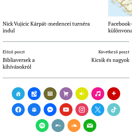
Nick Vujicic Kárpát-medencei turnéra
Facebook-
indul
különvona
Post
Előző poszt
Következő poszt
Navigation
Bibliaversek a
Kicsik és nagyok
kihívásokról