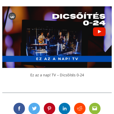
Ez az a nap! TV – Dicsőítés 0-24
Facebook
Twitter
Pinterest
Linkedin
Reddit
Email