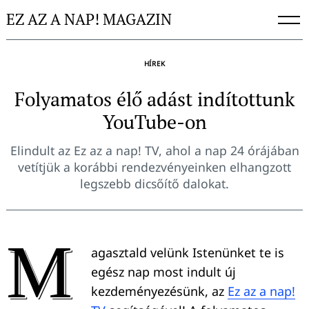
Skip
EZ AZ A NAP! MAGAZIN
to
content
HÍREK
Folyamatos élő adást indítottunk
YouTube-on
Elindult az Ez az a nap! TV, ahol a nap 24 órájában
vetítjük a korábbi rendezvényeinken elhangzott
legszebb dicsőítő dalokat.
M
agasztald velünk Istenünket te is
egész nap most indult új
kezdeményezésünk, az
Ez az a nap!