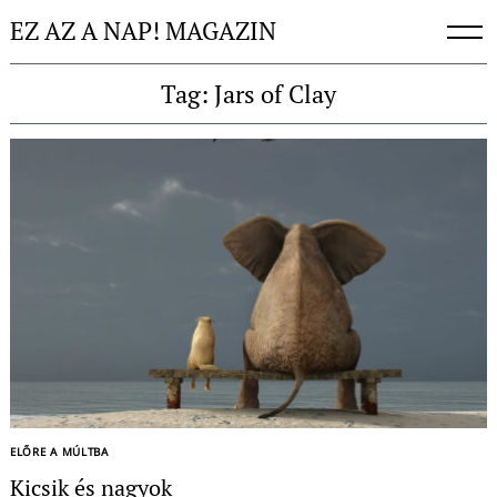
Skip
EZ AZ A NAP! MAGAZIN
to
content
Tag: Jars of Clay
Keresés:
ELŐRE A MÚLTBA
Kicsik és nagyok