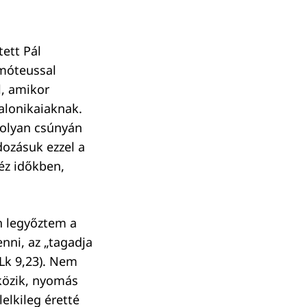
tett Pál
imóteussal
l, amikor
alonikaiaknak.
 olyan csúnyán
dozásuk ezzel a
héz időkben,
n legyőztem a
enni, az „tagadja
Lk 9,23). Nem
tközik, nyomás
elkileg éretté