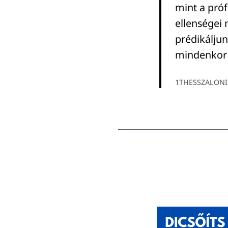
mint a próf
ellenségei
prédikáljun
mindenkor b
1THESSZALONIK