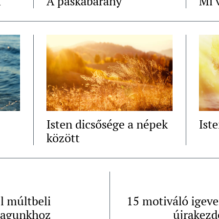
k
A páskabárány
Mi 
Isten dicsősége a népek
Ist
között
l múltbeli
15 motiváló igeve
agunkhoz
újrakezd