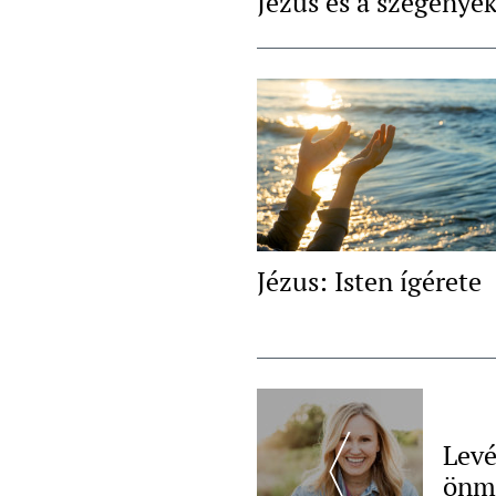
Jézus és a szegénye
Jézus: Isten ígérete
Post
Navigation
Levé
önm