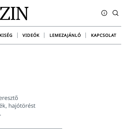
AZIN
Facebook
YouTube
Instagram
Twitter
Spotify
Messenge
KISÉG
VIDEÓK
LEMEZAJÁNLÓ
KAPCSOLAT
eresztő
k, hajótörést
.