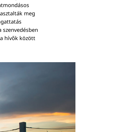
lentmondásos
pasztalták meg
ngattatás
k a szenvedésben
a hívők között