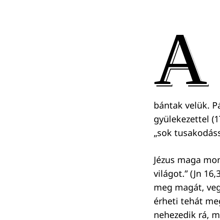
A
bántak velük. P
gyülekezettel (1
„sok tusakodássa
Jézus maga mond
világot.” (Jn 16
meg magát, vegy
érheti tehát me
nehezedik rá, m