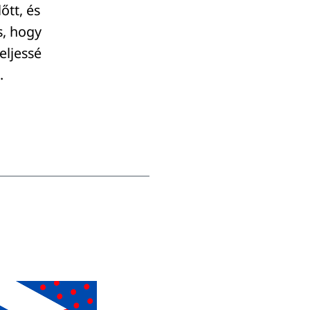
őtt, és
s, hogy
eljessé
.