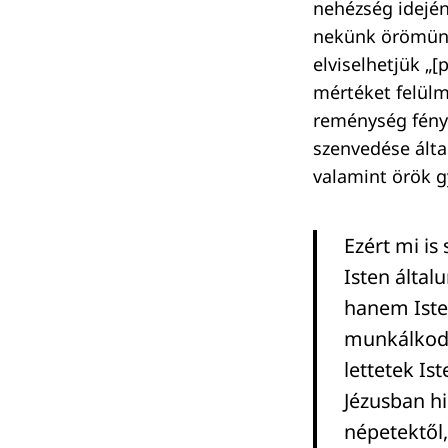
nehézség idején
nekünk örömünk 
elviselhetjük „
mértéket felülm
reménység fénys
szenvedése álta
valamint örök g
Ezért mi is
Isten által
hanem Iste
munkálkodik
lettetek Is
Jézusban hi
népetektől,