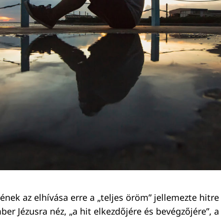
ének az elhívása erre a „teljes öröm” jellemezte hitr
er Jézusra néz, „a hit elkezdőjére és bevégzőjére”, a