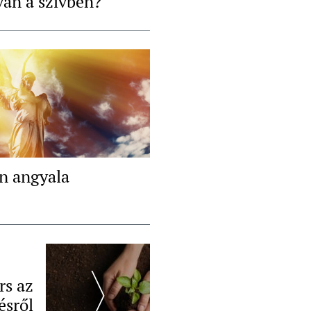
van a szívben?
en angyala
rs az
ésről