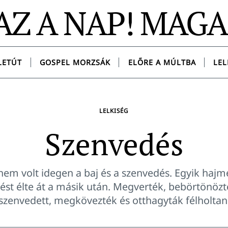
AZ A NAP! MAG
LETÚT
GOSPEL MORZSÁK
ELŐRE A MÚLTBA
LEL
LELKISÉG
Szenvedés
 nem volt idegen a baj és a szenvedés. Egyik hajm
t élte át a másik után. Megverték, bebörtönözté
szenvedett, megkövezték és otthagyták félholtan