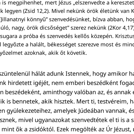
 is megpihenhet, mert Jézus „elszenvedte a kereszte
legyen (Zsid 12,2). Mivel nekünk örök életünk van K
[p]illanatnyi könnyű” szenvedésünket, bízva abban, h
úló, nagy, örök dicsőséget” szerez nekünk (2Kor 4,17)
ugara a próba és szenvedés kellős közepén. Krisztus 
l legyőzte a halált, békességet szerezve most és min
yőzelmet azoknak, akik őt követik.
 szüntelenül hálát adunk Istennek, hogy amikor h
unk hirdetett igéjét, nem emberi beszédként foga
n beszédeként, aminthogy valóban az, és annak 
 is bennetek, akik hisztek. Mert ti, testvéreim, 
ten gyülekezeteihez, amelyek Júdeában vannak, és
sznek, mivel ugyanazokat szenvedtétek el ti is a s
 mint ők a zsidóktól. Ezek megölték az Úr Jézust,