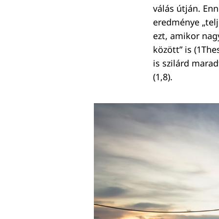
válás útján. En
eredménye „telj
ezt, amikor nag
között” is (1Th
is szilárd mara
(1,8).