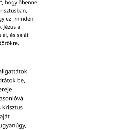
t”, hogy őbenne
risztusban,
ogy ez „minden
. Jézus a
él, és saját
dörökre,
allgattátok
dtátok be,
ereje
hasonlóvá
 Krisztus
aját
 ugyanúgy,