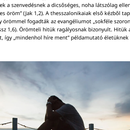
nek a szenvedésnek a dicsőséges, noha látszólag el
es öröm” (Jak 1,2). A thesszalonikaiak első kézből ta
y örömmel fogadták az evangéliumot „sokféle szoro
essz 1,6). Örömteli hitük ragályosnak bizonyult. Hitü
dt, így „mindenhol híre ment” példamutató életüknek 