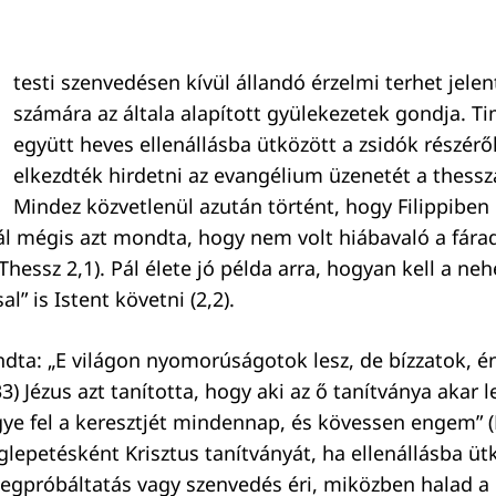
testi szenvedésen kívül állandó érzelmi terhet jelen
számára az általa alapított gyülekezetek gondja. T
együtt heves ellenállásba ütközött a zsidók részérő
elkezdték hirdetni az evangélium üzenetét a thessz
Mindez közvetlenül azután történt, hogy Filippiben
ál mégis azt mondta, hogy nem volt hiábavaló a fára
Thessz 2,1). Pál élete jó példa arra, hogyan kell a ne
l” is Istent követni (2,2).
ta: „E világon nyomorúságotok lesz, de bízzatok, é
,33) Jézus azt tanította, hogy aki az ő tanítványa akar l
e fel a keresztjét mindennap, és kövessen engem” (
glepetésként Krisztus tanítványát, ha ellenállásba ü
egpróbáltatás vagy szenvedés éri, miközben halad a l