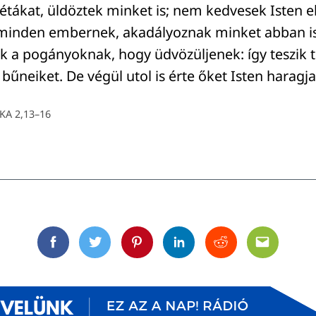
étákat, üldöztek minket is; nem kedvesek Isten el
 minden embernek, akadályoznak minket abban i
k a pogányoknak, hogy üdvözüljenek: így teszik t
űneiket. De végül utol is érte őket Isten haragja
A 2,13–16
Facebook
Twitter
Pinterest
Linkedin
Reddit
Email