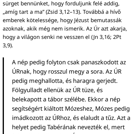
sürget bennünket, hogy forduljunk felé addig,
„amíg tart a ma” (Zsid 3,12–13). Továbbá a hívő
emberek kötelessége, hogy Jézust bemutassák
azoknak, akik még nem ismerik. Az Úr azt akarja,
hogy a világon senki ne vesszen el (Jn 3,16; 2Pt
3,9).
A nép pedig folyton csak panaszkodott az
ÚRnak, hogy rosszul megy a sora. Az ÚR
pedig meghallotta, és haragra gerjedt.
Fölgyulladt ellenük az ÚR tüze, és
belekapott a tábor szélébe. Ekkor a nép
segítségért kiáltott Mózeshez, Mózes pedig
imádkozott az ÚRhoz, és elaludt a tűz. Azt a
helyet pedig Tabérának nevezték el, mert