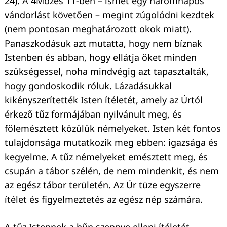
24). A 4Mózes 11-ben – ismét egy háromnapos
vándorlást követően – megint zúgolódni kezdtek
(nem pontosan meghatározott okok miatt).
Panaszkodásuk azt mutatta, hogy nem bíznak
Istenben és abban, hogy ellátja őket minden
szükségessel, noha mindvégig azt tapasztalták,
hogy gondoskodik róluk. Lázadásukkal
kikényszerítették Isten ítéletét, amely az Úrtól
érkező tűz formájában nyilvánult meg, és
fölemésztett közülük némelyeket. Isten két fontos
tulajdonsága mutatkozik meg ebben: igazsága és
kegyelme. A tűz némelyeket emésztett meg, és
csupán a tábor szélén, de nem mindenkit, és nem
az egész tábor területén. Az Úr tüze egyszerre
ítélet és figyelmeztetés az egész nép számára.