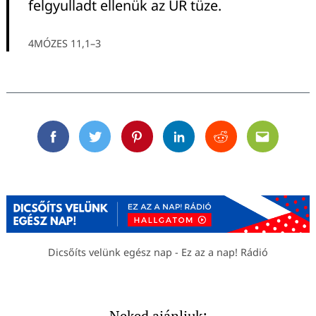
felgyulladt ellenük az ÚR tüze.
4MÓZES 11,1–3
Facebook
Twitter
Pinterest
Linkedin
Reddit
Email
Dicsőíts velünk egész nap - Ez az a nap! Rádió
Neked ajánljuk: