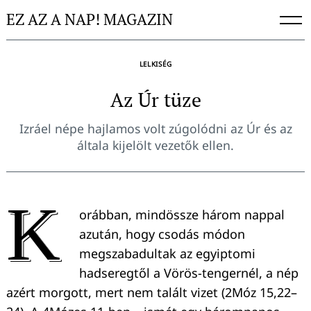
Skip
EZ AZ A NAP! MAGAZIN
to
content
LELKISÉG
Az Úr tüze
Izráel népe hajlamos volt zúgolódni az Úr és az
általa kijelölt vezetők ellen.
K
orábban, mindössze három nappal
azután, hogy csodás módon
megszabadultak az egyiptomi
hadseregtől a Vörös-tengernél, a nép
azért morgott, mert nem talált vizet (2Móz 15,22–