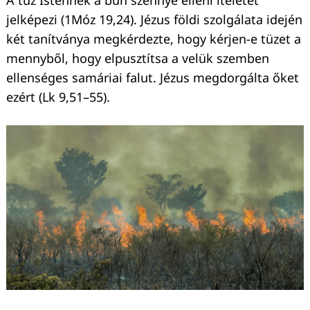
A tűz Istennek a bűn szennye elleni ítéletét
jelképezi (1Móz 19,24). Jézus földi szolgálata idején
két tanítványa megkérdezte, hogy kérjen-e tüzet a
mennyből, hogy elpusztítsa a velük szemben
ellenséges samáriai falut. Jézus megdorgálta őket
ezért (Lk 9,51–55).