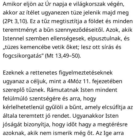
Amikor eljön az Úr napja e világkorszak végén,
akkor az ítélet ugyanezen tüze jelenik majd meg
(2Pt 3,10). Ez a tűz megtisztítja a földet és minden
teremtményt a bűn szennyeződéseitől. Azok, akik
Istennel szemben ellenségesek, elpusztulnak, és
Keresés:
„tüzes kemencébe vetik őket; lesz ott sírás és
fogcsikorgatás” (Mt 13,49–50).
Ezeknek a rettenetes figyelmeztetéseknek
ugyanaz a céljuk, mint a 4Móz 11. fejezetében
szereplő tűznek. Rámutatnak Isten mindent
felülmúló szentségére és arra, hogy
kérlelhetetlenül gyűlöli a bűnt, amely elcsúfítja az
általa teremtett jó rendet. Ugyanakkor Isten
jóságát bizonyítja, hogy időt hagy a megtérésre
azoknak, akik nem ismerik még őt. Az Ige arra