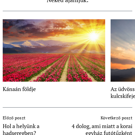
Kánaán földje
Az üdvöss
kulcskifej
Post
Előző poszt
Következő poszt
Navigation
Hol a helyünk a
4 dolog, ami miatt a korai
hadseregben?
egyház futótűzként