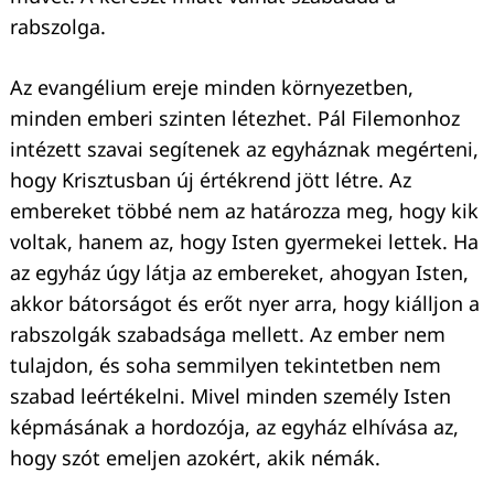
rabszolga.
Az evangélium ereje minden környezetben,
Keresés:
minden emberi szinten létezhet. Pál Filemonhoz
intézett szavai segítenek az egyháznak megérteni,
hogy Krisztusban új értékrend jött létre. Az
embereket többé nem az határozza meg, hogy kik
voltak, hanem az, hogy Isten gyermekei lettek. Ha
az egyház úgy látja az embereket, ahogyan Isten,
akkor bátorságot és erőt nyer arra, hogy kiálljon a
rabszolgák szabadsága mellett. Az ember nem
tulajdon, és soha semmilyen tekintetben nem
szabad leértékelni. Mivel minden személy Isten
képmásának a hordozója, az egyház elhívása az,
hogy szót emeljen azokért, akik némák.