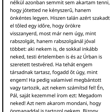
nélkül azonban semmit sem akartam tenni,
hogy jótetted ne kényszerű, hanem
önkéntes legyen. Hiszen talán azért szakadt
el tőled egy időre, hogy örökre
visszanyerd, most már nem úgy, mint
rabszolgát, hanem rabszolgánál jóval
többet: aki nekem is, de sokkal inkább
neked, testi értelemben is és az Úrban is
szeretett testvéred. Ha tehát engem
társadnak tartasz, fogadd őt úgy, mint
engem! Ha pedig valamivel megbántott
vagy tartozik, azt nekem számítsd fel! Én,
Pál, saját kezemmel írom ezt: Megadom
neked! Azt nem akarom mondani, hogy
önmagaddal is tartozol nekem. Bizony,