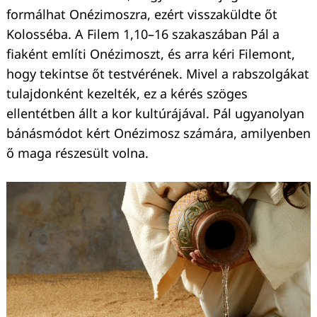
formálhat Onézimoszra, ezért visszaküldte őt
Kolosséba. A Filem 1,10–16 szakaszában Pál a
fiaként említi Onézimoszt, és arra kéri Filemont,
hogy tekintse őt testvérének. Mivel a rabszolgákat
tulajdonként kezelték, ez a kérés szöges
ellentétben állt a kor kultúrájával. Pál ugyanolyan
bánásmódot kért Onézimosz számára, amilyenben
ő maga részesült volna.