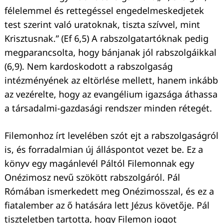
félelemmel és rettegéssel engedelmeskedjetek
test szerint való uratoknak, tiszta szívvel, mint
Krisztusnak.” (Ef 6,5) A rabszolgatartóknak pedig
megparancsolta, hogy bánjanak jól rabszolgáikkal
(6,9). Nem kardoskodott a rabszolgaság
intézményének az eltörlése mellett, hanem inkább
az vezérelte, hogy az evangélium igazsága áthassa
a társadalmi-gazdasági rendszer minden rétegét.
Filemonhoz írt levelében szót ejt a rabszolgaságról
is, és forradalmian új álláspontot vezet be. Ez a
könyv egy magánlevél Páltól Filemonnak egy
Onézimosz nevű szökött rabszolgáról. Pál
Rómában ismerkedett meg Onézimosszal, és ez a
fiatalember az ő hatására lett Jézus követője. Pál
tiszteletben tartotta, hogy Filemon jogot