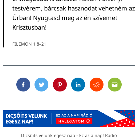
testvérem, bárcsak hasznodat vehetném az
Úrban! Nyugtasd meg az én szívemet
Krisztusban!
FILEMON 1,8–21
Facebook
Twitter
Pinterest
Linkedin
Reddit
Email
Dicsőíts velünk egész nap - Ez az a nap! Rádió