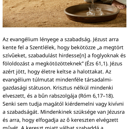
Az evangélium lényege a szabadság. Jézust arra
kente fel a Szentlélek, hogy bekötözze „a megtört
szívűeket, szabadulást hirdesse[n] a foglyoknak és
föloldozást a megkötözötteknek” (Ézs 61,1). Jézus
azért jött, hogy életre keltse a halottakat. Az
evangélium túlmutat mindenféle társadalmi-
gazdasági státuson. Krisztus nélkül mindenki
elveszett, és a bűn rabszolgája (Róm 6,17–18).
Senki sem tudja magától kiérdemelni vagy kivívni
a szabadságát. Mindenkinek szüksége van Jézusra
és arra, hogy elfogadja az ő kereszten elvégzett
művét. A kereszt miatt válhat szabaddá a