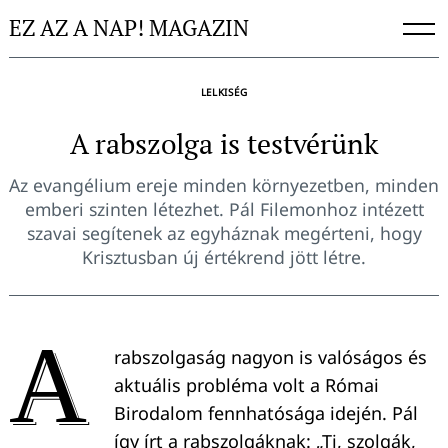
Skip
EZ AZ A NAP! MAGAZIN
to
content
LELKISÉG
A rabszolga is testvérünk
Az evangélium ereje minden környezetben, minden
emberi szinten létezhet. Pál Filemonhoz intézett
szavai segítenek az egyháznak megérteni, hogy
Krisztusban új értékrend jött létre.
A
rabszolgaság nagyon is valóságos és
aktuális probléma volt a Római
Birodalom fennhatósága idején. Pál
így írt a rabszolgáknak: „Ti, szolgák,