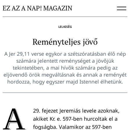
Skip
EZ AZ A NAP! MAGAZIN
to
content
LELKISÉG
Reményteljes jövő
A Jer 29,11 verse egykor a szétszóratásban élő nép
számára jelentett reménységet a jövőjük
tekintetében, a mai hívők számára pedig az
eljövendő örök megváltásnak és annak a reményét
hordozza, hogy egyszer majd Istennel élhetünk.
A
29. fejezet Jeremiás levele azoknak,
akiket Kr. e. 597-ben hurcoltak el a
fogságba. Valamikor az 597-ben