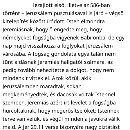
lezajlott első, illetve az 586-ban
történt – Jeruzsálem pusztulásával is járó – végső
kitelepítés között íródott. Isten elmondta
Jeremiásnak, hogy ő engedte meg, hogy
némelyeket fogságba vigyenek Babilonba, de egy
nap majd visszahozza a foglyokat Jeruzsálem
városába. A fogság gondolata egyáltalán nem
tűnt áldásnak Jeremiás hallgatói számára, az
pedig tovább nehezítette a dolgot, hogy nem
mindenkit vittek el. Azok közül, akik
Jeruzsálemben maradtak, sokan
megkeményedtek, és dacosak voltak Istennel
szemben. Jeremiás azért írt levelet a fogságba
hurcoltaknak, hogy megerősítse őket: Istennek
terve van velük, és végül minden a javukra válik
majd. A Jer 29,11 verse bizonyára nagy biztatást