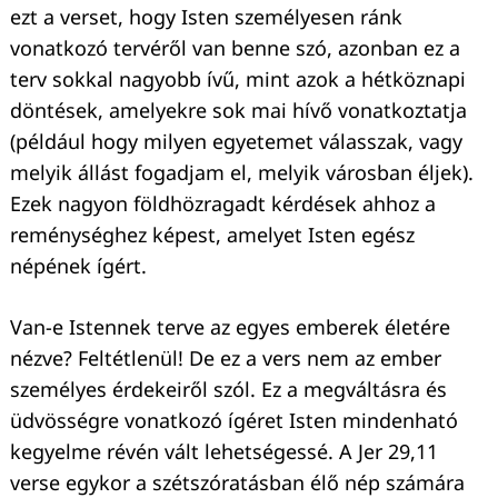
ezt a verset, hogy Isten személyesen ránk
vonatkozó tervéről van benne szó, azonban ez a
terv sokkal nagyobb ívű, mint azok a hétköznapi
Keresés:
döntések, amelyekre sok mai hívő vonatkoztatja
(például hogy milyen egyetemet válasszak, vagy
melyik állást fogadjam el, melyik városban éljek).
Ezek nagyon földhözragadt kérdések ahhoz a
reménységhez képest, amelyet Isten egész
népének ígért.
Van-e Istennek terve az egyes emberek életére
nézve? Feltétlenül! De ez a vers nem az ember
személyes érdekeiről szól. Ez a megváltásra és
üdvösségre vonatkozó ígéret Isten mindenható
kegyelme révén vált lehetségessé. A Jer 29,11
verse egykor a szétszóratásban élő nép számára