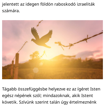
jelentett az idegen földön raboskodó izraeliták
számára.
Tágabb összefüggésbe helyezve ez az ígéret Isten
egész népének szól; mindazoknak, akik Istent
követik. Szívünk szerint talán úgy értelmeznénk