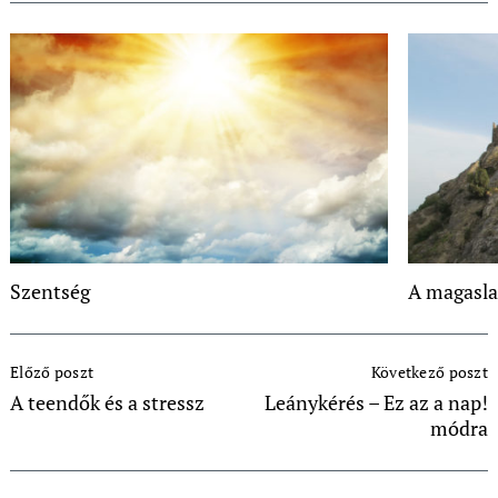
Szentség
A magasla
Post
Előző poszt
Következő poszt
Navigation
A teendők és a stressz
Leánykérés – Ez az a nap!
módra