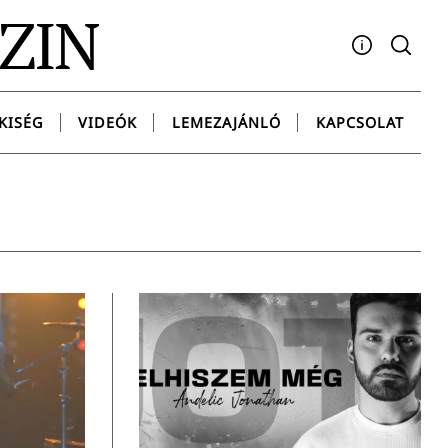
AZIN
Facebook
YouTube
Instagram
Twitter
Spotify
Messenge
KISÉG
VIDEÓK
LEMEZAJÁNLÓ
KAPCSOLAT