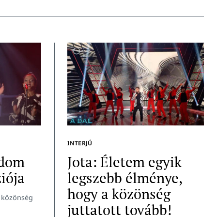
INTERJÚ
ldom
Jota: Életem egyik
iója
legszebb élménye,
hogy a közönség
a közönség
juttatott tovább!