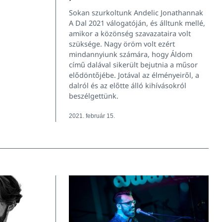
Sokan szurkoltunk Andelic Jonathannak
A Dal 2021 válogatóján, és álltunk mellé,
amikor a közönség szavazataira volt
szüksége. Nagy öröm volt ezért
mindannyiunk számára, hogy Áldom
című dalával sikerült bejutnia a műsor
elődöntőjébe. Jotával az élményeiről, a
dalról és az előtte álló kihívásokról
beszélgettünk.
2021. február 15.