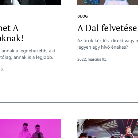
BLOG
net A
A Dal felvetése
oknak!
Az örök kérdés: direkt vagy i
legyen egy hívő énekes?
 annak a legnehezebb, aki
utólag, annak is a legjobb.
2022. március 01.
10.