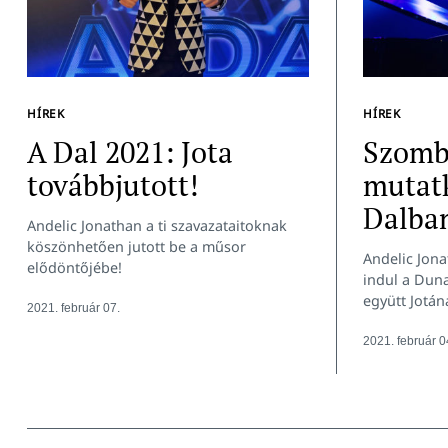
HÍREK
HÍREK
A Dal 2021: Jota
Szomb
továbbjutott!
mutatk
Dalba
Andelic Jonathan a ti szavazataitoknak
köszönhetően jutott be a műsor
Andelic Jon
elődöntőjébe!
indul a Dun
együtt Jotán
2021. február 07.
2021. február 0