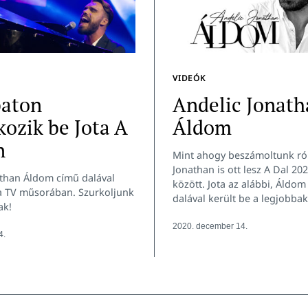
VIDEÓK
aton
Andelic Jonath
ozik be Jota A
Áldom
n
Mint ahogy beszámoltunk ról
Jonathan is ott lesz A Dal 20
athan Áldom című dalával
között. Jota az alábbi, Áldo
a TV műsorában. Szurkoljunk
dalával került be a legjobbak
ak!
2020. december 14.
4.