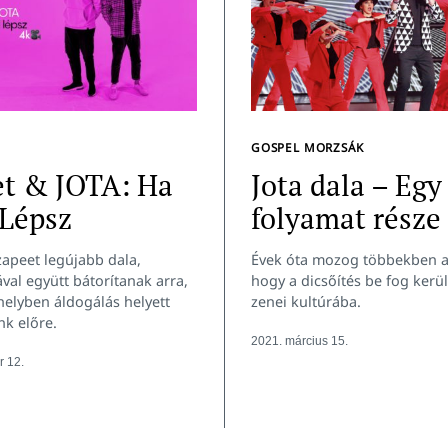
GOSPEL MORZSÁK
et & JOTA: Ha
Jota dala – Egy
 Lépsz
folyamat része
apeet legújabb dala,
Évek óta mozog többekben az
val együtt bátorítanak arra,
hogy a dicsőítés be fog kerü
elyben áldogálás helyett
zenei kultúrába.
nk előre.
2021. március 15.
 12.