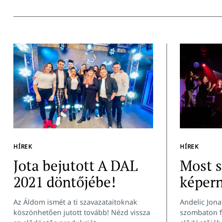
HÍREK
HÍREK
Jota bejutott A DAL
Most 
2021 döntőjébe!
képern
Az Áldom ismét a ti szavazataitoknak
Andelic Jon
köszönhetően jutott tovább! Nézd vissza
szombaton f