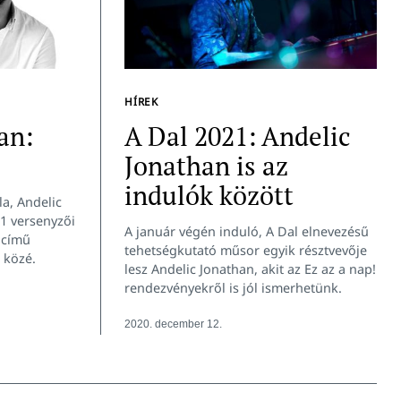
HÍREK
an:
A Dal 2021: Andelic
Jonathan is az
indulók között
a, Andelic
21 versenyzői
A január végén induló, A Dal elnevezésű
m című
tehetségkutató műsor egyik résztvevője
 közé.
lesz Andelic Jonathan, akit az Ez az a nap!
rendezvényekről is jól ismerhetünk.
2020. december 12.