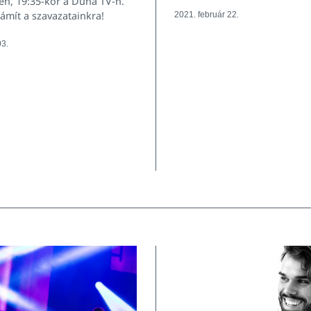
en, 19:35-kor a Duna TV-n.
zámít a szavazatainkra!
2021. február 22.
03.