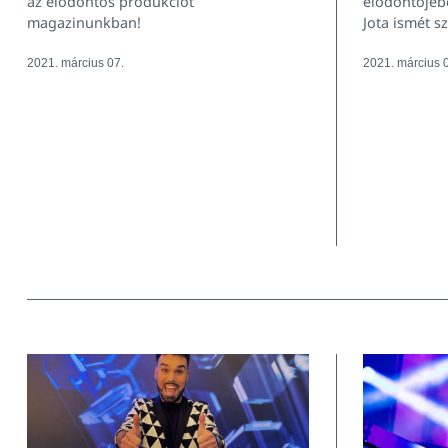
az elődöntős produkciót
elődöntőjéb
magazinunkban!
Jota ismét s
2021. március 07.
2021. március 