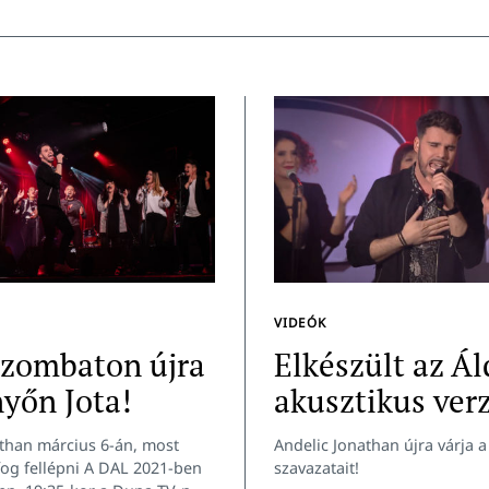
VIDEÓK
szombaton újra
Elkészült az Á
yőn Jota!
akusztikus verz
athan március 6-án, most
Andelic Jonathan újra várja 
og fellépni A DAL 2021-ben
szavazatait!