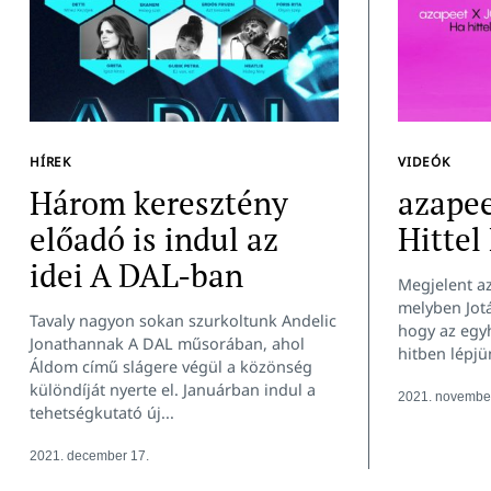
HÍREK
VIDEÓK
Három keresztény
azape
előadó is indul az
Hittel
idei A DAL-ban
Megjelent az
melyben Jotá
Tavaly nagyon sokan szurkoltunk Andelic
hogy az egyh
Jonathannak A DAL műsorában, ahol
hitben lépjü
Keresés:
Áldom című slágere végül a közönség
különdíját nyerte el. Januárban indul a
2021. november
tehetségkutató új...
2021. december 17.