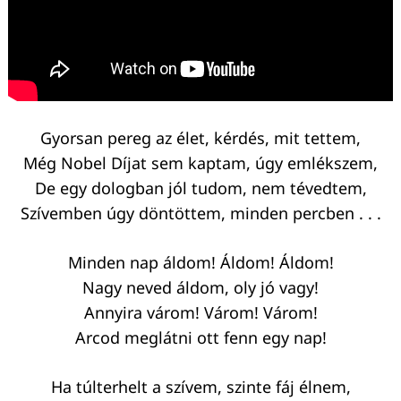
Gyorsan pereg az élet, kérdés, mit tettem,
Még Nobel Díjat sem kaptam, úgy emlékszem,
De egy dologban jól tudom, nem tévedtem,
Szívemben úgy döntöttem, minden percben . . .
Minden nap áldom! Áldom! Áldom!
Nagy neved áldom, oly jó vagy!
Annyira várom! Várom! Várom!
Arcod meglátni ott fenn egy nap!
Ha túlterhelt a szívem, szinte fáj élnem,