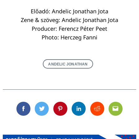
Előadó: Andelic Jonathan Jota
Zene & szöveg: Andelic Jonathan Jota
Producer: Ferencz Péter Peet
Photo: Herczeg Fanni
ANDELIC JONATHAN
Facebook
Twitter
Pinterest
Linkedin
Reddit
Email