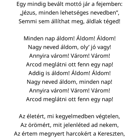
Egy mindig bevált mottó jár a fejemben:
„Jézus, minden lehetséges nevedben”,
Semmi sem állíthat meg, áldlak téged!
Minden nap áldom! Áldom! Áldom!
Nagy neved áldom, oly’ jó vagy!
Annyira várom! Várom! Várom!
Arcod meglátni ott fenn egy nap!
Addig is áldom! Áldom! Áldom!
Nagy neved áldom, minden nap!
Annyira várom! Várom! Várom!
Arcod meglátni ott fenn egy nap!
Az életért, mi kegyelmedben végtelen,
Az örömért, mit jelenléted ad nekem,
Az értem megnyert harcokért a Kereszten,
Keresés: