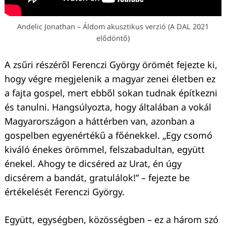
Andelic Jonathan – Áldom akusztikus verzió (A DAL 2021
elődöntő)
A zsűri részéről Ferenczi György örömét fejezte ki,
hogy végre megjelenik a magyar zenei életben ez
a fajta gospel, mert ebből sokan tudnak építkezni
és tanulni. Hangsúlyozta, hogy általában a vokál
Magyarországon a háttérben van, azonban a
gospelben egyenértékű a főénekkel. „Egy csomó
kiváló énekes örömmel, felszabadultan, együtt
énekel. Ahogy te dicséred az Urat, én úgy
dicsérem a bandát, gratulálok!” – fejezte be
értékelését Ferenczi György.
Együtt, egységben, közösségben – ez a három szó