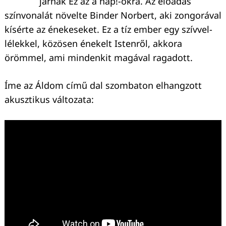
járnak Ez az a nap!-okra. Az előadás
színvonalát növelte Binder Norbert, aki zongorával
kísérte az énekeseket. Ez a tíz ember egy szívvel-
lélekkel, közösen énekelt Istenről, akkora
örömmel, ami mindenkit magával ragadott.
Íme az Áldom című dal szombaton elhangzott
akusztikus változata: