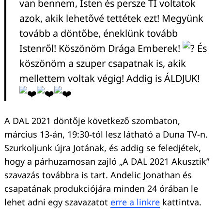
van bennem, Isten és persze TI voltatok
azok, akik lehetővé tettétek ezt! Megyünk
tovább a döntőbe, éneklünk tovább
Istenről! Köszönöm Drága Emberek!
És
köszönöm a szuper csapatnak is, akik
mellettem voltak végig! Addig is ÁLDJUK!
A DAL 2021 döntője következő szombaton,
március 13-án, 19:30-tól lesz látható a Duna TV-n.
Szurkoljunk újra Jotának, és addig se feledjétek,
hogy a párhuzamosan zajló „A DAL 2021 Akusztik”
szavazás továbbra is tart. Andelic Jonathan és
csapatának produkciójára minden 24 órában le
lehet adni egy szavazatot
erre a linkre
kattintva.