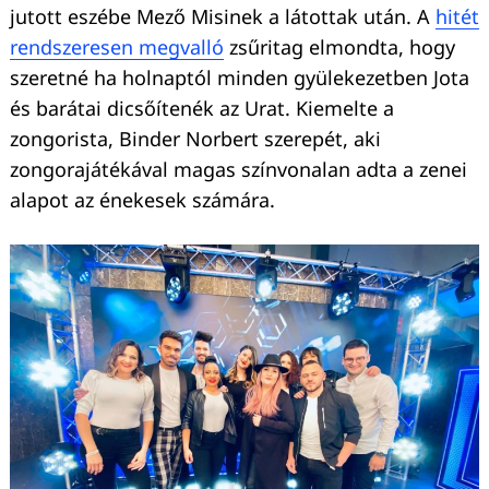
jutott eszébe Mező Misinek a látottak után. A
hitét
rendszeresen megvalló
zsűritag elmondta, hogy
szeretné ha holnaptól minden gyülekezetben Jota
és barátai dicsőítenék az Urat. Kiemelte a
zongorista, Binder Norbert szerepét, aki
zongorajátékával magas színvonalan adta a zenei
alapot az énekesek számára.
Keresés: