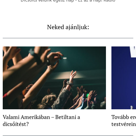
Neked ajánljuk:
Valami Amerikában – Betiltani a
Tovább er
dicsőítést?
testvérei