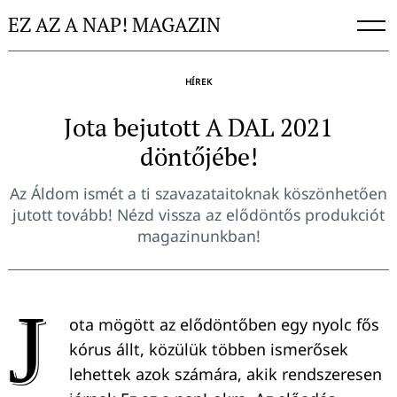
Skip
EZ AZ A NAP! MAGAZIN
to
content
HÍREK
Jota bejutott A DAL 2021
döntőjébe!
Az Áldom ismét a ti szavazataitoknak köszönhetően
jutott tovább! Nézd vissza az elődöntős produkciót
magazinunkban!
J
ota mögött az elődöntőben egy nyolc fős
kórus állt, közülük többen ismerősek
lehettek azok számára, akik rendszeresen