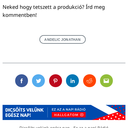
Neked hogy tetszett a produkció? Írd meg
kommentben!
ANDELIC JONATHAN
Facebook
Twitter
Pinterest
Linkedin
Reddit
Email
Dicsőíts velünk egész nap - Ez az a nap! Rádió