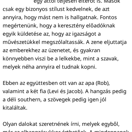
egy attól teljesen eltérőt is. Mások
csak egy bizonyos stílust kedvelnek, de azt
annyira, hogy mást nem is hallgatnak. Fontos
megértenünk, hogy a keresztény előadóknak
egyik küldetése az, hogy az igazságot a
művészetükkel megszólaltassák. A zene eljuttatja
az emberekhez az üzenetet, és gyakran
könnyebben viszi be a lelkekbe, mint a szavak,
melyek néha annyira el tudnak kopni.
Ebben az együttesben ott van az apa (Rob),
valamint a két fia (Levi és Jacob). A hangzás pedig
a déli southern, a szövegek pedig igen jól
kitaláltak.
Olyan dalokat szeretnének írni, melyek egyből,