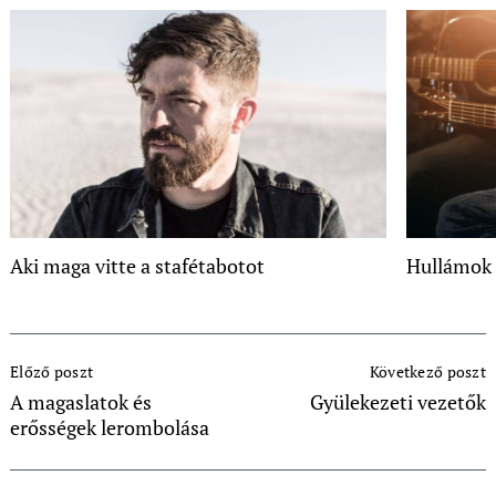
Aki maga vitte a stafétabotot
Hullámok
Post
Előző poszt
Következő poszt
Navigation
A magaslatok és
Gyülekezeti vezetők
erősségek lerombolása