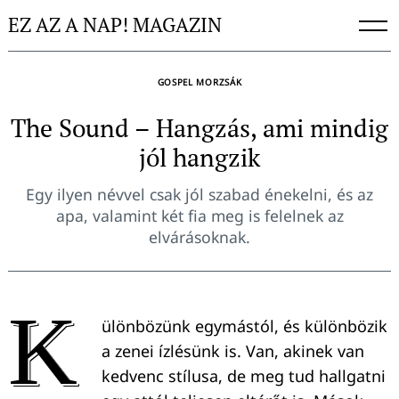
Skip
EZ AZ A NAP! MAGAZIN
to
content
GOSPEL MORZSÁK
The Sound – Hangzás, ami mindig
jól hangzik
Egy ilyen névvel csak jól szabad énekelni, és az
apa, valamint két fia meg is felelnek az
elvárásoknak.
K
ülönbözünk egymástól, és különbözik
a zenei ízlésünk is. Van, akinek van
kedvenc stílusa, de meg tud hallgatni