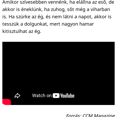
Amikor szívesebben vennénk, ha elállna az eső, de
akkor is éneklünk, ha zuhog, sőt még a viharban
is. Ha szürke az ég, és nem látni a napot, akkor is
tesszük a dolgunkat, mert nagyon hamar
kitisztulhat az ég.
Forrás: CCM Magazine