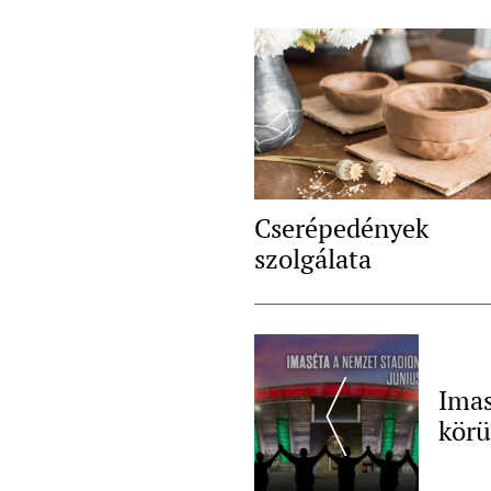
Cserépedények
szolgálata
Post
Navigation
Imas
körü