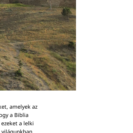
ket, amelyek az
ogy a Biblia
ezeket a lelki
t világunkban.