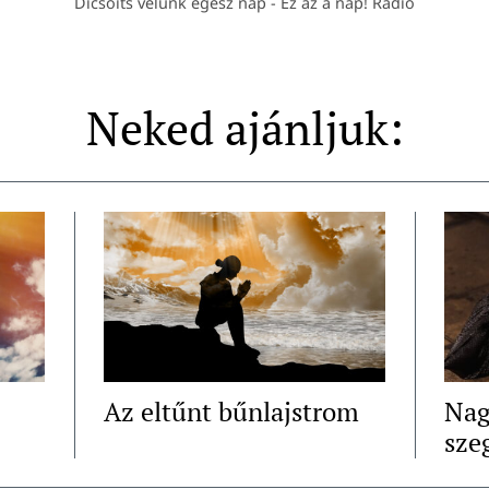
Dicsőíts velünk egész nap - Ez az a nap! Rádió
Neked ajánljuk:
Az eltűnt bűnlajstrom
Nag
sze