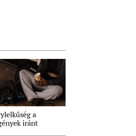
ylelkűség a
gények iránt