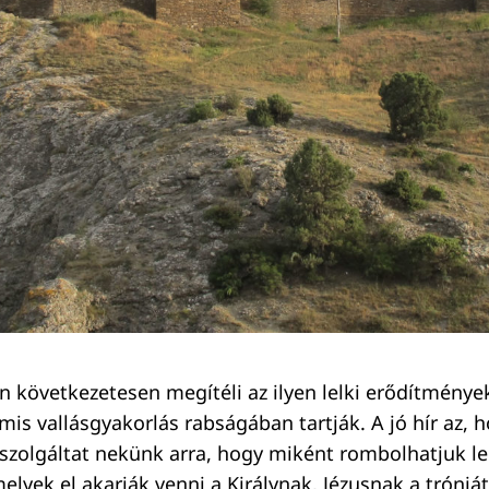
en következetesen megítéli az ilyen lelki erődítménye
is vallásgyakorlás rabságában tartják. A jó hír az, h
 szolgáltat nekünk arra, hogy miként rombolhatjuk le 
elyek el akarják venni a Királynak, Jézusnak a trónjá