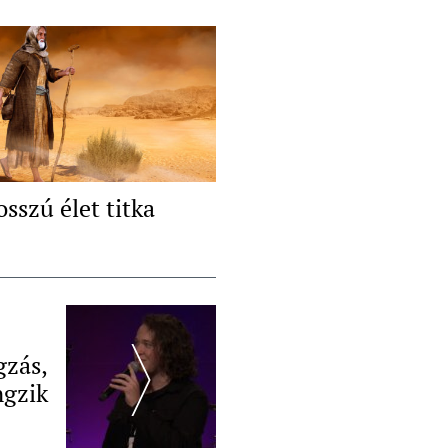
sszú élet titka
gzás,
ngzik