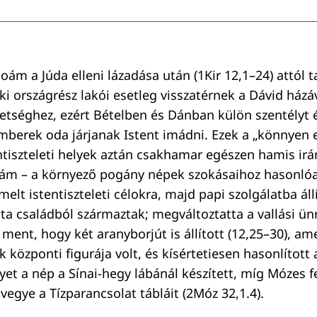
oám a Júda elleni lázadása után (1Kir 12,1–24) attól t
ki országrész lakói esetleg visszatérnek a Dávid házá
etséghez, ezért Bételben és Dánban külön szentélyt é
mberek oda járjanak Istent imádni. Ezek a „könnyen 
ntiszteleti helyek aztán csakhamar egészen hamis irá
oám – a környező pogány népek szokásaihoz hasonló
lt istentiszteleti célokra, majd papi szolgálatba áll
vita családból származtak; megváltoztatta a vallási ü
 ment, hogy két aranyborjút is állított (12,25–30), am
 központi figurája volt, és kísértetiesen hasonlított 
et a nép a Sínai-hegy lábánál készített, míg Mózes fe
vegye a Tízparancsolat tábláit (2Móz 32,1.4).