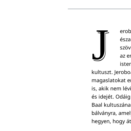
J
erob
észa
szöv
az e
iste
kultuszt. Jerob
magaslatokat eme
is, akik nem lé
és idejét. Odáig
Baal kultuszának
bálványra, amely
hegyen, hogy át