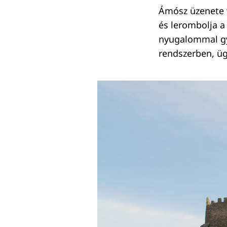
Ámósz üzenete v
és lerombolja a 
nyugalommal gya
rendszerben, üg