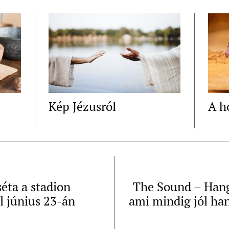
Kép Jézusról
A ho
éta a stadion
The Sound – Han
l június 23-án
ami mindig jól ha