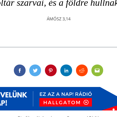
ltár szarvai, és a földre hullna
ÁMÓSZ 3,14
Facebook
Twitter
Pinterest
Linkedin
Reddit
Email