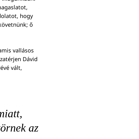
agaslatot,
dolatot, hogy
 követnünk; ő
amis vallásos
zatérjen Dávid
évé vált,
iatt,
törnek az