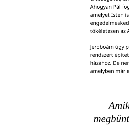
Ahogyan Pál fo
amelyet Isten i
engedelmeskedjé
tökéletesen az A
Jeroboám úgy pr
rendszert építe
házához. De nem
amelyben már el
Amik
megbünte