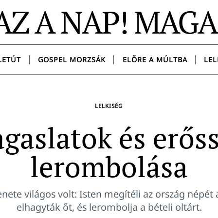
AZ A NAP! MAG
LETÚT
GOSPEL MORZSÁK
ELŐRE A MÚLTBA
LEL
LELKISÉG
gaslatok és erős
lerombolása
ete világos volt: Isten megítéli az ország népét 
elhagyták őt, és lerombolja a bételi oltárt.