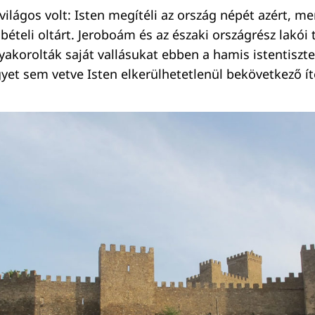
ilágos volt: Isten megítéli az ország népét azért, me
bételi oltárt. Jeroboám és az északi országrész lakói t
korolták saját vallásukat ebben a hamis istentiszte
yet sem vetve Isten elkerülhetetlenül bekövetkező ít