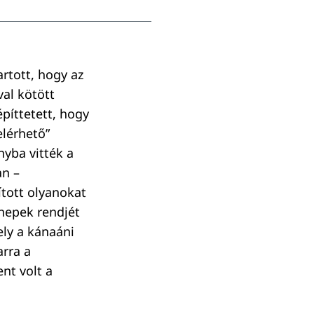
artott, hogy az
val kötött
píttetett, hogy
elérhető”
nyba vitték a
an –
ított olyanokat
nnepek rendjét
ely a kánaáni
arra a
nt volt a