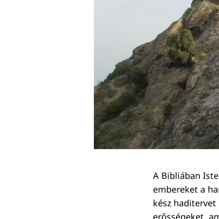
Keresés:
A Bibliában Ist
embereket a ham
kész haditervet
erősségeket, am