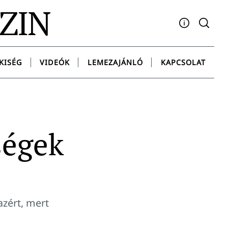
AZIN
Facebook
YouTube
Instagram
Twitter
Spotify
Messenge
KISÉG
VIDEÓK
LEMEZAJÁNLÓ
KAPCSOLAT
ségek
azért, mert