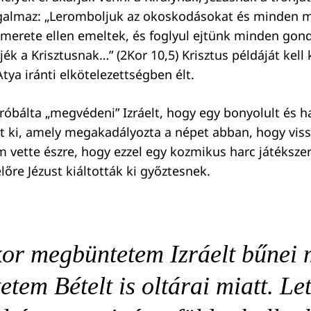
galmaz: „Leromboljuk az okoskodásokat és minden m
smerete ellen emeltek, és foglyul ejtünk minden gon
k a Krisztusnak…” (2Kor 10,5) Krisztus példáját kell
tya iránti elkötelezettségben élt.
óbálta „megvédeni” Izráelt, hogy egy bonyolult és h
tt ki, amely megakadályozta a népet abban, hogy viss
 vette észre, hogy ezzel egy kozmikus harc játékszer
őre Jézust kiáltották ki győztesnek.
or megbüntetem Izráelt bűnei m
tem Bételt is oltárai miatt. Le