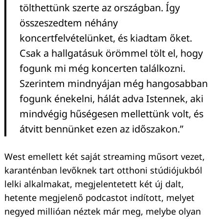
tölthettünk szerte az országban. Így
összeszedtem néhány
koncertfelvételünket, és kiadtam őket.
Csak a hallgatásuk örömmel tölt el, hogy
fogunk mi még koncerten találkozni.
Szerintem mindnyájan még hangosabban
fogunk énekelni, hálát adva Istennek, aki
mindvégig hűségesen mellettünk volt, és
átvitt bennünket ezen az időszakon.”
West emellett két saját streaming műsort vezet,
karanténban levőknek tart otthoni stúdiójukból
lelki alkalmakat, megjelentetett két új dalt,
hetente megjelenő podcastot indított, melyet
negyed millióan néztek már meg, melybe olyan