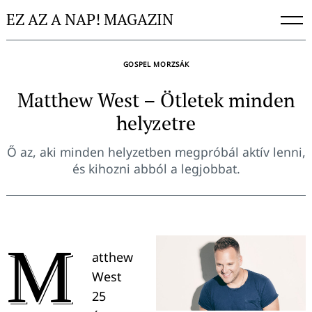
Skip
EZ AZ A NAP! MAGAZIN
to
content
GOSPEL MORZSÁK
Matthew West – Ötletek minden
helyzetre
Ő az, aki minden helyzetben megpróbál aktív lenni,
és kihozni abból a legjobbat.
M
atthew
West
25