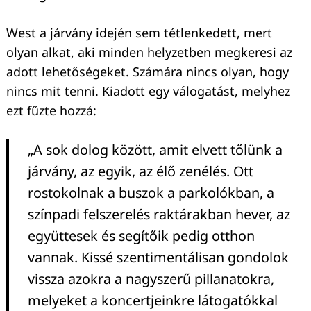
West a járvány idején sem tétlenkedett, mert
olyan alkat, aki minden helyzetben megkeresi az
adott lehetőségeket. Számára nincs olyan, hogy
nincs mit tenni. Kiadott egy válogatást, melyhez
ezt fűzte hozzá:
„A sok dolog között, amit elvett tőlünk a
járvány, az egyik, az élő zenélés. Ott
rostokolnak a buszok a parkolókban, a
színpadi felszerelés raktárakban hever, az
együttesek és segítőik pedig otthon
vannak. Kissé szentimentálisan gondolok
Keresés:
vissza azokra a nagyszerű pillanatokra,
melyeket a koncertjeinkre látogatókkal