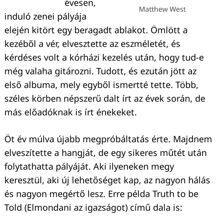
évesen,
Matthew West
induló zenei pályája
elején kitört egy beragadt ablakot. Ömlött a
kezéből a vér, elvesztette az eszméletét, és
kérdéses volt a kórházi kezelés után, hogy tud-e
még valaha gitározni. Tudott, és ezután jött az
első albuma, mely egyből ismertté tette. Több,
széles körben népszerű dalt írt az évek során, de
más előadóknak is írt énekeket.
Öt év múlva újabb megpróbáltatás érte. Majdnem
elveszítette a hangját, de egy sikeres műtét után
folytathatta pályáját. Aki ilyeneken megy
keresztül, aki új lehetőséget kap, az nagyon hálás
és nagyon megértő lesz. Erre példa Truth to be
Told (Elmondani az igazságot) című dala is: