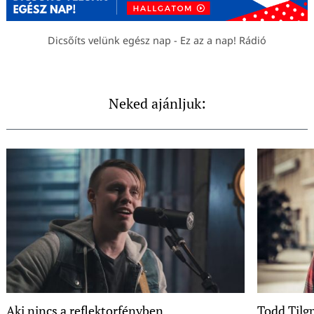
Dicsőíts velünk egész nap - Ez az a nap! Rádió
Neked ajánljuk:
Aki nincs a reflektorfényben
Todd Til