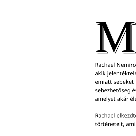
M
Rachael Nemirof
akik jelentékte
emiatt sebeket 
sebezhetőség és
amelyet akár él
Rachael elkezd
történeteit, ami