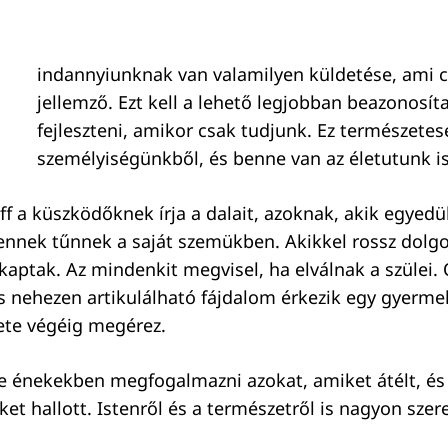
indannyiunknak van valamilyen küldetése, ami 
jellemző. Ezt kell a lehető legjobban beazonosíta
fejleszteni, amikor csak tudjunk. Ez természetes
személyiségünkből, és benne van az életutunk i
f a küszködőknek írja a dalait, azoknak, akik egyedü
lennek tűnnek a saját szemükben. Akikkel rossz dolgo
kaptak. Az mindenkit megvisel, ha elválnak a szülei.
 nehezen artikulálható fájdalom érkezik egy gyermek
ete végéig megérez.
te énekekben megfogalmazni azokat, amiket átélt, é
ket hallott. Istenről és a természetről is nagyon sze