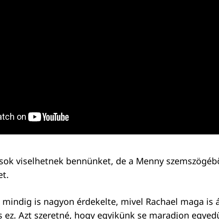
sok viselhetnek bennünket, de a Menny szemszögébő
et.
g mindig is nagyon érdekelte, mivel Rachael maga is á
 ez. Azt szeretné, hogy egyikünk se maradjon egyedü