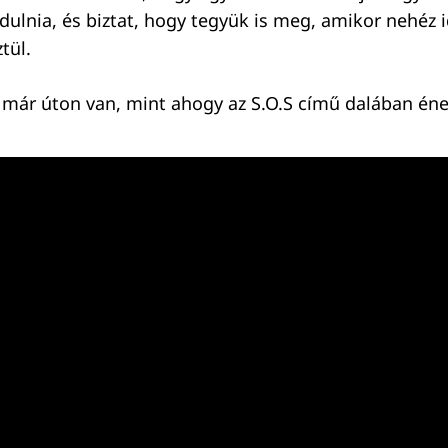
rdulnia, és biztat, hogy tegyük is meg, amikor nehéz
tül.
 már úton van, mint ahogy az S.O.S című dalában éne