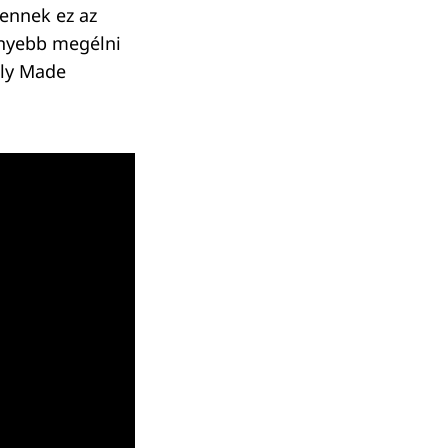
tennek ez az
nnyebb megélni
lly Made