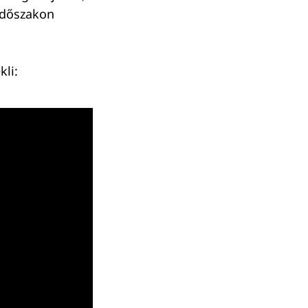
 időszakon
kli: