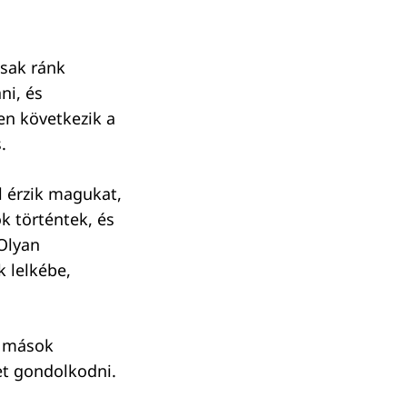
csak ránk
ni, és
en következik a
s.
l érzik magukat,
k történtek, és
 Olyan
 lelkébe,
s mások
ret gondolkodni.