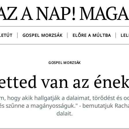
AZ A NAP! MAG
LETÚT
GOSPEL MORZSÁK
ELŐRE A MÚLTBA
LEL
GOSPEL MORZSÁK
etted van az ének
, hogy akik hallgatják a dalaimat, törődést és o
és szűnne a magányosságuk." - bemutatjuk Rach
dalait.