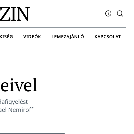
AZIN
Facebook
YouTube
Instagram
Twitter
Spotify
Messenge
KISÉG
VIDEÓK
LEMEZAJÁNLÓ
KAPCSOLAT
eivel
dafigyelést
ael Nemiroff