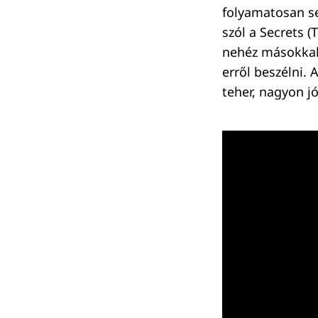
folyamatosan se
szól a Secrets 
nehéz másokkal
Keresés:
erről beszélni. 
teher, nagyon j