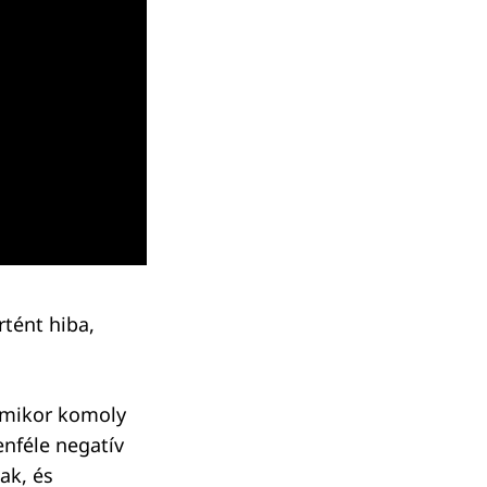
tént hiba,
amikor komoly
enféle negatív
ak, és