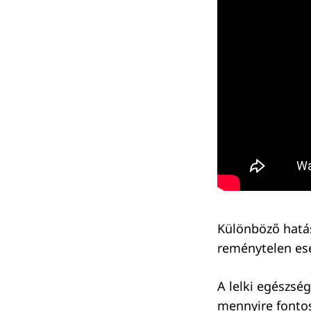
Különböző hatá
reménytelen es
A lelki egészsé
mennyire fontos