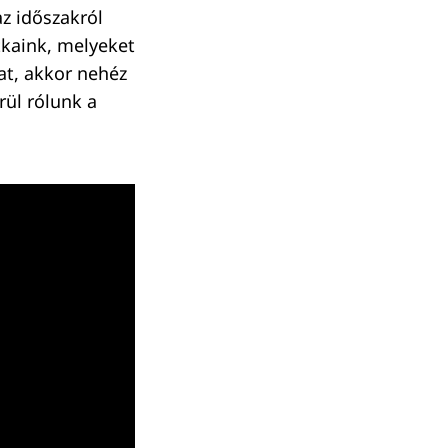
z időszakról
tkaink, melyeket
t, akkor nehéz
rül rólunk a