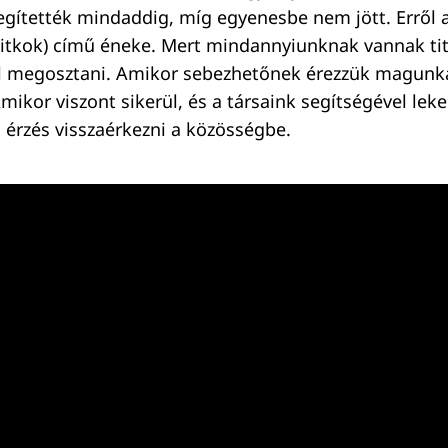
gítették mindaddig, míg egyenesbe nem jött. Erről a
(Titkok) című éneke. Mert mindannyiunknak vannak ti
 megosztani. Amikor sebezhetőnek érezzük magunka
Amikor viszont sikerül, és a társaink segítségével leke
ó érzés visszaérkezni a közösségbe.