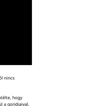
l nincs
télte, hogy
l a gondjaival,