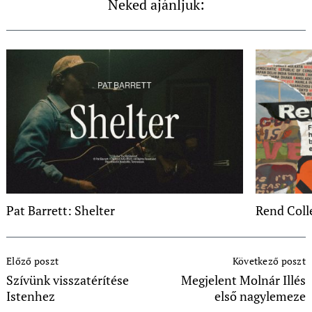
Neked ajánljuk:
Pat Barrett: Shelter
Rend Coll
Post
Előző poszt
Következő poszt
Navigation
Szívünk visszatérítése
Megjelent Molnár Illés
Istenhez
első nagylemeze