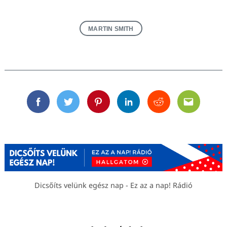
MARTIN SMITH
Facebook
Twitter
Pinterest
Linkedin
Reddit
Email
Dicsőíts velünk egész nap - Ez az a nap! Rádió