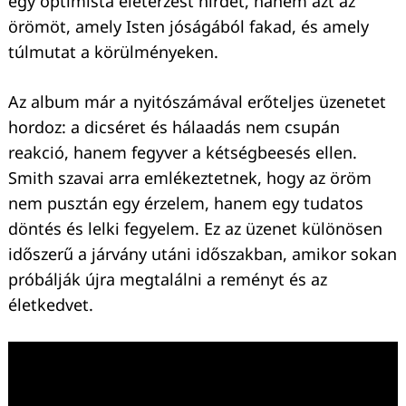
egy optimista életérzést hirdet, hanem azt az
örömöt, amely Isten jóságából fakad, és amely
túlmutat a körülményeken.
Az album már a nyitószámával erőteljes üzenetet
hordoz: a dicséret és hálaadás nem csupán
reakció, hanem fegyver a kétségbeesés ellen.
Smith szavai arra emlékeztetnek, hogy az öröm
nem pusztán egy érzelem, hanem egy tudatos
döntés és lelki fegyelem. Ez az üzenet különösen
időszerű a járvány utáni időszakban, amikor sokan
próbálják újra megtalálni a reményt és az
életkedvet.