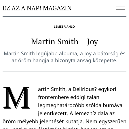
Skip
EZ AZ A NAP! MAGAZIN
to
content
LEMEZAJÁNLÓ
Martin Smith – Joy
Martin Smith legújabb albuma, a Joy a bátorság és
az öröm hangja a bizonytalanság közepette.
M
artin Smith, a Delirious? egykori
frontembere eddigi talán
legmeghatározóbb szólóalbumával
jelentkezett. A lemez tíz dala az
öröm mélyebb jelentését kutatja. Nem egyszerűen