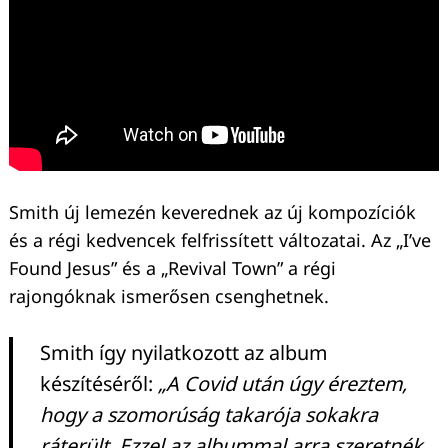
Smith új lemezén keverednek az új kompozíciók
és a régi kedvencek felfrissített változatai. Az „I’ve
Found Jesus” és a „Revival Town” a régi
rajongóknak ismerősen csenghetnek.
Smith így nyilatkozott az album
Keresés:
készítéséről:
„A Covid után úgy éreztem,
hogy a szomorúság takarója sokakra
ráterült. Ezzel az albummal arra szeretnék