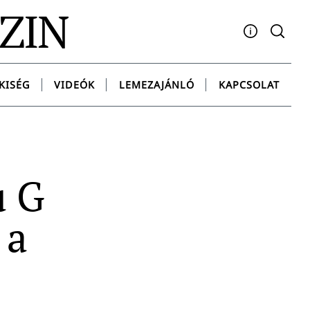
AZIN
Facebook
YouTube
Instagram
Twitter
Spotify
Messenge
KISÉG
VIDEÓK
LEMEZAJÁNLÓ
KAPCSOLAT
u G
 a