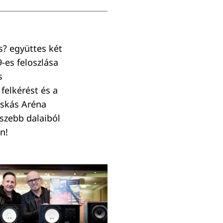
s? együttes két
-es feloszlása
s
felkérést és a
uskás Aréna
szebb dalaiból
n!