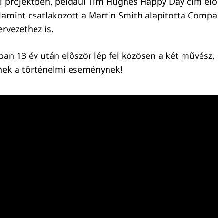
ei projektben, például Tim Hughes Happy Day cím él
alamint csatlakozott a Martin Smith alapította Compa
ervezethez is.
an 13 év után először lép fel közösen a két művész, g
nek a történelmi eseménynek!