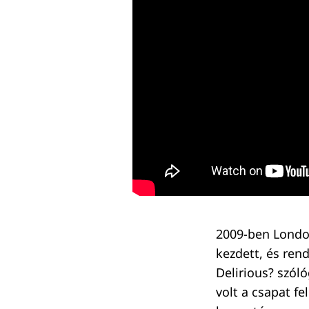
2009-ben London
kezdett, és ren
Delirious? szól
Keresés:
volt a csapat f