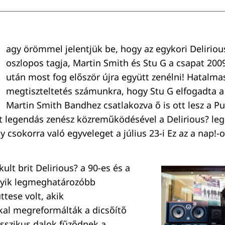
agy örömmel jelentjük be, hogy az egykori Deliriou
oszlopos tagja, Martin Smith és Stu G a csapat 2009
után most fog először újra együtt zenélni! Hatalma
megtiszteltetés számunkra, hogy Stu G elfogadta a 
Martin Smith Bandhez csatlakozva ő is ott lesz a P
t legendás zenész közreműködésével a Delirious? leg
y csokorra való egyveleget a július 23-i Ez az a nap!-o
ult brit Delirious? a 90-es és a
gyik legmeghatározóbb
ttese volt, akik
al megreformálták a dicsőítő
asszikus dalok fűződnek a