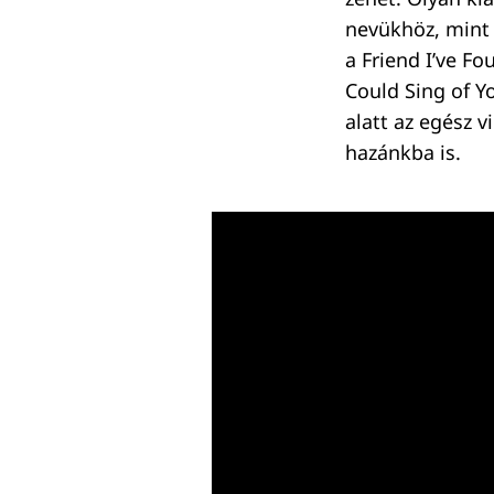
nevükhöz, mint 
a Friend I’ve Fo
Could Sing of Yo
alatt az egész v
hazánkba is.