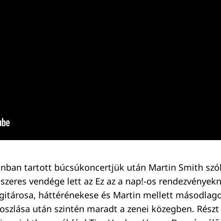
ban tartott búcsúkoncertjük után Martin Smith szó
dszeres vendége lett az Ez az a nap!-os rendezvényekn
ógitárosa, háttérénekese és Martin mellett másodlago
eloszlása után szintén maradt a zenei közegben. Részt