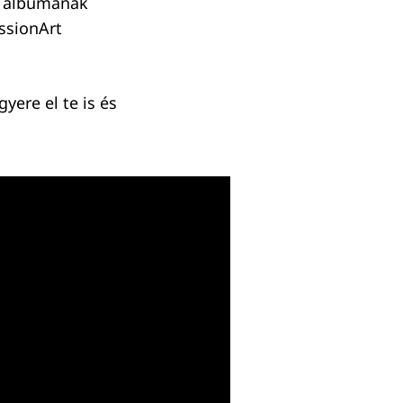
ő albumának
ssionArt
yere el te is és