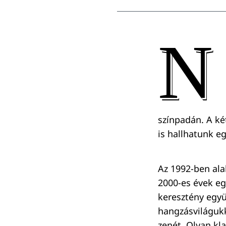
N
színpadán. A ké
is hallhatunk eg
Az 1992-ben alak
2000-es évek e
keresztény együ
hangzásvilágukk
zenét. Olyan kl