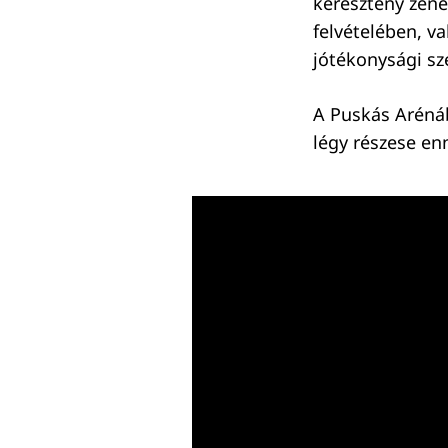
keresztény zen
felvételében, v
jótékonysági sz
A Puskás Arénáb
légy részese en