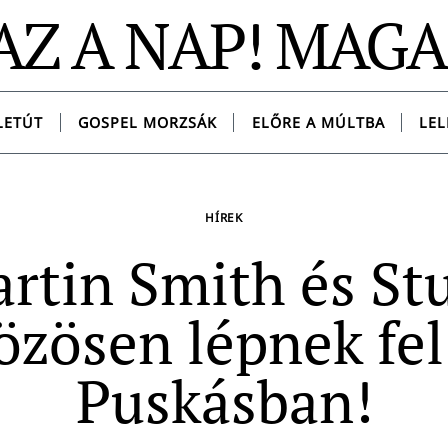
AZ A NAP! MAG
LETÚT
GOSPEL MORZSÁK
ELŐRE A MÚLTBA
LEL
HÍREK
rtin Smith és St
özösen lépnek fel
Puskásban!