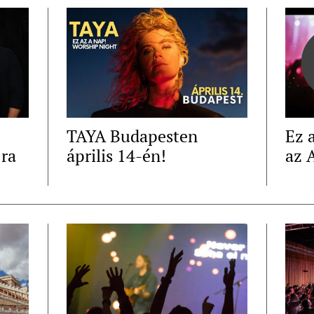
TAYA Budapesten
Ez 
jra
április 14-én!
az 