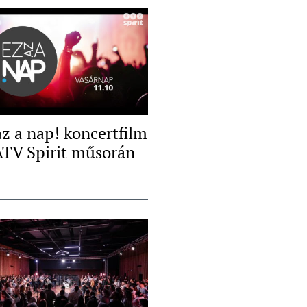
az a nap! koncertfilm
ATV Spirit műsorán