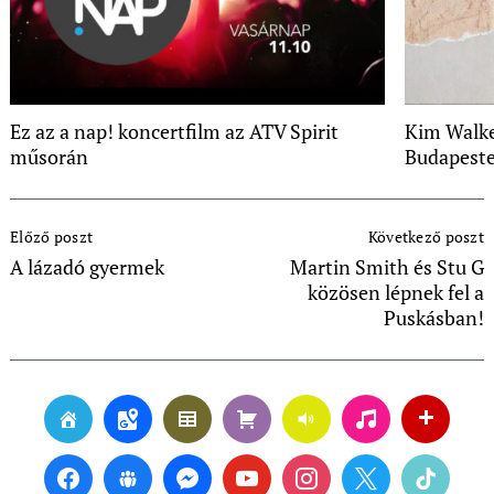
Ez az a nap! koncertfilm az ATV Spirit
Kim Walke
műsorán
Budapest
Post
Előző poszt
Következő poszt
Navigation
A lázadó gyermek
Martin Smith és Stu G
közösen lépnek fel a
Puskásban!