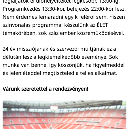
foglaljátok el ülőhelyeiteket legkésőbb 13:00-ig!
Programkezdés 13:30-kor, befejezés 22:00-kor lesz.
Nem érdemes lemaradni egyik feléről sem, hiszen
színvonalas programmal készülünk az ÉLET
témakörében, sok száz ember közreműködésével.
24 év missziójának és szervezői múltjának ez a
délután lesz a legkiemelkedőbb eseménye. Sok
munka van benne, így köszönjük, ha figyelmeddel
és jelenléteddel megtiszteled a teljes alkalmat.
Várunk szeretettel a rendezvényen!