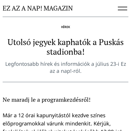
Skip
EZ AZ A NAP! MAGAZIN
to
content
HÍREK
Utolsó jegyek kaphatók a Puskás
stadionba!
Legfontosabb hírek és információk a július 23-i Ez
az a nap!-ról.
Ne maradj le a programkezdésről!
Már a 12 órai kapunyitástól kezdve színes
előprogramokkal várunk mindenkit. Kérjük,