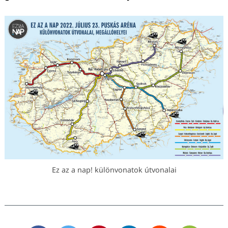
Ez az a nap! különvonatok útvonalai