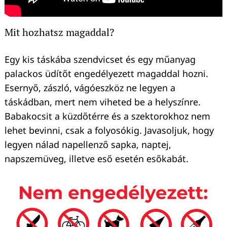
Mit hozhatsz magaddal?
Egy kis táskába szendvicset és egy műanyag
palackos üdítőt engedélyezett magaddal hozni.
Esernyő, zászló, vágóeszköz ne legyen a
táskádban, mert nem viheted be a helyszínre.
Babakocsit a küzdőtérre és a szektorokhoz nem
lehet bevinni, csak a folyosókig. Javasoljuk, hogy
Keresés:
legyen nálad napellenző sapka, naptej,
napszemüveg, illetve eső esetén esőkabát.