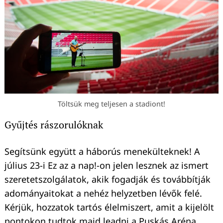
Töltsük meg teljesen a stadiont!
Gyűjtés rászorulóknak
Segítsünk együtt a háborús menekülteknek! A
július 23-i Ez az a nap!-on jelen lesznek az ismert
szeretetszolgálatok, akik fogadják és továbbítják
adományaitokat a nehéz helyzetben lévők felé.
Kérjük, hozzatok tartós élelmiszert, amit a kijelölt
pontokon tudtok majd leadni a Puskás Aréna