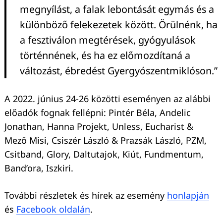
megnyílást, a falak lebontását egymás és a
Keresés:
különböző felekezetek között. Örülnénk, ha
a fesztiválon megtérések, gyógyulások
történnének, és ha ez előmozdítaná a
változást, ébredést Gyergyószentmiklóson.”
A 2022. június 24-26 közötti eseményen az alábbi
előadók fognak fellépni: Pintér Béla, Andelic
Jonathan, Hanna Projekt, Unless, Eucharist &
Mező Misi, Csiszér László & Prazsák László, PZM,
Csitband, Glory, Daltutajok, Kiút, Fundmentum,
Band’ora, Iszkiri.
További részletek és hírek az esemény
honlapján
és
Facebook oldalán
.