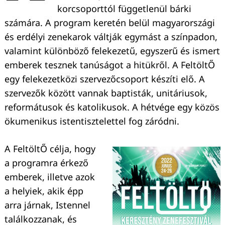
korcsoporttól függetlenül bárki
számára. A program keretén belül magyarországi
és erdélyi zenekarok váltják egymást a színpadon,
valamint különböző felekezetű, egyszerű és ismert
emberek tesznek tanúságot a hitükről. A FeltöltŐ
egy felekezetközi szervezőcsoport készíti elő. A
szervezők között vannak baptisták, unitáriusok,
reformátusok és katolikusok. A hétvége egy közös
ökumenikus istentisztelettel fog záródni.
A FeltöltŐ célja, hogy
a programra érkező
emberek, illetve azok
a helyiek, akik épp
arra járnak, Istennel
találkozzanak, és