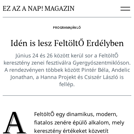
Skip
EZ AZ A NAP! MAGAZIN
to
content
PROGRAMAJÁNLÓ
Idén is lesz FeltöltŐ Erdélyben
Június 24 és 26 között kerül sor a FeltöltŐ
keresztény zenei fesztiválra Gyergyószentmiklóson.
A rendezvényen többek között Pintér Béla, Andelic
Jonathan, a Hanna Projekt és Csiszér László is
fellép.
A
FeltöltŐ egy dinamikus, modern,
fiatalos zenére épülő alkalom, mely
keresztény értékeket közvetít