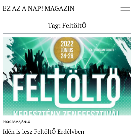
Skip
EZ AZ A NAP! MAGAZIN
to
content
Tag: FeltöltŐ
PROGRAMAJÁNLÓ
Idén is lesz FeltöltŐ Erdélyben