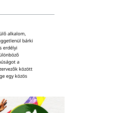
ülő alkalom,
üggetlenül bárki
 erdélyi
különböző
núságot a
szervezők között
ége egy közös