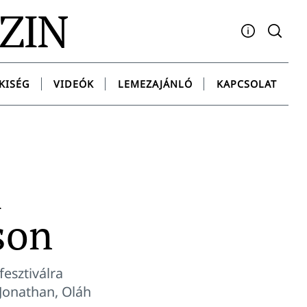
AZIN
Facebook
YouTube
Instagram
Twitter
Spotify
Messenge
KISÉG
VIDEÓK
LEMEZAJÁNLÓ
KAPCSOLAT
l
son
fesztiválra
Jonathan, Oláh