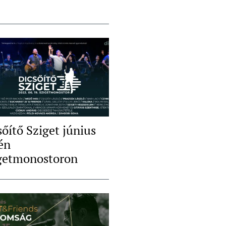
sőítő Sziget június
én
getmonostoron