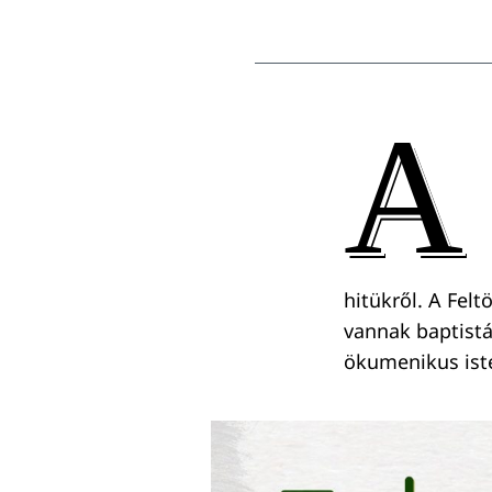
A
hitükről. A Felt
vannak baptistá
ökumenikus iste