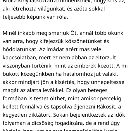
Biblia kinyilatkoztatta mindenkinek, hogy ki is az,
aki létrehozta világunkat, és azóta sokkal
teljesebb képünk van róla.
Minél inkább megismerjük Őt, annál több okunk
van arra, hogy kifejezzük köszönetünket és
hódolatunkat. Az imádat azért más vele
kapcsolatban, mert ez nem abban az eltorzult
viszonyban történik, mint az emberek között. A mi
bukott közegünkben ha hatalomhoz jut valaki,
akkor mindjárt jön a kísértés, hogy ünnepeltesse
magát az alatta levőkkel. Ez olyan beteges
formában is testet ölthet, mint amikor percekig
kellett fennállva és tapsolva éljenezni Rákosit, a
kegyetlen diktátort. Sokan bejelentkeztek az idők
folyamán a dicsőség fogadására, de a rend úgy