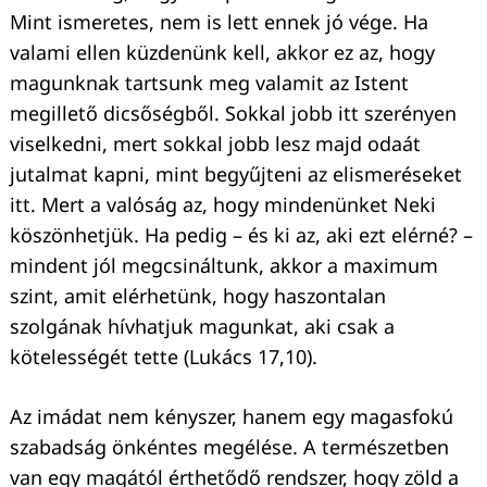
Mint ismeretes, nem is lett ennek jó vége. Ha
valami ellen küzdenünk kell, akkor ez az, hogy
magunknak tartsunk meg valamit az Istent
megillető dicsőségből. Sokkal jobb itt szerényen
viselkedni, mert sokkal jobb lesz majd odaát
jutalmat kapni, mint begyűjteni az elismeréseket
itt. Mert a valóság az, hogy mindenünket Neki
köszönhetjük. Ha pedig – és ki az, aki ezt elérné? –
mindent jól megcsináltunk, akkor a maximum
szint, amit elérhetünk, hogy haszontalan
szolgának hívhatjuk magunkat, aki csak a
Keresés:
kötelességét tette (Lukács 17,10).
Az imádat nem kényszer, hanem egy magasfokú
szabadság önkéntes megélése. A természetben
van egy magától érthetődő rendszer, hogy zöld a