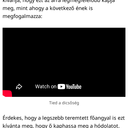
kívánja, hogy ezt az arra legmegfelelőbb kapja
meg, mint ahogy a következő ének is
megfogalmazza:
Tied a dicsőség
Érdekes, hogy a legszebb teremtett főangyal is ezt
kívánta meg, hogy ő kaphassa meg a hódolatot.