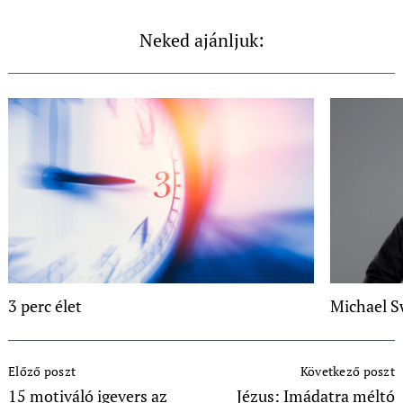
Neked ajánljuk:
3 perc élet
Michael S
Post
Előző poszt
Következő poszt
Navigation
15 motiváló igevers az
Jézus: Imádatra méltó