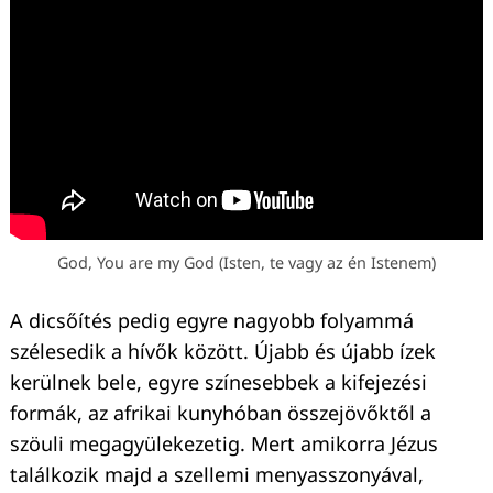
God, You are my God (Isten, te vagy az én Istenem)
A dicsőítés pedig egyre nagyobb folyammá
szélesedik a hívők között. Újabb és újabb ízek
kerülnek bele, egyre színesebbek a kifejezési
formák, az afrikai kunyhóban összejövőktől a
szöuli megagyülekezetig. Mert amikorra Jézus
találkozik majd a szellemi menyasszonyával,