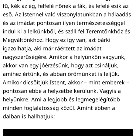
fű, kék az ég, felfelé nőnek a fák, és lefelé esik az
eső. Az Istennel való viszonylatunkban a hálaadás
és az imádat pontosan ilyen természetességgel
indul ki a lelkünkből, és száll fel Teremtőnkhöz és
Megváltónkhoz. Hogy ez így van, azt bárki
igazolhatja, aki már ráérzett az imádat
nagyszerűségére. Amikor a helyünkön vagyunk,
akkor van egy jóérzésünk, hogy azt csináljuk,
amihez értünk, és abban örömünket is leljük.
Amikor dicsőítjük Istent, akkor – mint emberek –
pontosan ebbe a helyzetbe kerülünk. Vagyis a
helyünkre. Ami a legjobb és legmegelégítőbb
minden foglalatosság közül. Amint ebben a
dalban is hallhatjuk: