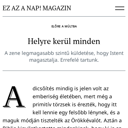
Skip
EZ AZ A NAP! MAGAZIN
to
content
ELŐRE A MÚLTBA
Helyre kerül minden
A zene legmagasabb szintű küldetése, hogy Istent
magasztalja. Errefelé tartunk.
A
dicsőítés mindig is jelen volt az
emberiség életében, mert még a
primitív törzsek is érezték, hogy itt
kell lennie egy felsőbb lénynek, és a
maguk módján tisztelték az Örökkévalót. Aztán a