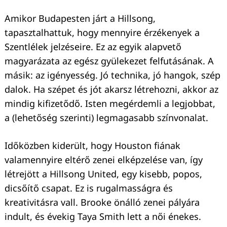
Amikor Budapesten járt a Hillsong,
tapasztalhattuk, hogy mennyire érzékenyek a
Szentlélek jelzéseire. Ez az egyik alapvető
magyarázata az egész gyülekezet felfutásának. A
másik: az igényesség. Jó technika, jó hangok, szép
dalok. Ha szépet és jót akarsz létrehozni, akkor az
mindig kifizetődő. Isten megérdemli a legjobbat,
a (lehetőség szerinti) legmagasabb színvonalat.
Időközben kiderült, hogy Houston fiának
valamennyire eltérő zenei elképzelése van, így
létrejött a Hillsong United, egy kisebb, popos,
dicsőítő csapat. Ez is rugalmasságra és
kreativitásra vall. Brooke önálló zenei pályára
indult, és évekig Taya Smith lett a női énekes.