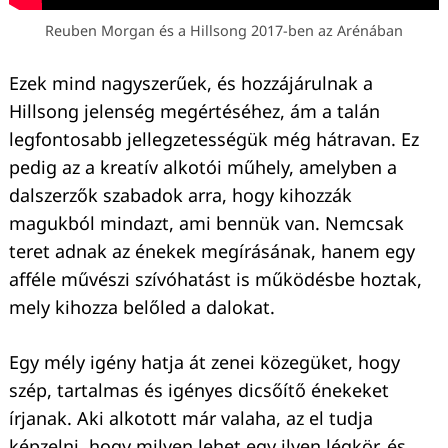
Reuben Morgan és a Hillsong 2017-ben az Arénában
Ezek mind nagyszerűek, és hozzájárulnak a
Hillsong jelenség megértéséhez, ám a talán
legfontosabb jellegzetességük még hátravan. Ez
pedig az a kreatív alkotói műhely, amelyben a
dalszerzők szabadok arra, hogy kihozzák
magukból mindazt, ami bennük van. Nemcsak
teret adnak az énekek megírásának, hanem egy
afféle művészi szívóhatást is működésbe hoztak,
mely kihozza belőled a dalokat.
Egy mély igény hatja át zenei közegüket, hogy
szép, tartalmas és igényes dicsőítő énekeket
írjanak. Aki alkotott már valaha, az el tudja
képzelni, hogy milyen lehet egy ilyen légkör, és