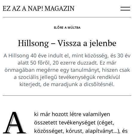
Skip
EZ AZ A NAP! MAGAZIN
to
content
ELŐRE A MÚLTBA
Hillsong – Vissza a jelenbe
A Hillsong 40 éve indult el, mint közösség, és 30 év
alatt 50 főről, 20 ezerre duzzadt. Ez már
önmagában megérne egy tanulmányt, hiszen csak
a szociális jellegű tevékenységük rendkívül
kiterjedt, de maradjunk a dicsőítésnél.
A
ki már hozott létre valamilyen
összetett tevékenységet (céget,
közösséget, kórust, alapítványt…), és