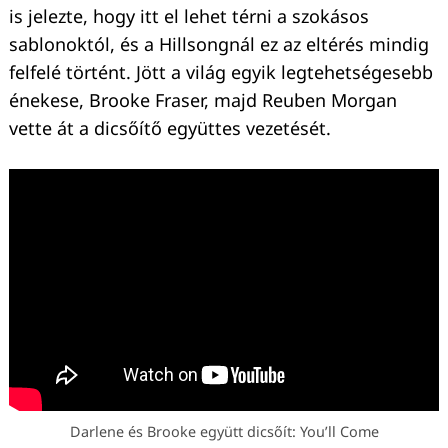
is jelezte, hogy itt el lehet térni a szokásos
sablonoktól, és a Hillsongnál ez az eltérés mindig
felfelé történt. Jött a világ egyik legtehetségesebb
énekese, Brooke Fraser, majd Reuben Morgan
vette át a dicsőítő együttes vezetését.
Darlene és Brooke együtt dicsőít: You’ll Come