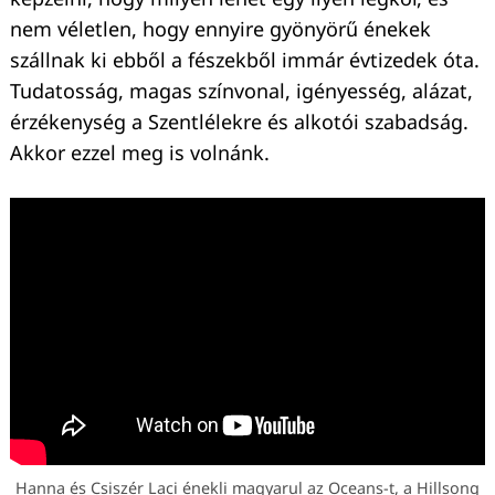
nem véletlen, hogy ennyire gyönyörű énekek
szállnak ki ebből a fészekből immár évtizedek óta.
Tudatosság, magas színvonal, igényesség, alázat,
érzékenység a Szentlélekre és alkotói szabadság.
Akkor ezzel meg is volnánk.
Hanna és Csiszér Laci énekli magyarul az Oceans-t, a Hillsong