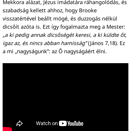
Mekkora alázat, Jézus imádatára ráhangolódás, és
Keresés:
szabadság kellett ahhoz, hogy Brooke
visszatértével beállt mögé, és duzzogás nélkül
dicsőít azóta is. Ezt így fogalmazta meg a Mester:
„a ki pedig annak dicsőségét keresi, a ki küldte őt,
igaz az, és nincs abban hamisság”
(János 7,18). Ez
a mi „nagyságunk”: az Ő nagyságáért élni.