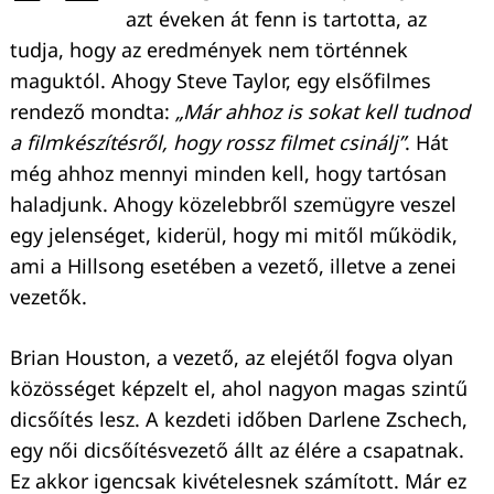
azt éveken át fenn is tartotta, az
tudja, hogy az eredmények nem történnek
maguktól. Ahogy Steve Taylor, egy elsőfilmes
rendező mondta:
„Már ahhoz is sokat kell tudnod
a filmkészítésről, hogy rossz filmet csinálj”
. Hát
még ahhoz mennyi minden kell, hogy tartósan
haladjunk. Ahogy közelebbről szemügyre veszel
egy jelenséget, kiderül, hogy mi mitől működik,
ami a Hillsong esetében a vezető, illetve a zenei
vezetők.
Brian Houston, a vezető, az elejétől fogva olyan
közösséget képzelt el, ahol nagyon magas szintű
dicsőítés lesz. A kezdeti időben Darlene Zschech,
egy női dicsőítésvezető állt az élére a csapatnak.
Ez akkor igencsak kivételesnek számított. Már ez