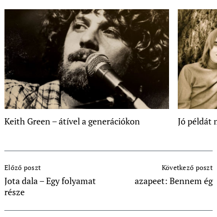
Keith Green – átível a generációkon
Jó példát 
Post
Előző poszt
Következő poszt
Navigation
Jota dala – Egy folyamat
azapeet: Bennem ég
része