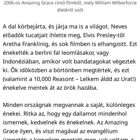
2006-os Amazing Grace című filmből, mely William Wilberforce
életéről szól
A dal körbejárta, és járja ma is a világot. Neves
előadók tucatjait ihlette meg, Elvis Presley-től
Aretha Franklinig, és sok filmben is elhangzott. Ezt
énekelték a berlini fal leomlásakor, vagy
Indonéziában, amikor volt bandatagokat végeztek
ki. Ők időközben a börtönben megtértek, és ezt
(valamint a 10,000 Reasont – Lelkem áldd az Urat!)
énekelve mentek át az örök hazába.
Minden országnak megvannak a saját, különleges
énekei. Ritka az, hogy egy dallamot mindenhol
ismernek, kedvelnek és énekelnek. Az Amazing
Grace ilyen, és viszi magával az evangélium
Keresés:
üzenetét: a kegyelem mentett meg, vak voltam, s