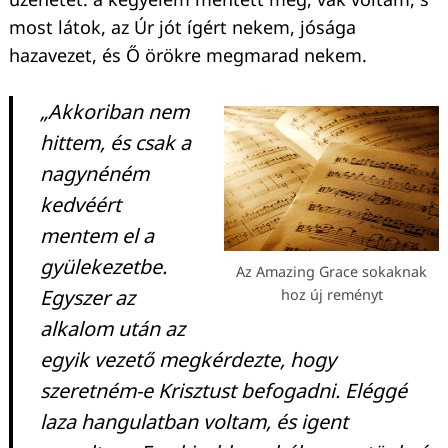
most látok, az Úr jót ígért nekem, jósága
hazavezet, és Ő örökre megmarad nekem.
„Akkoriban nem
hittem, és csak a
nagynéném
kedvéért
mentem el a
gyülekezetbe.
Az Amazing Grace sokaknak
Egyszer az
hoz új reményt
alkalom után az
egyik vezető megkérdezte, hogy
szeretném-e Krisztust befogadni. Eléggé
laza hangulatban voltam, és igent