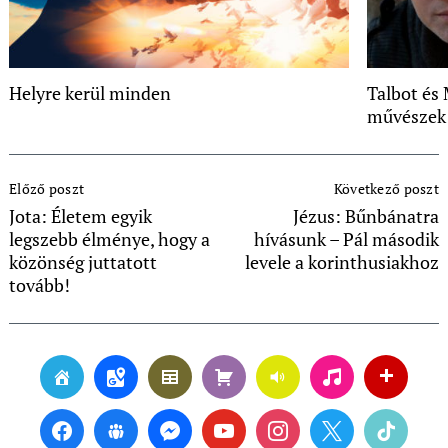
Helyre kerül minden
Talbot és 
művészek
Post
Előző poszt
Következő poszt
Navigation
Jota: Életem egyik
Jézus: Bűnbánatra
legszebb élménye, hogy a
hívásunk – Pál második
közönség juttatott
levele a korinthusiakhoz
tovább!