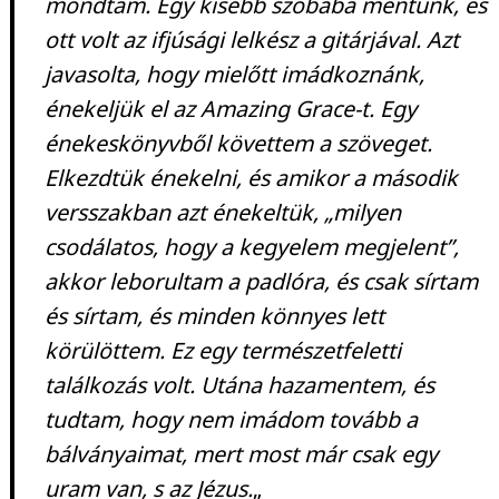
mondtam. Egy kisebb szobába mentünk, és
ott volt az ifjúsági lelkész a gitárjával. Azt
javasolta, hogy mielőtt imádkoznánk,
énekeljük el az Amazing Grace-t. Egy
énekeskönyvből követtem a szöveget.
Elkezdtük énekelni, és amikor a második
versszakban azt énekeltük, „milyen
csodálatos, hogy a kegyelem megjelent”,
akkor leborultam a padlóra, és csak sírtam
és sírtam, és minden könnyes lett
körülöttem. Ez egy természetfeletti
találkozás volt. Utána hazamentem, és
tudtam, hogy nem imádom tovább a
bálványaimat, mert most már csak egy
uram van, s az Jézus.
„