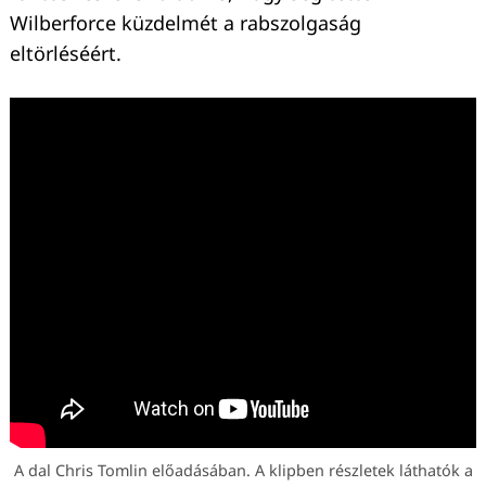
Wilberforce küzdelmét a rabszolgaság
eltörléséért.
A dal Chris Tomlin előadásában. A klipben részletek láthatók a