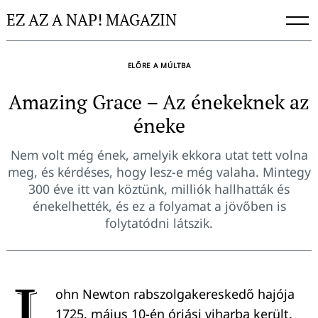
Skip
EZ AZ A NAP! MAGAZIN
to
content
ELŐRE A MÚLTBA
Amazing Grace – Az énekeknek az
éneke
Nem volt még ének, amelyik ekkora utat tett volna
meg, és kérdéses, hogy lesz-e még valaha. Mintegy
300 éve itt van köztünk, milliók hallhatták és
énekelhették, és ez a folyamat a jövőben is
folytatódni látszik.
J
ohn Newton rabszolgakereskedő hajója
1725. május 10-én óriási viharba került.