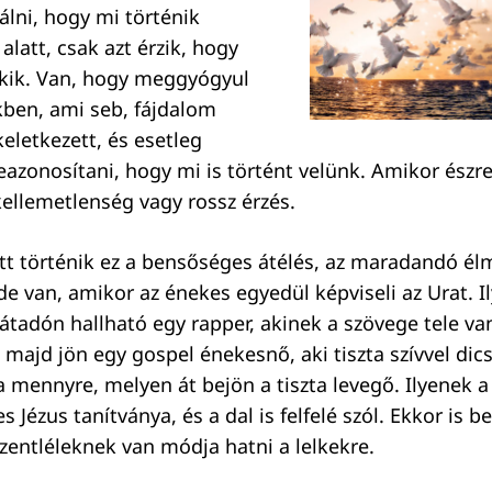
álni, hogy mi történik
alatt, csak azt érzik, hogy
ekik. Van, hogy meggyógyul
kben, ami seb, fájdalom
letkezett, és esetleg
eazonosítani, hogy mi is történt velünk. Amikor észr
ellemetlenség vagy rossz érzés.
tt történik ez a bensőséges átélés, az maradandó él
de van, amikor az énekes egyedül képviseli az Urat. I
tadón hallható egy rapper, akinek a szövege tele va
ajd jön egy gospel énekesnő, aki tiszta szívvel dicső
 a mennyre, melyen át bejön a tiszta levegő. Ilyenek 
es Jézus tanítványa, és a dal is felfelé szól. Ekkor is b
Szentléleknek van módja hatni a lelkekre.