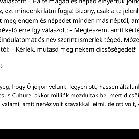
válaszolt: – Ha te magad és néped elnyertük jói
z, ezt mindenki látni fogja! Bizony, csak a te jelen
t meg engem és népedet minden más néptől, am
kévaló erre így válaszolt: – Megteszem, amit kérté
óindulatomat és név szerint ismerlek téged. Móze
tól: – Kérlek, mutasd meg nekem dicsőségedet!”
18
yeg, hogy Ő jöjjön velünk, legyen ott, hasson általu
 Jesus Culture, akkor milliók mozdultak be, mert dics
 valami, amit nehéz volt szavakkal leírni, de ott volt, 