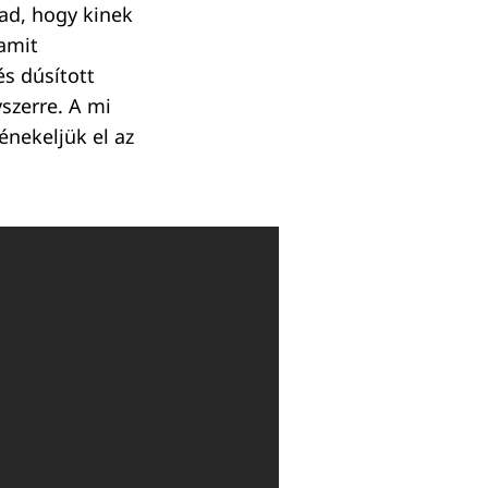
tad, hogy kinek
 amit
és dúsított
yszerre. A mi
énekeljük el az