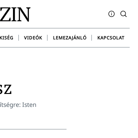
AZIN
Facebook
YouTube
Instagram
Twitter
Spotify
Messenge
KISÉG
VIDEÓK
LEMEZAJÁNLÓ
KAPCSOLAT
sz
tségre: Isten