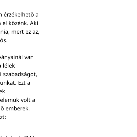
n érzékelhető a
 el közénk. Aki
nia, mert ez az,
ós.
ványainál van
 lélek
di szabadságot,
unkat. Ezt a
nek
telemük volt a
ndő emberek,
zt: