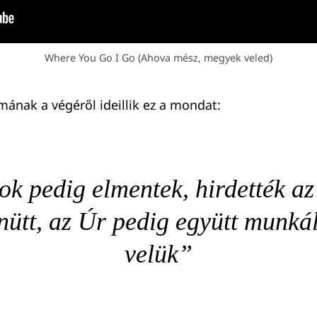
Where You Go I Go (Ahova mész, megyek veled)
ának a végéről ideillik ez a mondat:
k pedig elmentek, hirdették az
ütt, az Úr pedig együtt munká
velük”