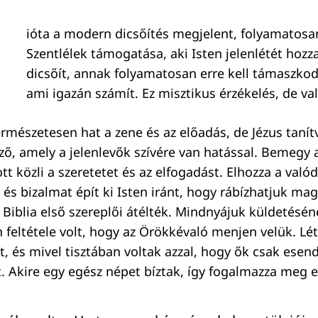
ióta a modern dicsőítés megjelent, folyamatosa
Szentlélek támogatása, aki Isten jelenlétét hozza
dicsőít, annak folyamatosan erre kell támaszkod
ami igazán számít. Ez misztikus érzékelés, de val
ermészetesen hat a zene és az előadás, de Jézus tanít
ző, amely a jelenlevők szívére van hatással. Bemegy a
tt közli a szeretetet és az elfogadást. Elhozza a való
és bizalmat épít ki Isten iránt, hogy rábízhatjuk mag
a Biblia első szereplői átélték. Mindnyájuk küldetésé
 feltétele volt, hogy az Örökkévaló menjen velük. Lé
t, és mivel tisztában voltak azzal, hogy ők csak ese
t. Akire egy egész népet bíztak, így fogalmazza meg e