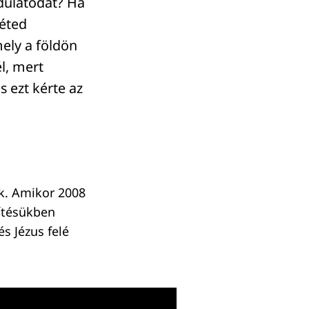
ndulatodat? Ha
léted
ely a földön
l, mert
s ezt kérte az
nk. Amikor 2008
őítésükben
és Jézus felé