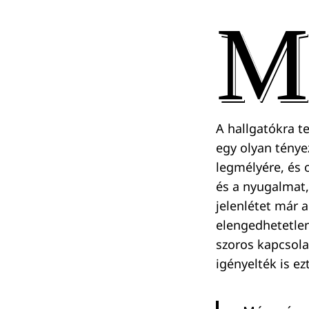
M
A hallgatókra t
egy olyan ténye
legmélyére, és o
és a nyugalmat, 
jelenlétet már 
elengedhetetlen
szoros kapcsola
igényelték is ez