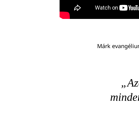
Keresés:
Márk evangélium
„Azo
minden