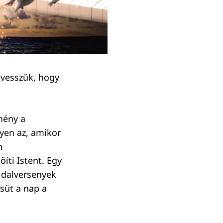
evesszük, hogy
mény a
lyen az, amikor
n
íti Istent. Egy
a dalversenyek
esüt a nap a