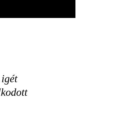
 igét
lkodott