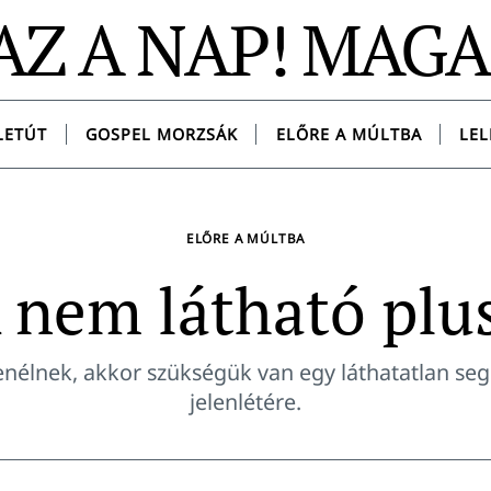
AZ A NAP! MAG
LETÚT
GOSPEL MORZSÁK
ELŐRE A MÚLTBA
LEL
ELŐRE A MÚLTBA
 nem látható plu
enélnek, akkor szükségük van egy láthatatlan segí
jelenlétére.