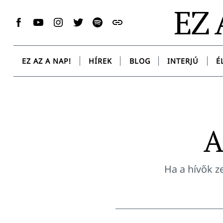
Skip
EZ 
to
Facebook
YouTube
Instagram
Twitter
Spotify
Messenger
content
EZ AZ A NAP!
HÍREK
BLOG
INTERJÚ
É
A
Ha a hívők z