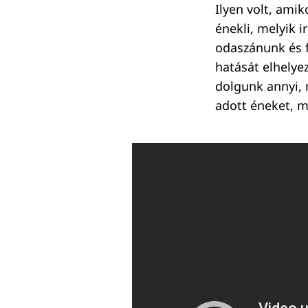
Ilyen volt, ami
énekli, melyik i
odaszánunk és fe
hatását elhelyez
dolgunk annyi, 
adott éneket, m