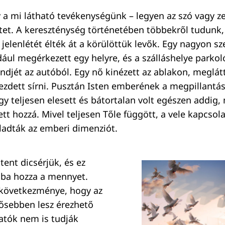
gy a mi látható tevékenységünk – legyen az szó vagy z
et. A kereszténység történetében többekről tudunk,
 jelenlétét élték át a körülöttük levők. Egy nagyon s
dául megérkezett egy helyre, és a szálláshelye parko
öndjét az autóból. Egy nő kinézett az ablakon, meglátt
ezdett sírni. Pusztán Isten emberének a megpillantás
y teljesen elesett és bátortalan volt egészen addig, 
t hozzá. Mivel teljesen Tőle függött, a vele kapcsol
aladták az emberi dimenziót.
tent dicsérjük, és ez
ba hozza a mennyet.
 következménye, hogy az
rősebben lesz érezhető
gatók nem is tudják