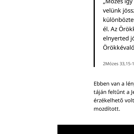
„Mózes így 
velünk jöss
különbözte
él. Az Örök
elnyerted j
Örökkévaló
2Mózes 33,15-
Ebben van a lén
táján feltűnt a
érzékelhető volt
mozdított.