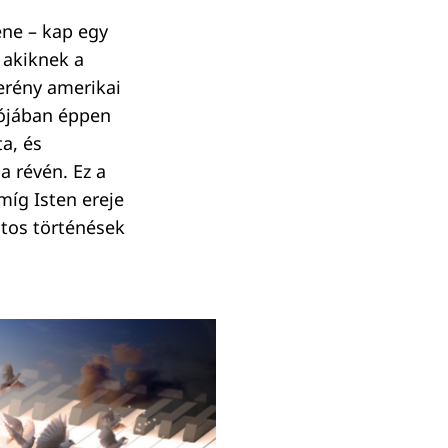
ene – kap egy
 akiknek a
zerény amerikai
lójában éppen
a, és
a révén. Ez a
míg Isten ereje
atos történések