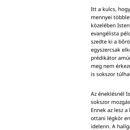
Itt a kulcs, ho
mennyei többlet
közelében Isten
evangélista pél
szedte ki a bőr
egyszercsak elk
prédikátor amúg
meg nem érkezet
is sokszor túlh
Az éneklésnél Is
sokszor mozgás
Ennek az lesz a
ottani légkör e
idelenn. A hall