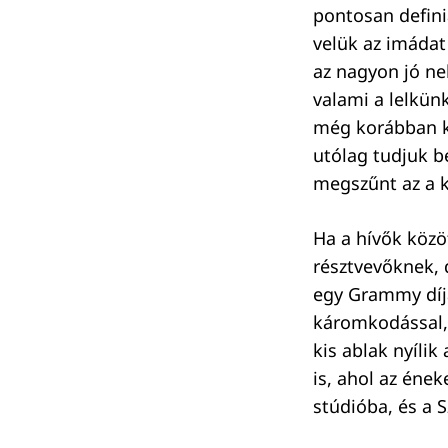
pontosan defini
velük az imádat 
az nagyon jó n
valami a lelkün
még korábban ke
utólag tudjuk b
megszűnt az a k
Ha a hívők közö
résztvevőknek, 
egy Grammy díjá
káromkodással, m
kis ablak nyílik
is, ahol az ének
stúdióba, és a 