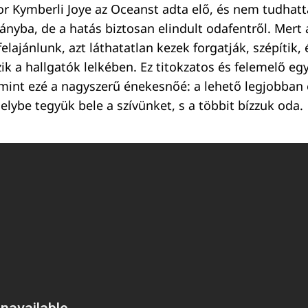
kor Kymberli Joye az Oceanst adta elő, és nem tudhat
rányba, de a hatás biztosan elindult odafentről. Mert
lajánlunk, azt láthatatlan kezek forgatják, szépítik, 
ik a hallgatók lelkében. Ez titokzatos és felemelő eg
mint ezé a nagyszerű énekesnőé: a lehető legjobban 
elybe tegyük bele a szívünket, s a többit bízzuk oda.