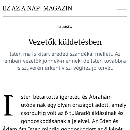
Skip
EZ AZ A NAP! MAGAZIN
to
content
LELKISÉG
Vezetők küldetésben
Isten ma is kitart eredeti szándékai mellett. Az
emberi vezetők jönnek-mennek, de Isten továbbra
is szuverén úrként viszi véghez jó tervét.
I
sten betartotta ígéretét, és Ábrahám
utódainak egy olyan országot adott, amely
csordultig volt az ő túláradó áldásának és
gondoskodásának a jeleivel. Az Éden és
Ádám óta Isten mindig gondoskodott az ő képét