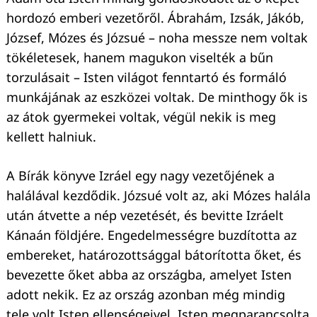
hordozó emberi vezetőről. Ábrahám, Izsák, Jákób,
József, Mózes és Józsué – noha messze nem voltak
tökéletesek, hanem magukon viselték a bűn
torzulásait – Isten világot fenntartó és formáló
munkájának az eszközei voltak. De minthogy ők is
az átok gyermekei voltak, végül nekik is meg
kellett halniuk.
A Bírák könyve Izráel egy nagy vezetőjének a
halálával kezdődik. Józsué volt az, aki Mózes halála
után átvette a nép vezetését, és bevitte Izráelt
Kánaán földjére. Engedelmességre buzdította az
embereket, határozottsággal bátorította őket, és
bevezette őket abba az országba, amelyet Isten
adott nekik. Ez az ország azonban még mindig
tele volt Isten ellenségeivel. Isten megparancsolta