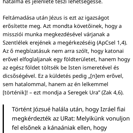
hatalma és jelenléte teszi lehetségessé.
Feltámadása után Jézus is ezt az igazságot
erősítette meg. Azt mondta követőinek, hogy a
missziói munka megkezdésével várjanak a
Szentlélek erejének a megérkezéséig (ApCsel 1,4).
Az ő megbízatásuk nem arra szólt, hogy katonai
erővel elfoglaljanak egy földterületet, hanem hogy
az egész földet töltsék be Isten ismeretével és
dicsőségével. Ez a küldetés pedig „[n]em erővel,
sem hatalommal, hanem az én lelkemmel
[történik]! – ezt mondja a Seregek Ura” (Zak 4,6).
Történt Józsué halála után, hogy Izráel fiai
megkérdezték az URat: Melyikünk vonuljon
fel elsőnek a kánaániak ellen, hogy