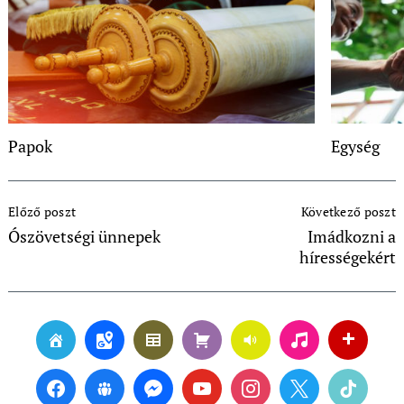
Papok
Egység
Post
Előző poszt
Következő poszt
Navigation
Ószövetségi ünnepek
Imádkozni a
hírességekért