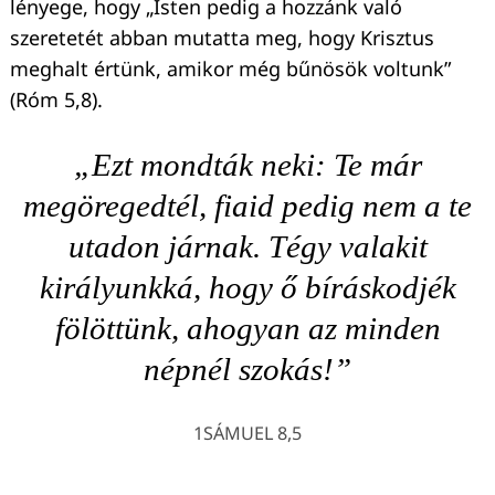
lényege, hogy „Isten pedig a hozzánk való
szeretetét abban mutatta meg, hogy Krisztus
meghalt értünk, amikor még bűnösök voltunk”
(Róm 5,8).
„Ezt mondták neki: Te már
megöregedtél, fiaid pedig nem a te
utadon járnak. Tégy valakit
királyunkká, hogy ő bíráskodjék
fölöttünk, ahogyan az minden
népnél szokás!”
1SÁMUEL 8,5