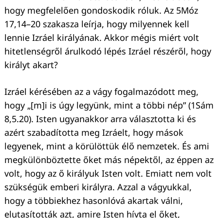
hogy megfelelően gondoskodik róluk. Az 5Móz
17,14–20 szakasza leírja, hogy milyennek kell
lennie Izráel királyának. Akkor mégis miért volt
hitetlenségről árulkodó lépés Izráel részéről, hogy
királyt akart?
Izráel kérésében az a vágy fogalmazódott meg,
hogy „[m]i is úgy legyünk, mint a többi nép” (1Sám
8,5.20). Isten ugyanakkor arra választotta ki és
azért szabadította meg Izráelt, hogy mások
legyenek, mint a körülöttük élő nemzetek. És ami
megkülönböztette őket más népektől, az éppen az
volt, hogy az ő királyuk Isten volt. Emiatt nem volt
szükségük emberi királyra. Azzal a vágyukkal,
hogy a többiekhez hasonlóvá akartak válni,
elutasították azt, amire Isten hívta el őket,