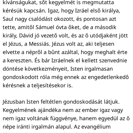
kívánságukat, sőt kegyelmét is megmutatta
kérésük kapcsán. Igaz, hogy Izráel első királya,
Saul nagy csalódást okozott, és pontosan azt
tette, amitől Sámuel óvta őket, de a második
király, Dávid jó vezető volt, és az ő utódjaként jött
el Jézus, a Messiás. Jézus volt az, aki teljesen
elvette a népről a bűnt azáltal, hogy meghalt érte
a kereszten. És bár Izráelnek el kellett szenvednie
döntése következményeit, Isten irgalmasan
gondoskodott róla még ennek az engedetlenkedő
kérésnek a teljesítésekor is.
Jézusban Isten feltétlen gondoskodását látjuk.
Kegyelmének ajándéka nem az ember igaz vagy
nem igaz voltának függvénye, hanem egyedül az ő
népe iránti irgalmán alapul. Az evangélium