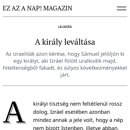
Skip
EZ AZ A NAP! MAGAZIN
to
content
LELKISÉG
A király leváltása
Az izraeliták azon kérése, hogy Sámuel jelöljön ki
egy királyt, aki Izráel fölött uralkodik majd,
hitetlenségből fakadt, és súlyos következményekkel
járt.
A
királyi tisztség nem feltétlenül rossz
dolog. Izráel esetében azonban
mindez annak a jele volt, hogy a nép
nem bízott Istenben, illetve abban,