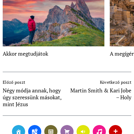
Akkor megtudjátok
A megígér
Post
Előző poszt
Következő poszt
Navigation
Négy módja annak, hogy
Martin Smith & Kari Jobe
úgy szeressünk másokat,
– Holy
mint Jézus