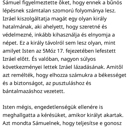
Sámuel figyelmeztette őket, hogy ennek a bűnös
lépésnek számtalan szomorú folyománya lesz.
Izráel kiszolgáltatja magát egy olyan király
hatalmának, aki ahelyett, hogy szeretné és
védelmezné, inkább kihasználja és elnyomja a
népet. Ez a király távolról sem lesz olyan, mint
amilyet Isten az 5Móz 17. fejezetében lefestett
Izráel előtt. És valóban, nagyon súlyos
következményei lettek Izráel lázadásának. Amitől
azt remélték, hogy elhozza számukra a békességet
Keresés:
és a biztonságot, az pusztuláshoz és
bántalmazáshoz vezetett.
Isten mégis, engedetlenségük ellenére is
meghallgatta a kérésüket, amikor királyt akartak.
Azt mondta Sámuelnek, hogy teljesítse e gonosz