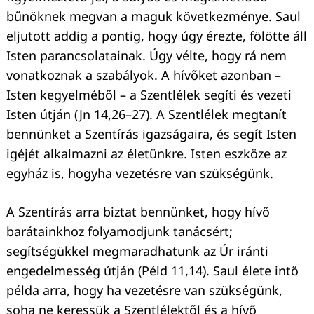
bűnöknek megvan a maguk következménye. Saul
eljutott addig a pontig, hogy úgy érezte, fölötte áll
Isten parancsolatainak. Úgy vélte, hogy rá nem
vonatkoznak a szabályok. A hívőket azonban –
Isten kegyelméből – a Szentlélek segíti és vezeti
Isten útján (Jn 14,26–27). A Szentlélek megtanít
bennünket a Szentírás igazságaira, és segít Isten
igéjét alkalmazni az életünkre. Isten eszköze az
egyház is, hogyha vezetésre van szükségünk.
A Szentírás arra biztat bennünket, hogy hívő
barátainkhoz folyamodjunk tanácsért;
segítségükkel megmaradhatunk az Úr iránti
engedelmesség útján (Péld 11,14). Saul élete intő
példa arra, hogy ha vezetésre van szükségünk,
soha ne keressük a Szentlélektől és a hívő