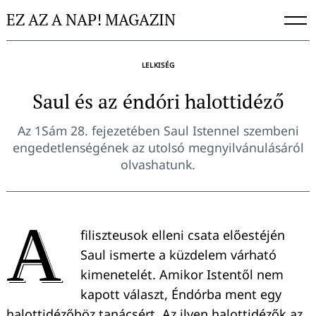
Skip
EZ AZ A NAP! MAGAZIN
to
content
LELKISÉG
Saul és az éndóri halottidéző
Az 1Sám 28. fejezetében Saul Istennel szembeni
engedetlenségének az utolsó megnyilvánulásáról
olvashatunk.
A
filiszteusok elleni csata előestéjén
Saul ismerte a küzdelem várható
kimenetelét. Amikor Istentől nem
kapott választ, Éndórba ment egy
halottidézőhöz tanácsért. Az ilyen halottidézők az