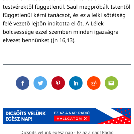
testvérektől függetlenül. Saul megpróbált Istentől
függetlenül kérni tanácsot, és ez a lelki sötétség
felé vezető lejtőn indította el őt. A Lélek
bölcsessége ezzel szemben minden igazságra
elvezet bennünket (Jn 16,13).
Facebook
Twitter
Pinterest
Linkedin
Reddit
Email
Dicsőíts velünk egész nap - Ez az a nap! Rádió