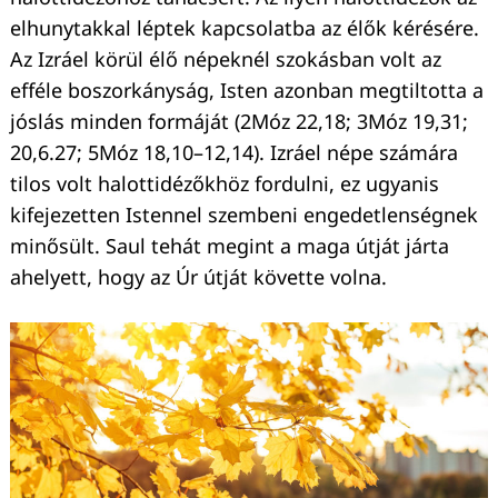
elhunytakkal léptek kapcsolatba az élők kérésére.
Az Izráel körül élő népeknél szokásban volt az
efféle boszorkányság, Isten azonban megtiltotta a
jóslás minden formáját (2Móz 22,18; 3Móz 19,31;
20,6.27; 5Móz 18,10–12,14). Izráel népe számára
tilos volt halottidézőkhöz fordulni, ez ugyanis
kifejezetten Istennel szembeni engedetlenségnek
minősült. Saul tehát megint a maga útját járta
ahelyett, hogy az Úr útját követte volna.