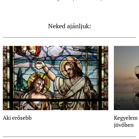
Neked ajánljuk:
Aki erősebb
Kegyelem 
jövőben