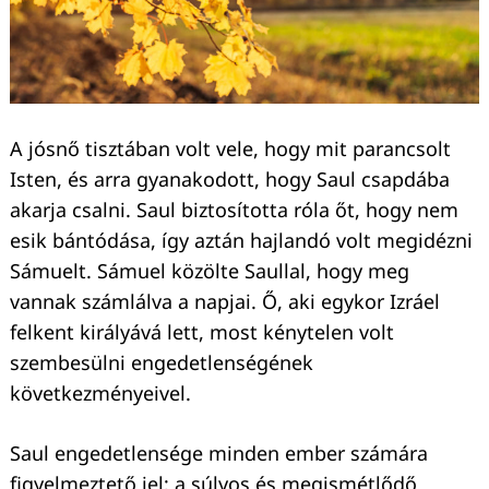
A jósnő tisztában volt vele, hogy mit parancsolt
Isten, és arra gyanakodott, hogy Saul csapdába
akarja csalni. Saul biztosította róla őt, hogy nem
esik bántódása, így aztán hajlandó volt megidézni
Sámuelt. Sámuel közölte Saullal, hogy meg
vannak számlálva a napjai. Ő, aki egykor Izráel
felkent királyává lett, most kénytelen volt
szembesülni engedetlenségének
következményeivel.
Keresés:
Saul engedetlensége minden ember számára
figyelmeztető jel; a súlyos és megismétlődő