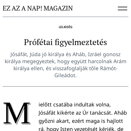
Skip
EZ AZ A NAP! MAGAZIN
to
content
LELKISÉG
Prófétai figyelmeztetés
Jósáfát, Júda jó királya és Aháb, Izráel gonosz
királya megegyeztek, hogy együtt harcolnak Arám
királya ellen, és visszafoglalják tőle Rámót-
Gileádot.
M
ielőtt csatába indultak volna,
Jósáfát kikérte az Úr tanácsát. Aháb
győzni akart, ezért maga is hajlott
rá, hogy Isten vezetését kérjék, de