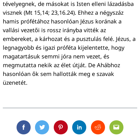
tévelyegnek, de másokat is Isten elleni lázadásba
visznek (Mt 15,14; 23,16.24). Ehhez a négyszáz
hamis prófétához hasonlóan Jézus korának a
vallási vezetői is rossz irányba vitték az
embereket, a kárhozat és a pusztulás felé. Jézus, a
legnagyobb és igazi próféta kijelentette, hogy
magatartásuk semmi jóra nem vezet, és
megmutatta nekik az élet útját. De Ahábhoz
hasonlóan ők sem hallották meg e szavak
üzenetét.
Facebook
Twitter
Pinterest
Linkedin
Reddit
Email