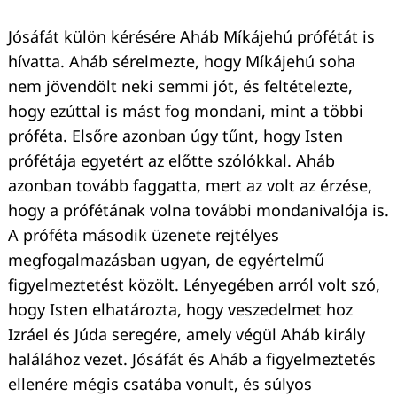
Jósáfát külön kérésére Aháb Míkájehú prófétát is
hívatta. Aháb sérelmezte, hogy Míkájehú soha
nem jövendölt neki semmi jót, és feltételezte,
hogy ezúttal is mást fog mondani, mint a többi
próféta. Elsőre azonban úgy tűnt, hogy Isten
prófétája egyetért az előtte szólókkal. Aháb
azonban tovább faggatta, mert az volt az érzése,
hogy a prófétának volna további mondanivalója is.
A próféta második üzenete rejtélyes
megfogalmazásban ugyan, de egyértelmű
figyelmeztetést közölt. Lényegében arról volt szó,
hogy Isten elhatározta, hogy veszedelmet hoz
Izráel és Júda seregére, amely végül Aháb király
halálához vezet. Jósáfát és Aháb a figyelmeztetés
ellenére mégis csatába vonult, és súlyos