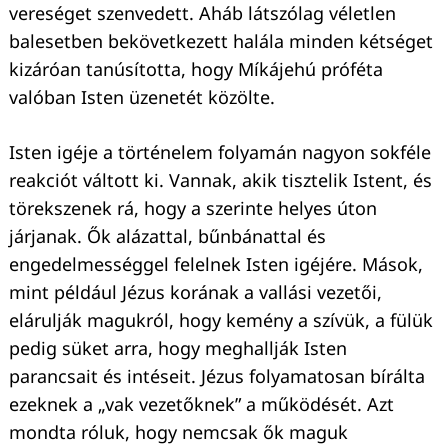
Keresés:
vereséget szenvedett. Aháb látszólag véletlen
balesetben bekövetkezett halála minden kétséget
kizáróan tanúsította, hogy Míkájehú próféta
valóban Isten üzenetét közölte.
Isten igéje a történelem folyamán nagyon sokféle
reakciót váltott ki. Vannak, akik tisztelik Istent, és
törekszenek rá, hogy a szerinte helyes úton
járjanak. Ők alázattal, bűnbánattal és
engedelmességgel felelnek Isten igéjére. Mások,
mint például Jézus korának a vallási vezetői,
elárulják magukról, hogy kemény a szívük, a fülük
pedig süket arra, hogy meghallják Isten
parancsait és intéseit. Jézus folyamatosan bírálta
ezeknek a „vak vezetőknek” a működését. Azt
mondta róluk, hogy nemcsak ők maguk