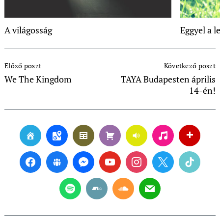
A világosság
Eggyel a l
Post
Előző poszt
Következő poszt
Navigation
We The Kingdom
TAYA Budapesten április
14-én!