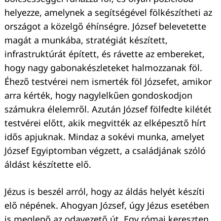
helyezze, amelynek a segítségével fölkészítheti az
országot a közelgő éhínségre. József belevetette
magát a munkába, stratégiát készített,
infrastruktúrát épített, és rávette az embereket,
hogy nagy gabonakészleteket halmozzanak föl.
Éhező testvérei nem ismerték föl Józsefet, amikor
arra kérték, hogy nagylelkűen gondoskodjon
számukra élelemről. Azután József fölfedte kilétét
testvérei előtt, akik megvitték az elképesztő hírt
idős apjuknak. Mindaz a sokévi munka, amelyet
József Egyiptomban végzett, a családjának szóló
áldást készítette elő.
Jézus is beszél arról, hogy az áldás helyét készíti
elő népének. Ahogyan József, úgy Jézus esetében
is meglepő az odavezető út. Egy római kereszten