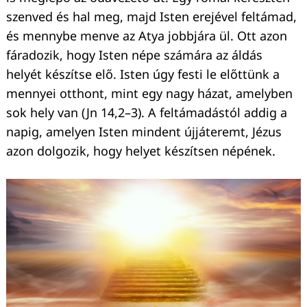
szenved és hal meg, majd Isten erejével feltámad,
és mennybe menve az Atya jobbjára ül. Ott azon
fáradozik, hogy Isten népe számára az áldás
helyét készítse elő. Isten úgy festi le előttünk a
mennyei otthont, mint egy nagy házat, amelyben
sok hely van (Jn 14,2–3). A feltámadástól addig a
napig, amelyen Isten mindent újjáteremt, Jézus
azon dolgozik, hogy helyet készítsen népének.