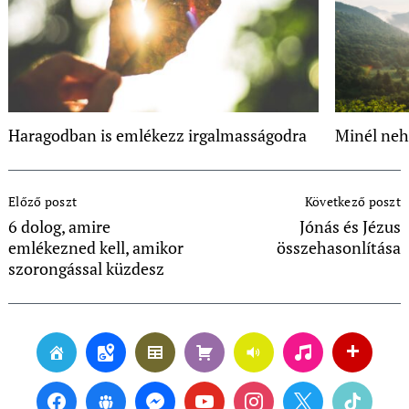
Haragodban is emlékezz irgalmasságodra
Minél neh
Post
Előző poszt
Következő poszt
Navigation
6 dolog, amire
Jónás és Jézus
emlékezned kell, amikor
összehasonlítása
szorongással küzdesz