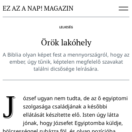
Skip
EZ AZ A NAP! MAGAZIN
to
content
LELKISÉG
Örök lakóhely
A Biblia olyan képet fest a mennyországról, hogy az
ember, úgy tűnik, képtelen megfelelő szavakat
találni dicsősége leírására.
J
ózsef ugyan nem tudta, de az ő egyiptomi
szolgasága családjának a későbbi
ellátását készítette elő. Isten úgy látta
jónak, hogy Józsefet Egyiptomba küldje,
bölcsességgel ruházza föl, és olyan pozícióba