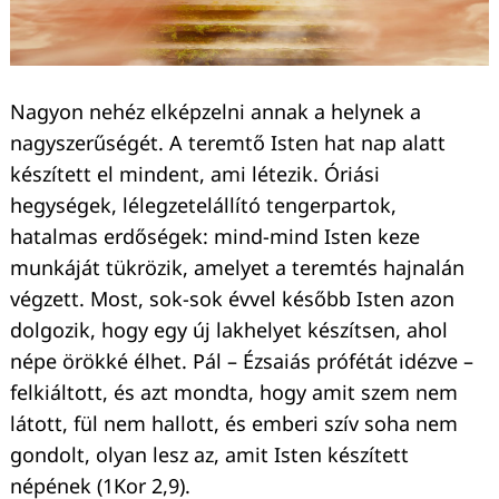
Keresés:
Nagyon nehéz elképzelni annak a helynek a
nagyszerűségét. A teremtő Isten hat nap alatt
készített el mindent, ami létezik. Óriási
hegységek, lélegzetelállító tengerpartok,
hatalmas erdőségek: mind-mind Isten keze
munkáját tükrözik, amelyet a teremtés hajnalán
végzett. Most, sok-sok évvel később Isten azon
dolgozik, hogy egy új lakhelyet készítsen, ahol
népe örökké élhet. Pál – Ézsaiás prófétát idézve –
felkiáltott, és azt mondta, hogy amit szem nem
látott, fül nem hallott, és emberi szív soha nem
gondolt, olyan lesz az, amit Isten készített
népének (1Kor 2,9).