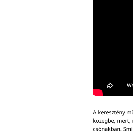
A keresztény mű
közegbe, mert, 
csónakban. Smit