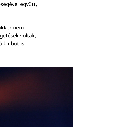
eségével együtt,
 akkor nem
getések voltak,
ó klubot is