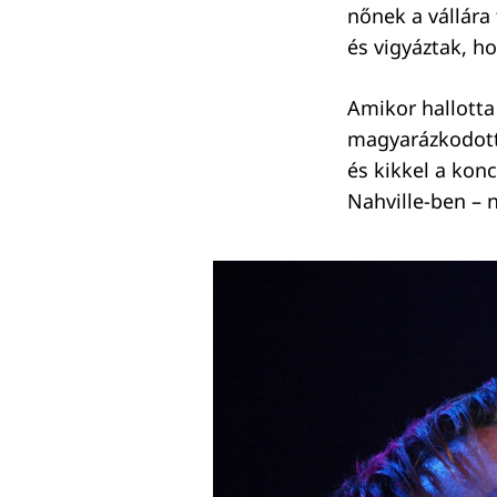
nőnek a vállára 
és vigyáztak, h
Amikor hallott
magyarázkodott
és kikkel a konc
Nahville-ben – n