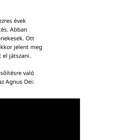
ezres évek
ítés. Abban
énekesek. Ott
ekkor jelent meg
el játszani.
sőítésre való
az Agnus Dei: