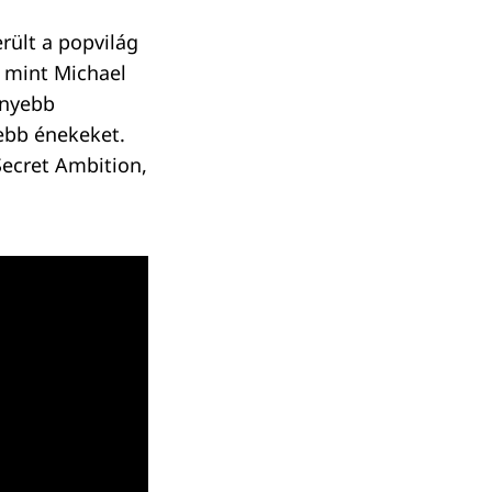
rült a popvilág
, mint Michael
enyebb
zebb énekeket.
Secret Ambition,