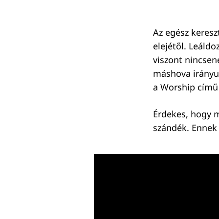
Az egész keresz
elejétől. Leáldo
viszont nincsen
máshova irányul
a Worship című 
Érdekes, hogy m
szándék. Ennek 