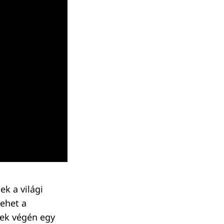
k a világi
lehet a
nek végén egy