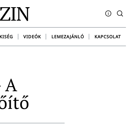
AZIN
Facebook
YouTube
Instagram
Twitter
Spotify
Messenge
KISÉG
VIDEÓK
LEMEZAJÁNLÓ
KAPCSOLAT
– A
őítő