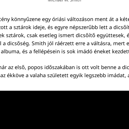
tény könnyűzene egy óriási változáson ment át a két
zott a sztárok ideje, és egyre népszerűbb lett a dicső
ek sztárok, csak esetleg ismert dicsőítő együttesek, 
 a dicsőség. Smith jól ráérzett erre a váltásra, mert 
albuma, és a fellépésein is sok imádó éneket kezdett 
ár az első, popos időszakában is ott volt benne a dic
az ékköve a valaha született egyik legszebb imádat, 