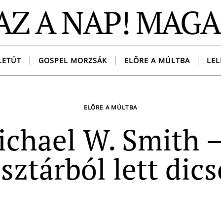
AZ A NAP! MAG
LETÚT
GOSPEL MORZSÁK
ELŐRE A MÚLTBA
LEL
ELŐRE A MÚLTBA
chael W. Smith 
sztárból lett dics