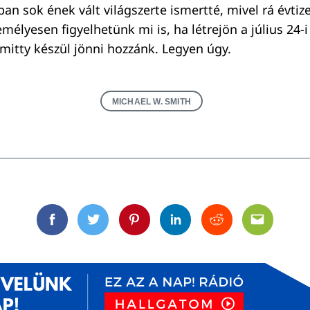
an sok ének vált világszerte ismertté, mivel rá évti
emélyesen figyelhetünk mi is, ha létrejön a július 24
mitty készül jönni hozzánk. Legyen úgy.
MICHAEL W. SMITH
Facebook
Twitter
Pinterest
Linkedin
Reddit
Email