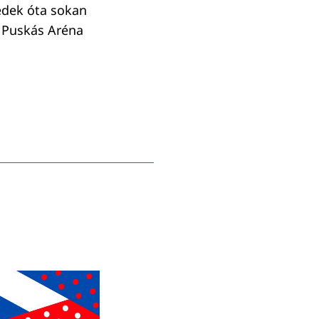
zedek óta sokan
-i Puskás Aréna