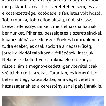
még akkor biztos Isten szeretetében sem, és az
elkötelezettsége, kötődése is felületes volt hozzá.
Több munka, több elfoglaltság, több stressz.
Ezeket ellensúlyozni kell, mert elhasználhatnak
bennünket. Pihenés, beszélgetés a szeretteinkkel,
kikapcsolódás az ellenszer. Énekes barátunk nem
tudta ezeket, és csak sodorta a népszerűség,
jöttek a kiadói találkozók, fellépések, interjúk.
Neki össze kellett volna raknia élete bizonyos
részeit, ám a megnövekedett igénybevétel csak
széjjelebb tolta azokat. Fáradtan, és kimerülten
belement egy kapcsolatba, ami véget vetett a
házasságának és a keresztény zenei pályájának is.