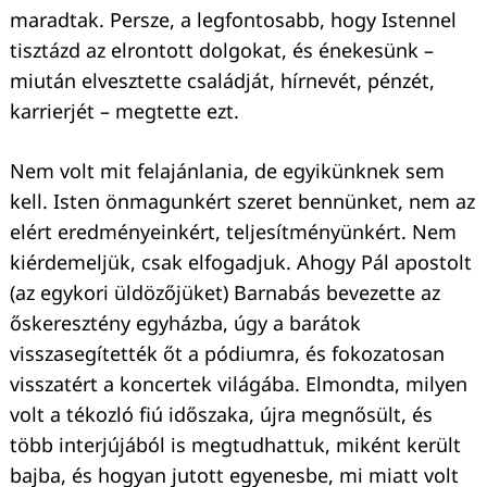
maradtak. Persze, a legfontosabb, hogy Istennel
tisztázd az elrontott dolgokat, és énekesünk –
miután elvesztette családját, hírnevét, pénzét,
karrierjét – megtette ezt.
Nem volt mit felajánlania, de egyikünknek sem
kell. Isten önmagunkért szeret bennünket, nem az
elért eredményeinkért, teljesítményünkért. Nem
kiérdemeljük, csak elfogadjuk. Ahogy Pál apostolt
(az egykori üldözőjüket) Barnabás bevezette az
őskeresztény egyházba, úgy a barátok
visszasegítették őt a pódiumra, és fokozatosan
visszatért a koncertek világába. Elmondta, milyen
volt a tékozló fiú időszaka, újra megnősült, és
több interjújából is megtudhattuk, miként került
bajba, és hogyan jutott egyenesbe, mi miatt volt