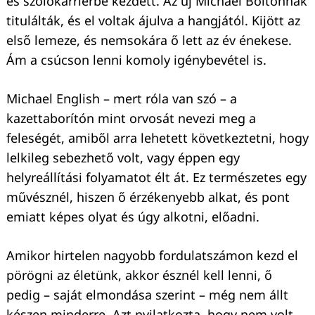
és szólókarrierbe kezdett. Az új Michael Boltonnak
titulálták, és el voltak ájulva a hangjától. Kijött az
első lemeze, és nemsokára ő lett az év énekese.
Ám a csúcson lenni komoly igénybevétel is.
Michael English – mert róla van szó – a
kazettaborítón mint orvosát nevezi meg a
feleségét, amiből arra lehetett következtetni, hogy
lelkileg sebezhető volt, vagy éppen egy
helyreállítási folyamatot élt át. Ez természetes egy
művésznél, hiszen ő érzékenyebb alkat, és pont
emiatt képes olyat és úgy alkotni, előadni.
Amikor hirtelen nagyobb fordulatszámon kezd el
pörögni az életünk, akkor észnél kell lenni, ő
pedig – saját elmondása szerint – még nem állt
készen minderre. Azt nyilatkozta, hogy nem volt