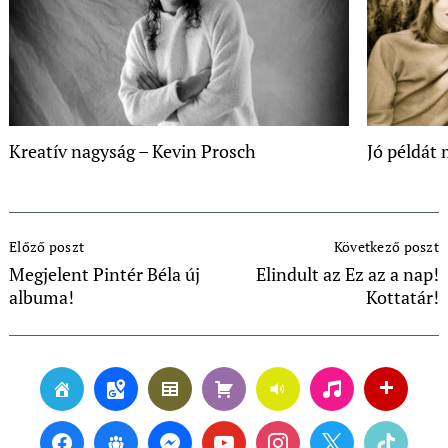
Kreatív nagyság – Kevin Prosch
Jó példát 
Post
Előző poszt
Következő poszt
Navigation
Megjelent Pintér Béla új
Elindult az Ez az a nap!
albuma!
Kottatár!