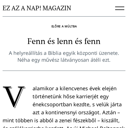
Skip
EZ AZ A NAP! MAGAZIN
to
content
ELŐRE A MÚLTBA
Fenn és lenn és fenn
A helyreállítás a Biblia egyik központi üzenete.
Néha egy művész látványosan átéli ezt.
V
alamikor a kilencvenes évek elején
történetünk hőse karrierjét egy
énekcsoportban kezdte, s velük járta
azt a kontinensnyi országot. Aztán –
mint többen is abból a zenei fészekből – kiszállt,