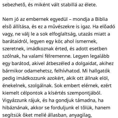
sebezhető, és miként vált stabillá az élete.
Nem jó az embernek egyedül – mondja a Biblia
első állítása, és ez a művészekre is igaz. Ha előadó
vagy, ne válj le a sok elfoglaltság, utazás miatt a
barátaidról, legyen egy kör, ahol ismernek,
szeretnek, imádkoznak érted, és adott esetben
szólnak, ha valami félremenne. Legyen legalább
egy barátod, akivel átbeszéled a dolgaidat, akihez
bármikor odamehetsz, felhívhatod. Mi hallgatók
pedig imádkozzunk azokért, akik ott állnak elöl,
énekelnek, szolgálnak. Sok embert elérnek, ezért
kiemelt célpontok a kísértés szempontjából.
Vigyázzunk rájuk, és ha gondjuk támadna, ha
hibáznának, akkor se forduljunk el tőlük, hanem
segítsük őket mellé állasban, anyagilag,