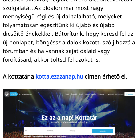
szolgálatát. Az oldalon már most nagy
mennyiségű régi és új dal található, melyeket
folyamatosan egészítünk ki újabb és újabb
dicsőítő énekekkel. Bátorítunk, hogy keresd fel az
új honlapot, böngéssz a dalok között, szólj hozzá a
fórumban és ha vannak saját dalaid vagy
fordításaid, akkor töltsd fel azokat is.
A kottatár a
kotta.ezazanap.hu
címen érhető el.