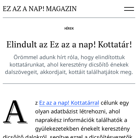
Skip
EZ AZ A NAP! MAGAZIN
to
content
HÍREK
Elindult az Ez az a nap! Kottatár!
Örömmel adunk hírt róla, hogy elindítottuk
kottatárunkat, ahol keresztény dicsőítő énekek
dalszövegeit, akkordjait, kottáit találhatjátok meg.
A
z
Ez az a nap! Kottatárral
célunk egy
olyan adatbázist létrehozni, ahol
naprakész információk találhatók a
gyülekezetekben énekelt keresztény
dicsőítő dalokról, segítve ezzel a dicsőítésvezetők