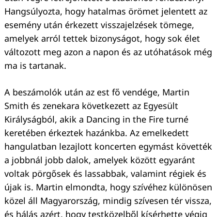
Hangsúlyozta, hogy hatalmas örömet jelentett az
esemény után érkezett visszajelzések tömege,
amelyek arról tettek bizonyságot, hogy sok élet
változott meg azon a napon és az utóhatások még
Keresés:
ma is tartanak.
A beszámolók után az est fő vendége, Martin
Smith és zenekara következett az Egyesült
Királyságból, akik a Dancing in the Fire turné
keretében érkeztek hazánkba. Az emelkedett
hangulatban lezajlott koncerten egymást követték
a jobbnál jobb dalok, amelyek között egyaránt
voltak pörgősek és lassabbak, valamint régiek és
újak is. Martin elmondta, hogy szívéhez különösen
közel áll Magyarország, mindig szívesen tér vissza,
és hálás azért, hogy testközelből kísérhette végig