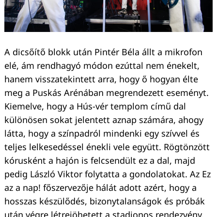
A dicsőítő blokk után Pintér Béla állt a mikrofon
elé, ám rendhagyó módon ezúttal nem énekelt,
hanem visszatekintett arra, hogy ő hogyan élte
meg a Puskás Arénában megrendezett eseményt.
Kiemelve, hogy a Hús-vér templom című dal
különösen sokat jelentett aznap számára, ahogy
látta, hogy a színpadról mindenki egy szívvel és
teljes lelkesedéssel énekli vele együtt. Rögtönzött
kórusként a hajón is felcsendült ez a dal, majd
pedig László Viktor folytatta a gondolatokat. Az Ez
az a nap! főszervezője hálát adott azért, hogy a
hosszas készülődés, bizonytalanságok és próbák
után végre létrejöhetett a stadionos rendezvény.