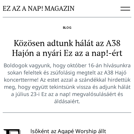
Skip
EZ AZ A NAP! MAGAZIN
to
content
BLOG
Közösen adtunk hálát az A38
Hajón a nyári Ez az a nap!-ért
Boldogok vagyunk, hogy október 16-án hívásunkra
sokan feleltek és zsúfolásig megtelt az A38 Hajó
koncertterme! Az estet azzal a szándékkal hirdettük
meg, hogy együtt tekintsünk vissza és adjunk hálát
a július 23-i Ez az a nap! megvalósulásáért és
áldásaiért.
lsőként az Agapé Worship állt