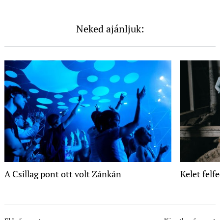
Neked ajánljuk:
A Csillag pont ott volt Zánkán
Kelet felf
Post