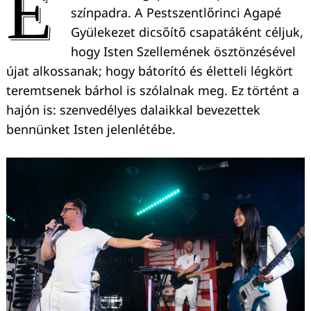
E
színpadra. A Pestszentlőrinci Agapé
Gyülekezet dicsőítő csapatáként céljuk,
hogy Isten Szellemének ösztönzésével
újat alkossanak; hogy bátorító és életteli légkört
teremtsenek bárhol is szólalnak meg. Ez történt a
hajón is: szenvedélyes dalaikkal bevezettek
bennünket Isten jelenlétébe.