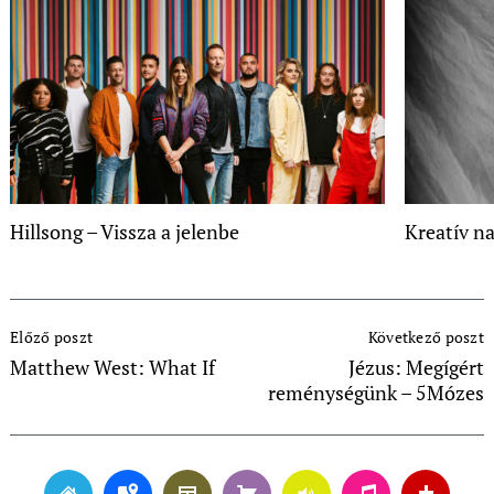
Hillsong – Vissza a jelenbe
Kreatív n
Post
Előző poszt
Következő poszt
Navigation
Matthew West: What If
Jézus: Megígért
reménységünk – 5Mózes