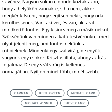
szívéhez. Nagyon sokan elgondolkoztak azon,
hogy a helyükön vannak-e, s ha nem, akkor
megkérik Istent, hogy segítsen nekik, hogy oda
kerülhessenek. Van, aki vet, és van, aki arat –
mindkettő fontos. Egyik sincs meg a másik nélkül.
Szükségünk van minden alkatú testvérünkre, mert
olyat jelenít meg, ami fontos nekünk, a
többieknek. Mindenki egy szál virág, de együtt
vagyunk egy csokor: Krisztus illata, ahogy az Írás
fogalmaz. De egy szál virág is kellemes
önmagában. Nyíljon minél több, minél szebb.
CARMAN
KEITH GREEN
MICHAEL CARD
MICHAEL W. SMITH
STEVE CAMP