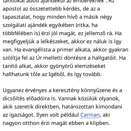
tanítókat adott ajándékul az embereknek”
. Az
apostol az összetettebb kérdés, de az a
tapasztalat, hogy minden hívő a másik négy
szolgálati ajándék egyikében (ritka, ha
többfélében is) érzi jól magát, ez jellemző rá. Ha
megfigyeljük a lelkészeket, akkor ez náluk is így
van. Ha evangélista a primer alkata, akkor gyakran
szólítja fel az Úr melletti döntésre a hallgatóit. Ha
tanító alkat, akkor gyönyörű elemzéseket
hallhatunk tőle az Igéből, és így tovább.
Ugyanez érvényes a keresztény könnyűzene és a
dicsőítés előadóira is. Vannak közülük olyanok,
akik szeretik direktben, határozottan kimondani
az igazságot. Ilyen volt például
Carman
, aki
nagyon otthon érzi magát ebben a klipben.