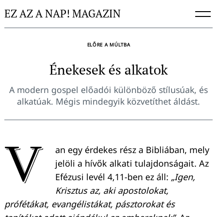
Skip
EZ AZ A NAP! MAGAZIN
to
content
ELŐRE A MÚLTBA
Énekesek és alkatok
A modern gospel előadói különböző stílusúak, és
alkatúak. Mégis mindegyik közvetíthet áldást.
V
an egy érdekes rész a Bibliában, mely
jelöli a hívők alkati tulajdonságait. Az
Efézusi levél 4,11-ben ez áll:
„Igen,
Krisztus az, aki apostolokat,
prófétákat, evangélistákat, pásztorokat és