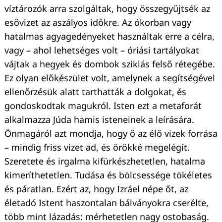
víztározók arra szolgáltak, hogy összegyűjtsék az
esővizet az aszályos időkre. Az ókorban vagy
hatalmas agyagedényeket használtak erre a célra,
vagy – ahol lehetséges volt – óriási tartályokat
vájtak a hegyek és dombok sziklás felső rétegébe.
Ez olyan előkészület volt, amelynek a segítségével
ellenőrzésük alatt tarthatták a dolgokat, és
Keresés:
gondoskodtak magukról. Isten ezt a metaforát
alkalmazza Júda hamis isteneinek a leírására.
Önmagáról azt mondja, hogy ő az élő vizek forrása
– mindig friss vizet ad, és örökké megelégít.
Szeretete és irgalma kifürkészhetetlen, hatalma
kimeríthetetlen. Tudása és bölcsessége tökéletes
és páratlan. Ezért az, hogy Izráel népe őt, az
életadó Istent haszontalan bálványokra cserélte,
több mint lázadás: mérhetetlen nagy ostobaság.