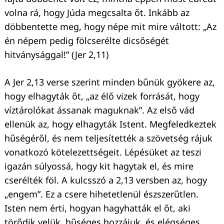
volna rá, hogy Júda megcsalta őt. Inkább az
döbbentette meg, hogy népe mit mire váltott: „Az
én népem pedig fölcserélte dicsőségét
hitványsággal!” (Jer 2,11)
A Jer 2,13 verse szerint minden bűnük gyökere az,
hogy elhagyták őt, „az élő vizek forrását, hogy
víztárolókat ássanak maguknak”. Az első vád
ellenük az, hogy elhagyták Istent. Megfeledkeztek
hűségéről, és nem teljesítették a szövetség rájuk
vonatkozó kötelezettségeit. Lépésüket az teszi
igazán súlyossá, hogy kit hagytak el, és mire
cserélték föl. A kulcsszó a 2,13 versben az, hogy
„engem”. Ez a csere hihetetlenül észszerűtlen.
Isten nem érti, hogyan hagyhatták el őt, aki
törődik velük, hűséges hozzájuk, és elégséges