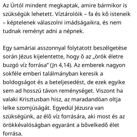
Az Úrtól mindent megkaptak, amire bármikor is
szükségük lehetett. Víztárolóik – fa és kő isteneik
– képtelenek válaszolni imádságaikra, és nem
tudnak reményt adni a népnek.
Egy samáriai asszonnyal folytatott beszélgetése
során Jézus kijelentette, hogy ő az „örök életre
buzgó víz forrása” (Jn 4,14). Az emberek nagyon
sokféle emberi találmányban keresik a
boldogságot és a beteljesedést, de ezek egyike
sem ad hosszú távon reménységet. Viszont ha
valaki Krisztusban hisz, az maradandóan oltja
lelke szomjúságát. Egyedül Jézusra van
szükségünk, az élő víz forrására, aki most és az
örökkévalóságban egyaránt a bővelkedő élet
forrása.