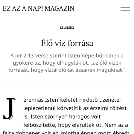
Skip
EZ AZ A NAP! MAGAZIN
to
content
LELKISÉG
Élő víz forrása
A Jer 2,13 verse szerint Isten népe bűneinek a
gyökere az, hogy elhagyták őt, „az élő vizek
forrását, hogy víztárolókat ássanak maguknak”.
J
eremiás Isten ítéletét hirdető üzenetei
leplezetlenül közvetítik az érzelmi töltést
is. Isten szörnyen haragos volt –
felbőszítette, hogy elárulták őt. Nem az a
fajta döbbenet volt ez, mintha éppen most ébredt