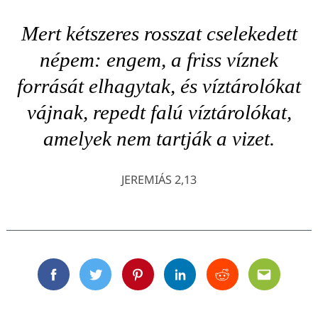
Mert kétszeres rosszat cselekedett
népem: engem, a friss víznek
forrását elhagytak, és víztárolókat
vájnak, repedt falú víztárolókat,
amelyek nem tartják a vizet.
JEREMIÁS 2,13
Facebook
Twitter
Pinterest
Linkedin
Reddit
Email