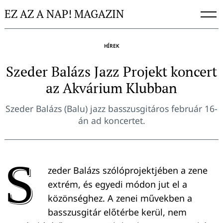
Skip
EZ AZ A NAP! MAGAZIN
to
content
HÍREK
Szeder Balázs Jazz Projekt koncert
az Akvárium Klubban
Szeder Balázs (Balu) jazz basszusgitáros február 16-
án ad koncertet.
S
zeder Balázs szólóprojektjében a zene
extrém, és egyedi módon jut el a
közönséghez. A zenei művekben a
basszusgitár előtérbe kerül, nem