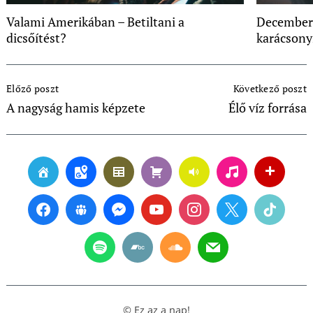
Valami Amerikában – Betiltani a
December
dicsőítést?
karácsony
Post
Előző poszt
Következő poszt
Navigation
A nagyság hamis képzete
Élő víz forrása
© Ez az a nap!