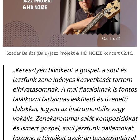
Szeder Balázs (Balu) Jazz Projekt & HD NOIZE koncert 02.16.
„Keresztyén hívőként a gospel, a soul és
jazzfunk zene igényes közvetítését tartom
elhívatasomnak. A mai fiataloknak is fontos
találkozni tartalmas lelkületű és üzenetű
dalokkal, legyen az instrumentális vagy
vokális. Zenekarommal saját kompozíciókat
és ismert gospel, soul jazzfunk dallamokat
hozunk, a témákat gyakran basszusgitárral
Keresés: