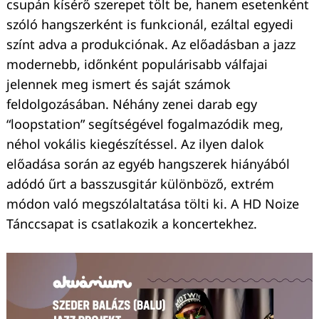
csupán kísérő szerepet tölt be, hanem esetenként
szóló hangszerként is funkcionál, ezáltal egyedi
színt adva a produkciónak. Az előadásban a jazz
modernebb, időnként populárisabb válfajai
jelennek meg ismert és saját számok
feldolgozásában. Néhány zenei darab egy
“loopstation” segítségével fogalmazódik meg,
néhol vokális kiegészítéssel. Az ilyen dalok
előadása során az egyéb hangszerek hiányából
adódó űrt a basszusgitár különböző, extrém
módon való megszólaltatása tölti ki. A HD Noize
Tánccsapat is csatlakozik a koncertekhez.