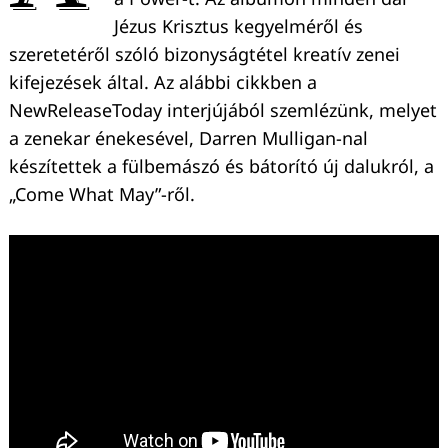
Jézus Krisztus kegyelméről és
szeretetéről szóló bizonyságtétel kreatív zenei
kifejezések által. Az alábbi cikkben a
NewReleaseToday interjújából szemlézünk, melyet
a zenekar énekesével, Darren Mulligan-nal
készítettek a fülbemászó és bátorító új dalukról, a
„Come What May”-ről.