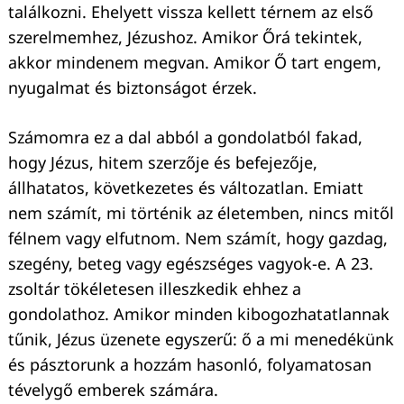
találkozni. Ehelyett vissza kellett térnem az első
szerelmemhez, Jézushoz. Amikor Őrá tekintek,
akkor mindenem megvan. Amikor Ő tart engem,
nyugalmat és biztonságot érzek.
Számomra ez a dal abból a gondolatból fakad,
hogy Jézus, hitem szerzője és befejezője,
állhatatos, következetes és változatlan. Emiatt
nem számít, mi történik az életemben, nincs mitől
félnem vagy elfutnom. Nem számít, hogy gazdag,
szegény, beteg vagy egészséges vagyok-e. A 23.
zsoltár tökéletesen illeszkedik ehhez a
gondolathoz. Amikor minden kibogozhatatlannak
tűnik, Jézus üzenete egyszerű: ő a mi menedékünk
és pásztorunk a hozzám hasonló, folyamatosan
tévelygő emberek számára.