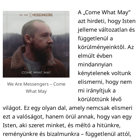
A „Come What May”
azt hirdeti, hogy Isten
jelleme változatlan és
függetlenül a
körülményeinktől. Az
elmúlt évben
mindannyian
Keresés:
kénytelenek voltunk
elismerni, hogy nem
We Are Messengers – Come
mi irányítjuk a
What May
körülöttünk lévő
világot. Ez egy olyan dal, amely nemcsak elismeri
ezt a valóságot, hanem örül annak, hogy van egy
Isten, aki szeret minket, és méltó a hitünkre,
reményünkre és bizalmunkra – függetlenül attól,