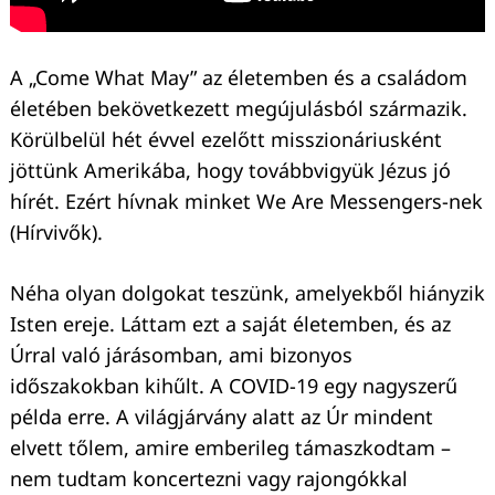
A „Come What May” az életemben és a családom
életében bekövetkezett megújulásból származik.
Körülbelül hét évvel ezelőtt misszionáriusként
jöttünk Amerikába, hogy továbbvigyük Jézus jó
hírét. Ezért hívnak minket We Are Messengers-nek
(Hírvivők).
Néha olyan dolgokat teszünk, amelyekből hiányzik
Isten ereje. Láttam ezt a saját életemben, és az
Úrral való járásomban, ami bizonyos
időszakokban kihűlt. A COVID-19 egy nagyszerű
példa erre. A világjárvány alatt az Úr mindent
elvett tőlem, amire emberileg támaszkodtam –
nem tudtam koncertezni vagy rajongókkal