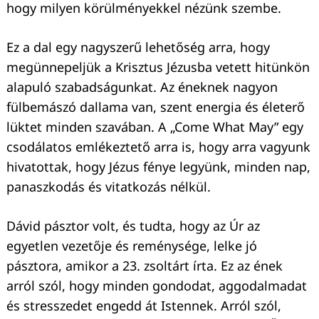
hogy milyen körülményekkel nézünk szembe.
Ez a dal egy nagyszerű lehetőség arra, hogy
megünnepeljük a Krisztus Jézusba vetett hitünkön
alapuló szabadságunkat. Az éneknek nagyon
fülbemászó dallama van, szent energia és életerő
lüktet minden szavában. A „Come What May” egy
csodálatos emlékeztető arra is, hogy arra vagyunk
hivatottak, hogy Jézus fénye legyünk, minden nap,
panaszkodás és vitatkozás nélkül.
Dávid pásztor volt, és tudta, hogy az Úr az
egyetlen vezetője és reménysége, lelke jó
pásztora, amikor a 23. zsoltárt írta. Ez az ének
arról szól, hogy minden gondodat, aggodalmadat
és stresszedet engedd át Istennek. Arról szól,