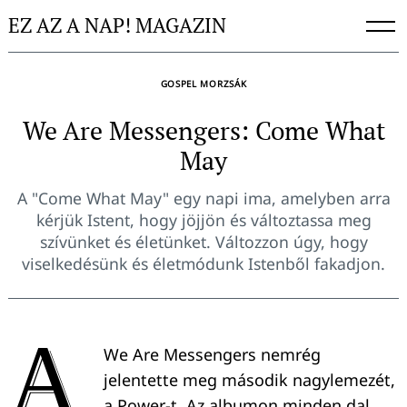
Skip
EZ AZ A NAP! MAGAZIN
to
content
GOSPEL MORZSÁK
We Are Messengers: Come What
May
A "Come What May" egy napi ima, amelyben arra
kérjük Istent, hogy jöjjön és változtassa meg
szívünket és életünket. Változzon úgy, hogy
viselkedésünk és életmódunk Istenből fakadjon.
A
We Are Messengers nemrég
jelentette meg második nagylemezét,
a Power-t. Az albumon minden dal