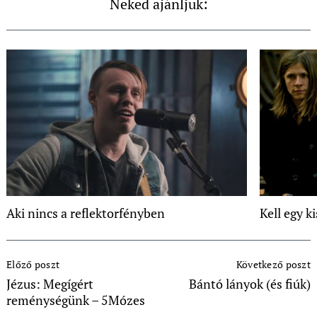
Neked ajánljuk:
Aki nincs a reflektorfényben
Kell egy k
Post
Előző poszt
Következő poszt
Navigation
Jézus: Megígért
Bántó lányok (és fiúk)
reménységünk – 5Mózes