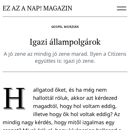
Skip
EZ AZ A NAP! MAGAZIN
to
content
GOSPEL MORZSÁK
Igazi állampolgárok
A jó zene az mindig jó zene marad. Ilyen a Citizens
együttes is: igazi jó zene.
H
allgatod őket, és ha még nem
hallottál róluk, akkor azt kérdezed
magadtól, hogy hol voltam eddig,
illetve hogy ők hol voltak eddig? Az
mindig nagy kérdés, hogy mitől izgalmas egy