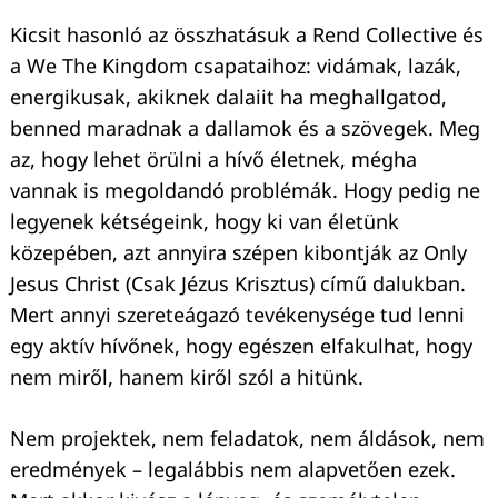
Kicsit hasonló az összhatásuk a Rend Collective és
a We The Kingdom csapataihoz: vidámak, lazák,
energikusak, akiknek dalaiit ha meghallgatod,
benned maradnak a dallamok és a szövegek. Meg
az, hogy lehet örülni a hívő életnek, mégha
vannak is megoldandó problémák. Hogy pedig ne
legyenek kétségeink, hogy ki van életünk
közepében, azt annyira szépen kibontják az Only
Jesus Christ (Csak Jézus Krisztus) című dalukban.
Mert annyi szereteágazó tevékenysége tud lenni
egy aktív hívőnek, hogy egészen elfakulhat, hogy
nem miről, hanem kiről szól a hitünk.
Nem projektek, nem feladatok, nem áldások, nem
eredmények – legalábbis nem alapvetően ezek.