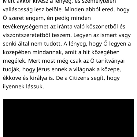
Mert akkor kivész a lényeg, és személytelen
vallásosság lesz belőle. Minden abból ered, hogy
Ő szeret engem, én pedig minden
tevékenységemet az iránta való köszönetből és
viszontszeretetből teszem. Legyen az ismert vagy
senki által nem tudott. A lényeg, hogy Ő legyen a
közepében mindannak, amit a hit közegében
megélek. Mert most még csak az Ő tanítványai
tudják, hogy Jézus ennek a világnak a közepe,
ékköve és királya is. De a Citizens segít, hogy
ilyennek lássuk.