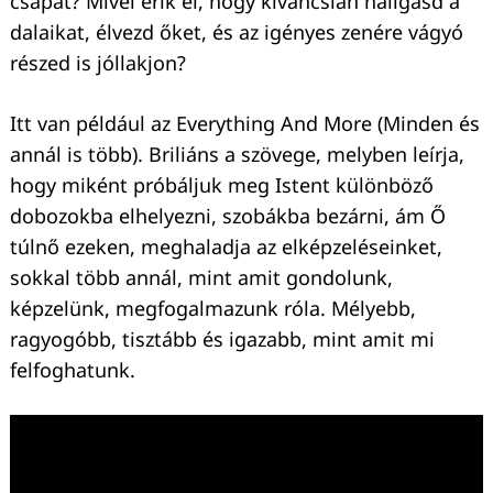
csapat? Mivel érik el, hogy kíváncsian hallgasd a
dalaikat, élvezd őket, és az igényes zenére vágyó
részed is jóllakjon?
Itt van például az Everything And More (Minden és
annál is több). Briliáns a szövege, melyben leírja,
hogy miként próbáljuk meg Istent különböző
dobozokba elhelyezni, szobákba bezárni, ám Ő
túlnő ezeken, meghaladja az elképzeléseinket,
sokkal több annál, mint amit gondolunk,
képzelünk, megfogalmazunk róla. Mélyebb,
ragyogóbb, tisztább és igazabb, mint amit mi
felfoghatunk.