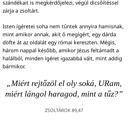
szándékait is megkérdőjelezi, végül dicsőítéssel
zárja a zsoltárt.
Isten ígéretei soha nem tűntek annyira hamisnak,
mint amikor annak, akit ő megígért, egy dárda
döfte át az oldalát egy római kereszten. Mégis,
három nappal később, amikor Jézus feltámadt a
halálból, minden ígéret igazabbá vált, mint addig
bármikor.
„Miért rejtőzöl el oly soká, URam,
miért lángol haragod, mint a tűz?”
ZSOLTÁROK 89,47