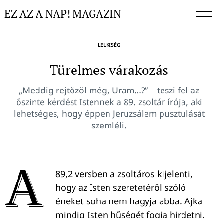
Skip
EZ AZ A NAP! MAGAZIN
to
content
LELKISÉG
Türelmes várakozás
„Meddig rejtőzöl még, Uram…?” – teszi fel az
őszinte kérdést Istennek a 89. zsoltár írója, aki
lehetséges, hogy éppen Jeruzsálem pusztulását
szemléli.
A
89,2 versben a zsoltáros kijelenti,
hogy az Isten szeretetéről szóló
éneket soha nem hagyja abba. Ajka
mindig Isten hűségét fogja hirdetni.