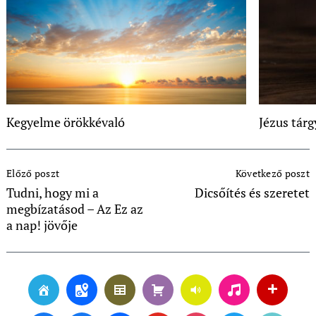
Kegyelme örökkévaló
Jézus tárg
Post
Előző poszt
Következő poszt
Navigation
Tudni, hogy mi a
Dicsőítés és szeretet
megbízatásod – Az Ez az
a nap! jövője