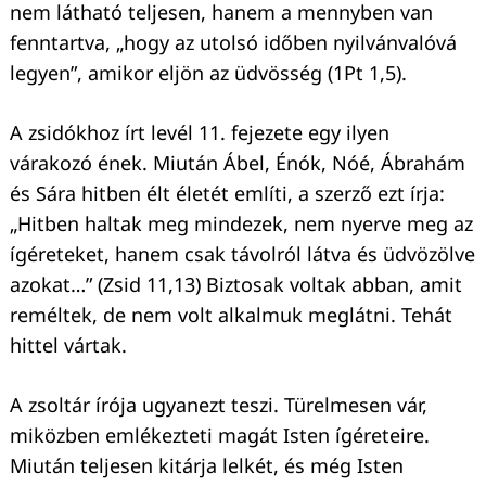
nem látható teljesen, hanem a mennyben van
fenntartva, „hogy az utolsó időben nyilvánvalóvá
Keresés:
legyen”, amikor eljön az üdvösség (1Pt 1,5).
A zsidókhoz írt levél 11. fejezete egy ilyen
várakozó ének. Miután Ábel, Énók, Nóé, Ábrahám
és Sára hitben élt életét említi, a szerző ezt írja:
„Hitben haltak meg mindezek, nem nyerve meg az
ígéreteket, hanem csak távolról látva és üdvözölve
azokat…” (Zsid 11,13) Biztosak voltak abban, amit
reméltek, de nem volt alkalmuk meglátni. Tehát
hittel vártak.
A zsoltár írója ugyanezt teszi. Türelmesen vár,
miközben emlékezteti magát Isten ígéreteire.
Miután teljesen kitárja lelkét, és még Isten