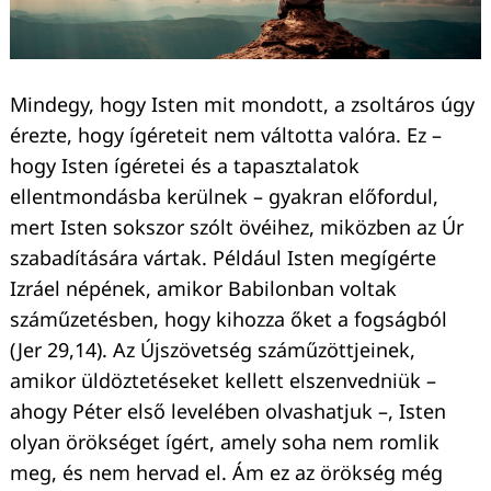
Mindegy, hogy Isten mit mondott, a zsoltáros úgy
érezte, hogy ígéreteit nem váltotta valóra. Ez –
hogy Isten ígéretei és a tapasztalatok
ellentmondásba kerülnek – gyakran előfordul,
mert Isten sokszor szólt övéihez, miközben az Úr
szabadítására vártak. Például Isten megígérte
Izráel népének, amikor Babilonban voltak
száműzetésben, hogy kihozza őket a fogságból
(Jer 29,14). Az Újszövetség száműzöttjeinek,
amikor üldöztetéseket kellett elszenvedniük –
ahogy Péter első levelében olvashatjuk –, Isten
olyan örökséget ígért, amely soha nem romlik
meg, és nem hervad el. Ám ez az örökség még