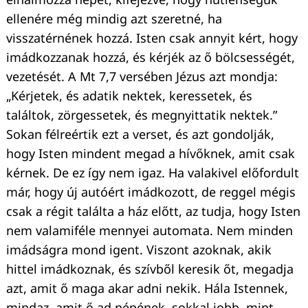
ellenére még mindig azt szeretné, ha
visszatérnének hozzá. Isten csak annyit kért, hogy
imádkozzanak hozzá, és kérjék az ő bölcsességét,
vezetését. A Mt 7,7 versében Jézus azt mondja:
„Kérjetek, és adatik nektek, keressetek, és
találtok, zörgessetek, és megnyittatik nektek.”
Sokan félreértik ezt a verset, és azt gondolják,
hogy Isten mindent megad a hívőknek, amit csak
kérnek. De ez így nem igaz. Ha valakivel előfordult
már, hogy új autóért imádkozott, de reggel mégis
csak a régit találta a ház előtt, az tudja, hogy Isten
nem valamiféle mennyei automata. Nem minden
imádságra mond igent. Viszont azoknak, akik
Keresés:
hittel imádkoznak, és szívből keresik őt, megadja
azt, amit ő maga akar adni nekik. Hála Istennek,
mindaz, amit ő ad népének, sokkal jobb, mint