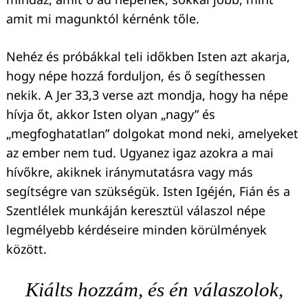
amit mi magunktól kérnénk tőle.
Nehéz és próbákkal teli időkben Isten azt akarja,
hogy népe hozzá forduljon, és ő segíthessen
nekik. A Jer 33,3 verse azt mondja, hogy ha népe
hívja őt, akkor Isten olyan „nagy” és
„megfoghatatlan” dolgokat mond neki, amelyeket
az ember nem tud. Ugyanez igaz azokra a mai
hívőkre, akiknek iránymutatásra vagy más
segítségre van szükségük. Isten Igéjén, Fián és a
Szentlélek munkáján keresztül válaszol népe
legmélyebb kérdéseire minden körülmények
között.
Kiálts hozzám, és én válaszolok,