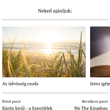
Neked ajánljuk:
Az üdvösség csoda
Isten igéj
Post
Előző poszt
Következő poszt
Navigation
Körön kívül – a Szentlélek
We The Kingdom