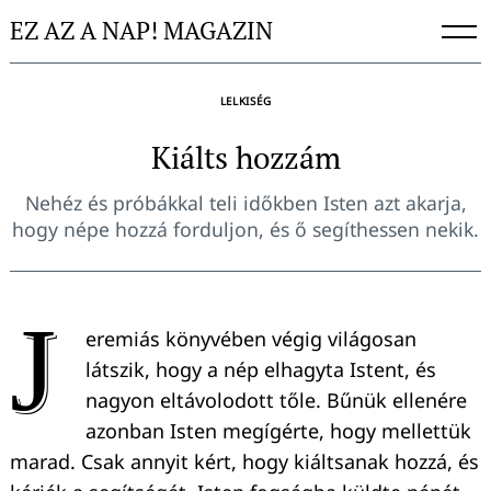
Skip
EZ AZ A NAP! MAGAZIN
to
content
LELKISÉG
Kiálts hozzám
Nehéz és próbákkal teli időkben Isten azt akarja,
hogy népe hozzá forduljon, és ő segíthessen nekik.
J
eremiás könyvében végig világosan
látszik, hogy a nép elhagyta Istent, és
nagyon eltávolodott tőle. Bűnük ellenére
azonban Isten megígérte, hogy mellettük
marad. Csak annyit kért, hogy kiáltsanak hozzá, és