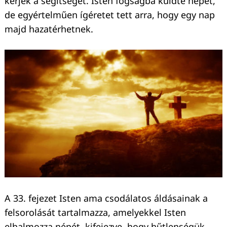
kérjék a segítségét. Isten fogságba küldte népét,
de egyértelműen ígéretet tett arra, hogy egy nap
majd hazatérhetnek.
A 33. fejezet Isten ama csodálatos áldásainak a
felsorolását tartalmazza, amelyekkel Isten
elhalmozza népét, kifejezve, hogy hűtlenségük