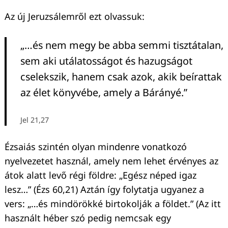
Az új Jeruzsálemről ezt olvassuk:
„…és nem megy be abba semmi tisztátalan,
sem aki utálatosságot és hazugságot
cselekszik, hanem csak azok, akik beírattak
az élet könyvébe, amely a Bárányé.”
Jel 21,27
Ézsaiás szintén olyan mindenre vonatkozó
nyelvezetet használ, amely nem lehet érvényes az
átok alatt levő régi földre: „Egész néped igaz
lesz…” (Ézs 60,21) Aztán így folytatja ugyanez a
vers: „…és mindörökké birtokolják a földet.” (Az itt
használt héber szó pedig nemcsak egy