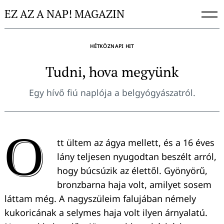
Skip
EZ AZ A NAP! MAGAZIN
to
content
HÉTKÖZNAPI HIT
Tudni, hova megyünk
Egy hívő fiú naplója a belgyógyászatról.
O
tt ültem az ágya mellett, és a 16 éves
lány teljesen nyugodtan beszélt arról,
hogy búcsúzik az élettől. Gyönyörű,
bronzbarna haja volt, amilyet sosem
láttam még. A nagyszüleim falujában némely
kukoricának a selymes haja volt ilyen árnyalatú.