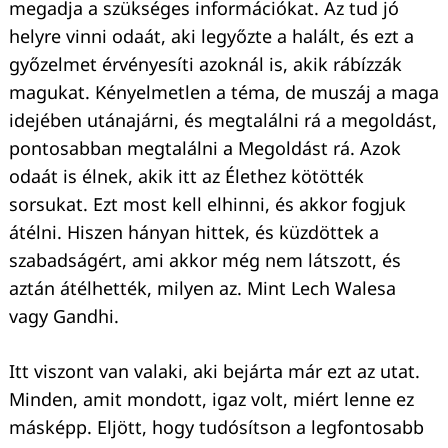
megadja a szükséges információkat. Az tud jó
helyre vinni odaát, aki legyőzte a halált, és ezt a
győzelmet érvényesíti azoknál is, akik rábízzák
magukat. Kényelmetlen a téma, de muszáj a maga
idejében utánajárni, és megtalálni rá a megoldást,
pontosabban megtalálni a Megoldást rá. Azok
odaát is élnek, akik itt az Élethez kötötték
sorsukat. Ezt most kell elhinni, és akkor fogjuk
átélni. Hiszen hányan hittek, és küzdöttek a
szabadságért, ami akkor még nem látszott, és
aztán átélhették, milyen az. Mint Lech Walesa
vagy Gandhi.
Itt viszont van valaki, aki bejárta már ezt az utat.
Minden, amit mondott, igaz volt, miért lenne ez
másképp. Eljött, hogy tudósítson a legfontosabb