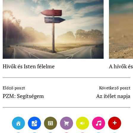
Hívők és Isten félelme
A hívők és
Post
Előző poszt
Következő poszt
Navigation
PZM: Segítségem
Az ítélet napja