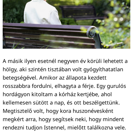
A másik ilyen esetnél negyven év körüli lehetett a
hölgy, aki szintén tisztában volt gyógyíthatatlan
betegségével. Amikor az állapota kezdett
rosszabbra fordulni, elhagyta a férje. Egy gurulós
hordágyon kitoltam a kórház kertjébe, ahol
kellemesen sütött a nap, és ott beszélgettünk.
Megtisztelő volt, hogy kora huszonévesként
megkért arra, hogy segítsek neki, hogy mindent
rendezni tudjon Istennel, mielőtt találkozna vele.
Keresés: