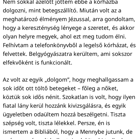
Nem sokkal azelőtt jöttem ebbe a kórházba
dolgozni, mint betegszállító. Miután volt az a
meghatározó élményem Jézussal, arra gondoltam,
hogy a kereszténység lényege a szeretet, és akkor
olyan helyre megyek, ahol ezt meg tudom élni.
Felhívtam a telefonkönyvből a legelső kórházat, és
felvettek. Belgyógyászatra kerültem, ami sokszor
elfekvőként is funkcionált.
Az volt az egyik „dolgom”, hogy meghallgassam a
sok időt ott töltő betegeket – főleg a nőket,
köztük sok idős nénit. Szokatlan is volt, hogy ilyen
fiatal lány kerül hozzánk kivizsgálásra, és egyik
ügyeletben odaültem hozzá beszélgetni. Tiszta
szépség volt, tiszta lélekkel. Persze, én is
ismertem a Bibliából, hogy a Mennybe jutunk, de