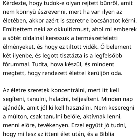
Kérdezte, hogy tudok-e olyan rejtett bűnről, amit
nem könnyű észrevenni, mert ha van ilyen az
életében, akkor azért is szeretne bocsánatot kérni.
Említettem neki az okkultizmust, ahol mi emberek
a sötét oldalnál keressük a természetfeletti
élményeket, és hogy ez tiltott vidék. Ő belement
két ilyenbe, és legott tisztázta is a legfelsőbb
fórummal. Tudta, hova készül, és mindent
megtett, hogy rendezett élettel kerüljön oda.
Az életre szeretek koncentrálni, mert itt kell
segíteni, tanulni, haladni, teljesíteni. Minden nap
ajándék, amit jól ki kell használni. Nem keseregni
a múlton, csak tanulni belőle, aktívnak lenni,
menni előre, tevékenyen. Ezzel együtt jó tudni,
hogy mi lesz az itteni élet után, és a Biblia