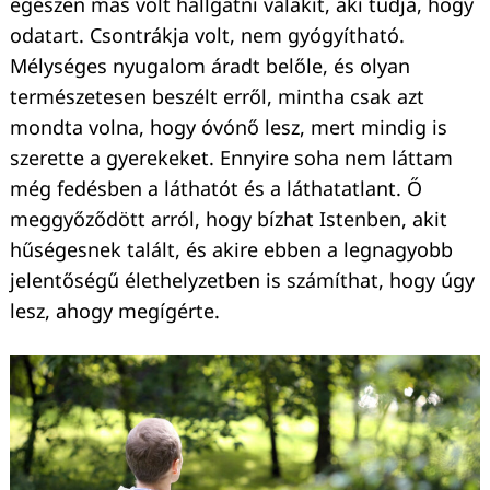
egészen más volt hallgatni valakit, aki tudja, hogy
odatart. Csontrákja volt, nem gyógyítható.
Mélységes nyugalom áradt belőle, és olyan
természetesen beszélt erről, mintha csak azt
mondta volna, hogy óvónő lesz, mert mindig is
szerette a gyerekeket. Ennyire soha nem láttam
még fedésben a láthatót és a láthatatlant. Ő
meggyőződött arról, hogy bízhat Istenben, akit
hűségesnek talált, és akire ebben a legnagyobb
jelentőségű élethelyzetben is számíthat, hogy úgy
lesz, ahogy megígérte.