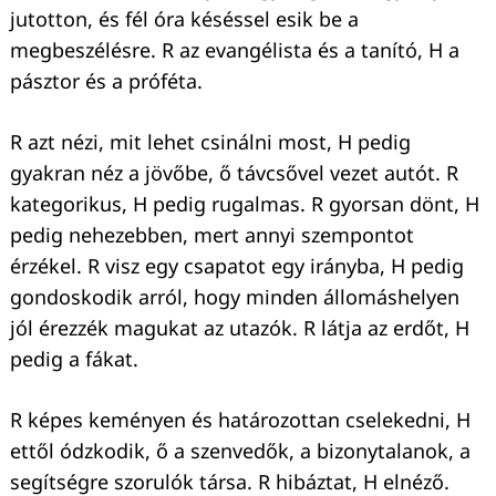
jutotton, és fél óra késéssel esik be a
megbeszélésre. R az evangélista és a tanító, H a
pásztor és a próféta.
R azt nézi, mit lehet csinálni most, H pedig
gyakran néz a jövőbe, ő távcsővel vezet autót. R
kategorikus, H pedig rugalmas. R gyorsan dönt, H
pedig nehezebben, mert annyi szempontot
érzékel. R visz egy csapatot egy irányba, H pedig
gondoskodik arról, hogy minden állomáshelyen
jól érezzék magukat az utazók. R látja az erdőt, H
pedig a fákat.
R képes keményen és határozottan cselekedni, H
ettől ódzkodik, ő a szenvedők, a bizonytalanok, a
segítségre szorulók társa. R hibáztat, H elnéző.