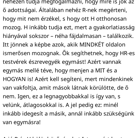
nehezen tudja megfogalmazni, hogy mire is jók az
ő adottságai. Általában nehéz R-nek megérteni,
hogy mit nem érzékel, s hogy ott H otthonosan
mozog. H inkább tudja ezt, mert a gyakorlatiasság
hiányával sokszor – néha fájdalmasan – találkozik.
Itt jönnek a képbe azok, akik MINDKÉT oldalon
ismerősen mozognak. Ők segíthetnek, hogy HR-es
testvérek észrevegyék egymást! Azért vannak
egymás mellé téve, hogy menjen a MIT és a
HOGYAN is! Azért kell segíteni, mert mindenkinek
van vakfoltja, amit mások látnak körülötte, de ő
nem. Igen, ez a legnagyobbakkal is így van, s
velünk, átlagosokkal is. A jel pedig ez: minél
inkább idegesít a másik, annál inkább szükségünk
van egymásra!