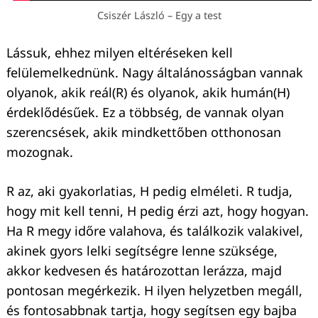
Csiszér László – Egy a test
Lássuk, ehhez milyen eltéréseken kell
felülemelkednünk. Nagy általánosságban vannak
olyanok, akik reál(R) és olyanok, akik humán(H)
érdeklődésűek. Ez a többség, de vannak olyan
szerencsések, akik mindkettőben otthonosan
mozognak.
R az, aki gyakorlatias, H pedig elméleti. R tudja,
hogy mit kell tenni, H pedig érzi azt, hogy hogyan.
Ha R megy időre valahova, és találkozik valakivel,
akinek gyors lelki segítségre lenne szüksége,
akkor kedvesen és határozottan lerázza, majd
pontosan megérkezik. H ilyen helyzetben megáll,
és fontosabbnak tartja, hogy segítsen egy bajba