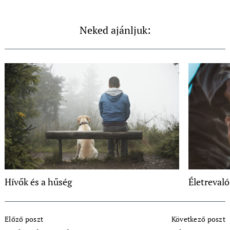
Neked ajánljuk:
Hívők és a hűség
Életrevaló
Post
Előző poszt
Következő poszt
Navigation