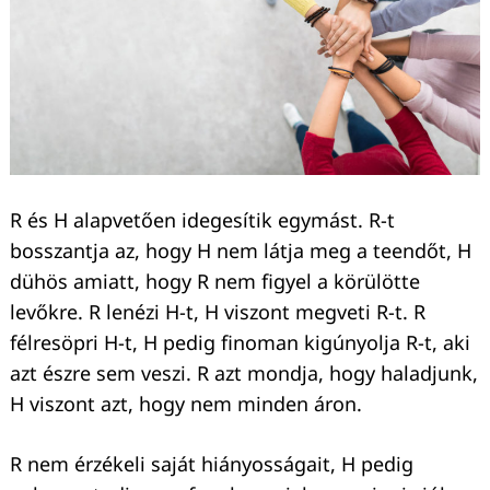
R és H alapvetően idegesítik egymást. R-t
bosszantja az, hogy H nem látja meg a teendőt, H
dühös amiatt, hogy R nem figyel a körülötte
levőkre. R lenézi H-t, H viszont megveti R-t. R
félresöpri H-t, H pedig finoman kigúnyolja R-t, aki
azt észre sem veszi. R azt mondja, hogy haladjunk,
H viszont azt, hogy nem minden áron.
R nem érzékeli saját hiányosságait, H pedig