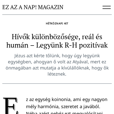
Skip
EZ AZ A NAP! MAGAZIN
to
content
HÉTKÖZNAPI HIT
Hívők különbözősége, reál és
humán – Legyünk R-H pozitívak
Jézus azt kérte tőlünk, hogy úgy legyünk
egységben, ahogyan ő volt az Atyával, mert ez
önmagában azt mutatja a kívülállóknak, hogy ők
léteznek.
E
z az egység koinonia, ami egy nagyon
mély harmónia, szeretet a javából.
Néha azért nehéz ezt megvalósítani,