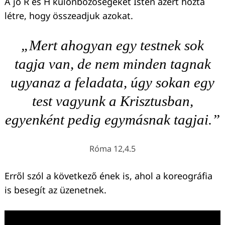
A jó R és H különbözőségeket Isten azért hozta
létre, hogy összeadjuk azokat.
„Mert ahogyan egy testnek sok
tagja van, de nem minden tagnak
ugyanaz a feladata, úgy sokan egy
test vagyunk a Krisztusban,
egyenként pedig egymásnak tagjai.”
Róma 12,4.5
Erről szól a következő ének is, ahol a koreográfia
is besegít az üzenetnek.