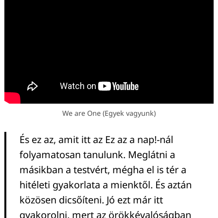
We are One (Egyek vagyunk)
És ez az, amit itt az Ez az a nap!-nál
folyamatosan tanulunk. Meglátni a
másikban a testvért, mégha el is tér a
hitéleti gyakorlata a mienktől. És aztán
közösen dicsőíteni. Jó ezt már itt
gyakorolni, mert az örökkévalóságban