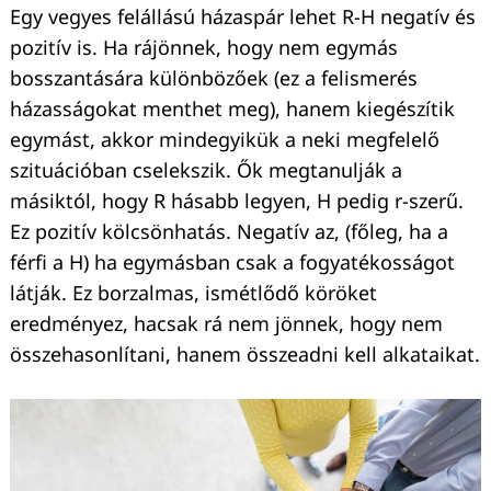
Egy vegyes felállású házaspár lehet R-H negatív és
pozitív is. Ha rájönnek, hogy nem egymás
bosszantására különbözőek (ez a felismerés
házasságokat menthet meg), hanem kiegészítik
egymást, akkor mindegyikük a neki megfelelő
szituációban cselekszik. Ők megtanulják a
másiktól, hogy R hásabb legyen, H pedig r-szerű.
Ez pozitív kölcsönhatás. Negatív az, (főleg, ha a
férfi a H) ha egymásban csak a fogyatékosságot
látják. Ez borzalmas, ismétlődő köröket
eredményez, hacsak rá nem jönnek, hogy nem
összehasonlítani, hanem összeadni kell alkataikat.
Keresés: