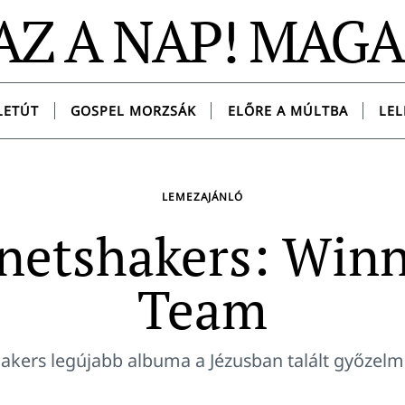
AZ A NAP! MAG
LETÚT
GOSPEL MORZSÁK
ELŐRE A MÚLTBA
LEL
LEMEZAJÁNLÓ
netshakers: Win
Team
akers legújabb albuma a Jézusban talált győzelm