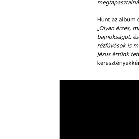
megtapasztalná
Hunt az album c
„Olyan érzés, m
bajnokságot, é
rézfúvósok is m
Jézus értünk tet
keresztényekkén