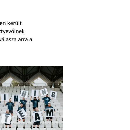
en került
ztvevőinek
álasza arra a