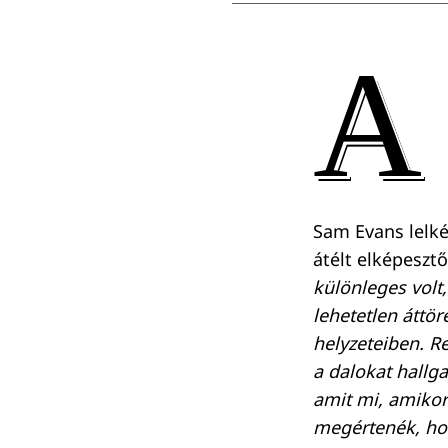
A
Sam Evans lelké
átélt elképeszt
különleges volt,
lehetetlen áttö
helyzeteiben. 
a dalokat hallg
amit mi, amikor
megértenék, ho