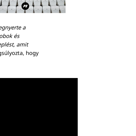
egnyerte a
dobok és
plést, amit
súlyozta, hogy