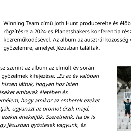
Winning Team című Joth Hunt producerelte és élőb
rögzítésre a 2024-es Planetshakers konferencia rés
közreműködésével. Az album az ausztrál közösség v
győzelemre, amelyet Jézusban találtak.
sz szerint az album az elmúlt év során
ő győzelmek kifejezése.
„Ez az év valóban
 hiszen láttuk, hogyan hoz Isten
réseket emberek életében és
Remélem, hogy amikor az emberek ezeket
atják, ugyanazt az örömöt érzik majd,
 ezeket énekeljük. Szeretnénk, ha ők is
gy Jézusban győztesek vagyunk, és