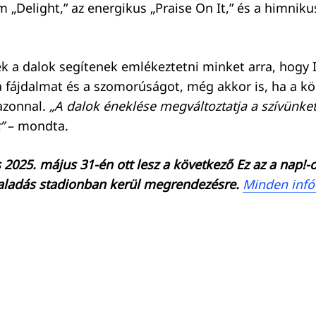
m „Delight,” az energikus „Praise On It,” és a himnik
ek a dalok segítenek emlékeztetni minket arra, hogy I
a fájdalmat és a szomorúságot, még akkor is, ha a 
azonnal.
„A dalok éneklése megváltoztatja a szívünket
”
– mondta.
 2025. május 31-én ott lesz a következő Ez az a nap!-
aladás stadionban kerül megrendezésre.
Minden infó