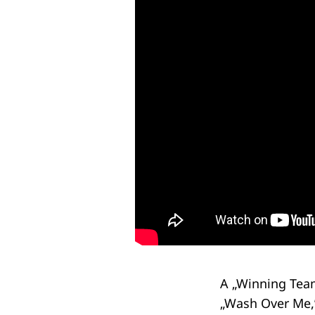
Keresés:
A „Winning Team
„Wash Over Me,”