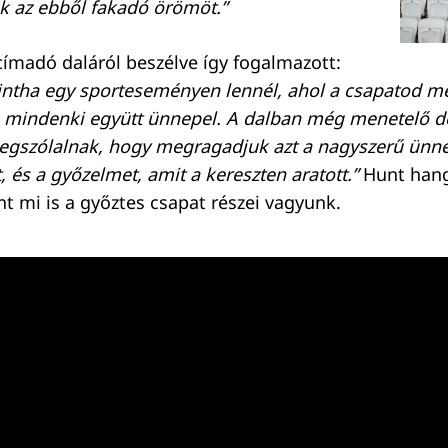
k az ebből fakadó örömöt.”
ímadó daláról beszélve így fogalmazott:
intha egy sporteseményen lennél, ahol a csapatod m
s mindenki együtt ünnepel. A dalban még menetelő 
egszólalnak, hogy megragadjuk azt a nagyszerű ünne
t, és a győzelmet, amit a kereszten aratott.”
Hunt hang
t mi is a győztes csapat részei vagyunk.