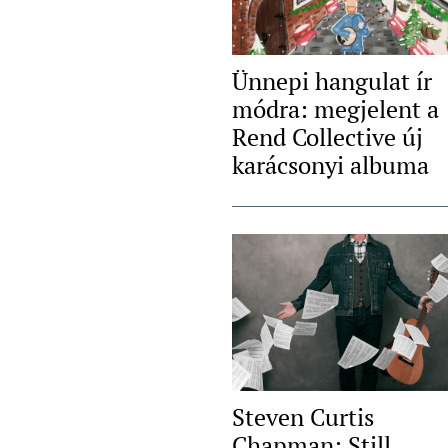
Ünnepi hangulat ír
módra: megjelent a
Rend Collective új
karácsonyi albuma
Steven Curtis
Chapman: Still