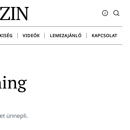
AZIN
Facebook
YouTube
Instagram
Twitter
Spotify
Messenge
KISÉG
VIDEÓK
LEMEZAJÁNLÓ
KAPCSOLAT
ning
et ünnepli.