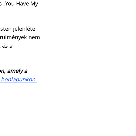
us „You Have My
sten jelenléte
körülmények nem
 és a
on, amely a
 honlapunkon.