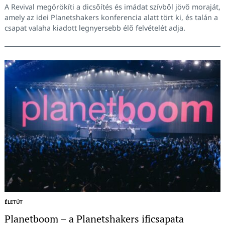
A Revival megörökíti a dicsőítés és imádat szívből jövő moraját,
amely az idei Planetshakers konferencia alatt tört ki, és talán a
csapat valaha kiadott legnyersebb élő felvételét adja.
ÉLETÚT
Planetboom – a Planetshakers ificsapata