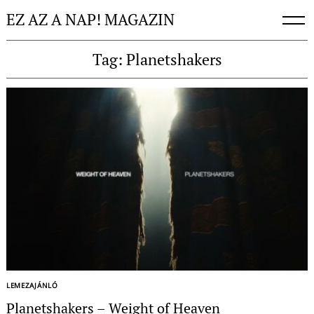
Skip
EZ AZ A NAP! MAGAZIN
to
content
Tag: Planetshakers
LEMEZAJÁNLÓ
Planetshakers – Weight of Heaven