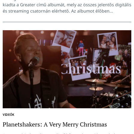
kiadta a Greater című albumát, mely az összes jelentős digitális
és streaming csatornán elérhető. Az albumot élőben...
VIDEÓK
Planetshakers: A Very Merry Christmas