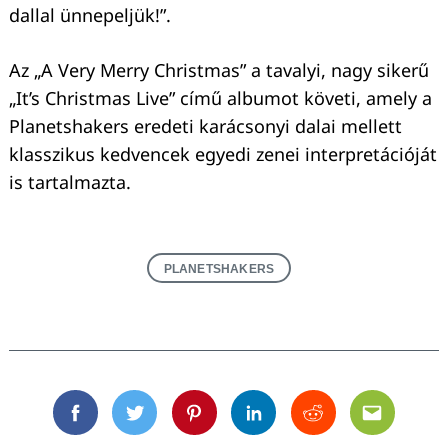
dallal ünnepeljük!”.
Az „A Very Merry Christmas” a tavalyi, nagy sikerű
„It’s Christmas Live” című albumot követi, amely a
Planetshakers eredeti karácsonyi dalai mellett
klasszikus kedvencek egyedi zenei interpretációját
is tartalmazta.
PLANETSHAKERS
Facebook
Twitter
Pinterest
Linkedin
Reddit
Email