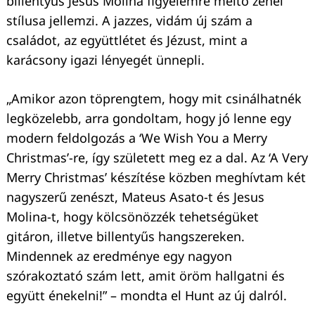
billentyűs Jesus Molina figyelemre méltó zenei
stílusa jellemzi. A jazzes, vidám új szám a
családot, az együttlétet és Jézust, mint a
karácsony igazi lényegét ünnepli.
„Amikor azon töprengtem, hogy mit csinálhatnék
legközelebb, arra gondoltam, hogy jó lenne egy
modern feldolgozás a ‘We Wish You a Merry
Christmas’-re, így született meg ez a dal. Az ‘A Very
Merry Christmas’ készítése közben meghívtam két
nagyszerű zenészt, Mateus Asato-t és Jesus
Molina-t, hogy kölcsönözzék tehetségüket
gitáron, illetve billentyűs hangszereken.
Mindennek az eredménye egy nagyon
szórakoztató szám lett, amit öröm hallgatni és
együtt énekelni!” – mondta el Hunt az új dalról.