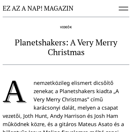
Skip
EZ AZ A NAP! MAGAZIN
to
content
VIDEÓK
Planetshakers: A Very Merry
Christmas
A
nemzetközileg elismert dicsőítő
zenekar, a Planetshakers kiadta „A
Very Merry Christmas” című
karácsonyi dalát, melyen a csapat
vezetői, Joth Hunt, Andy Harrison és Josh Ham
működnek közre, és a gitáros Mateus Asato és a