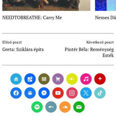
NEEDTOBREATHE: Carry Me
Nemes Dá
Post
Előző poszt
Következő poszt
Navigation
Greta: Sziklára építs
Pintér Béla: Reménység
Esték